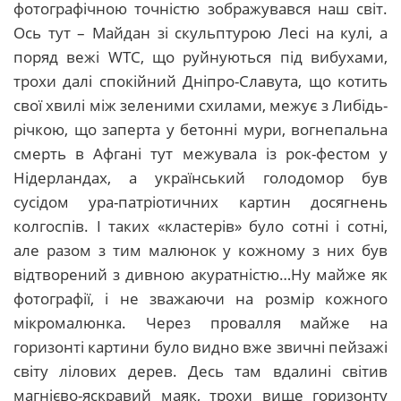
фотографічною точністю зображувався наш світ.
Ось тут – Майдан зі скульптурою Лесі на кулі, а
поряд вежі WTC, що руйнуються під вибухами,
трохи далі спокійний Дніпро-Славута, що котить
свої хвилі між зеленими схилами, межує з Либідь-
річкою, що заперта у бетонні мури, вогнепальна
смерть в Афгані тут межувала із рок-фестом у
Нідерландах, а український голодомор був
сусідом ура-патріотичних картин досягнень
колгоспів. І таких «кластерів» було сотні і сотні,
але разом з тим малюнок у кожному з них був
відтворений з дивною акуратністю…Ну майже як
фотографії, і не зважаючи на розмір кожного
мікромалюнка. Через провалля майже на
горизонті картини було видно вже звичні пейзажі
світу лілових дерев. Десь там вдалині світив
магнієво-яскравий маяк, трохи вище горизонту