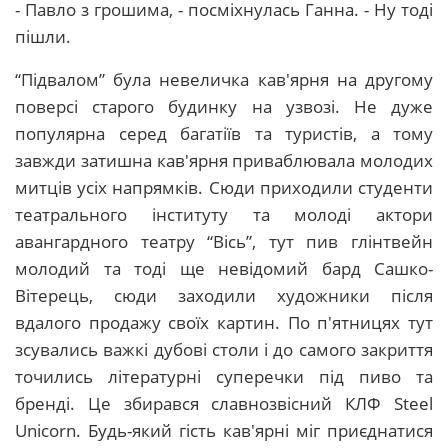
- Павло з грошима, - посміхнулась Ганна. - Ну тоді
пішли.
“Підвалом” була невеличка кав'ярня на другому
поверсі старого будинку на узвозі. Не дуже
популярна серед багатіїв та туристів, а тому
завжди затишна кав'ярня приваблювала молодих
митців усіх напрямків. Сюди приходили студенти
театрального інституту та молоді актори
авангардного театру “Вісь”, тут пив глінтвейн
молодий та тоді ще невідомий бард Сашко-
Вітерець, сюди заходили художники після
вдалого продажу своїх картин. По п'ятницях тут
зсувались важкі дубові столи і до самого закриття
точились літературні суперечки під пиво та
бренді. Це збирався славнозвісний КЛФ Steel
Unicorn. Будь-який гість кав'ярні міг приєднатися