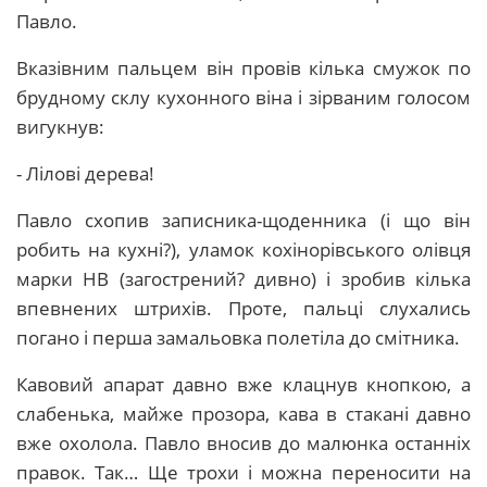
Павло.
Вказівним пальцем він провів кілька смужок по
брудному склу кухонного віна і зірваним голосом
вигукнув:
- Лілові дерева!
Павло схопив записника-щоденника (і що він
робить на кухні?), уламок кохінорівського олівця
марки HB (загострений? дивно) і зробив кілька
впевнених штрихів. Проте, пальці слухались
погано і перша замальовка полетіла до смітника.
Кавовий апарат давно вже клацнув кнопкою, а
слабенька, майже прозора, кава в стакані давно
вже охолола. Павло вносив до малюнка останніх
правок. Так… Ще трохи і можна переносити на