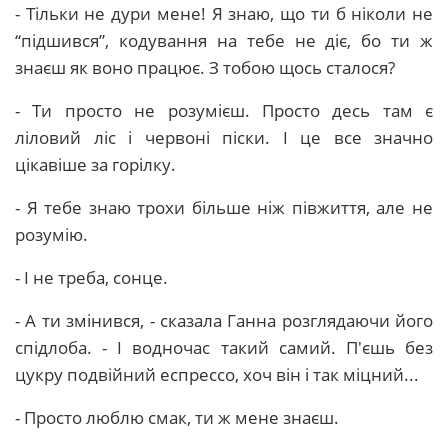
- Тільки не дури мене! Я знаю, що ти б ніколи не
“підшився”, кодування на тебе не діє, бо ти ж
знаєш як воно працює. З тобою щось сталося?
- Ти просто не розумієш. Просто десь там є
ліловий ліс і червоні піски. І це все значно
цікавіше за горілку.
- Я тебе знаю трохи більше ніж півжиття, але не
розумію.
- І не треба, сонце.
- А ти змінився, - сказала Ганна розглядаючи його
спідлоба. - І водночас такий самий. П'єшь без
цукру подвійний еспрессо, хоч він і так міцний...
- Просто люблю смак, ти ж мене знаєш.