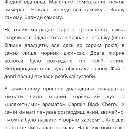
Жодної відповіді. Маленьке помешкання немов
вимерло. Нажаль доведеться самому… Знову
самому. Завжди самому.
На голих матрацах старого проваленого ліжка
скорчилась бліда істота невизначеного віку (явно
більше двадцяти, але десь до сорока років) в
самих лише чорних джинсах. Довге жирне
волосся було розкидане по голій спині.
Неприродньо тонкі руки обхопили голову. Файні
довгі пальці псували розбухлі суглоби.
В замкненому просторі дванадцяти «квадратів»
кімнати висів міцний горілчаний дух зі
«шляхетними» ароматом Captain Black Cherry. У
самій кімнаті панував розгардіяш, який, звичайно,
і можна було назвати «творчім хаосом»… Але для
цього не вистачало порядку. На книжковій шафі