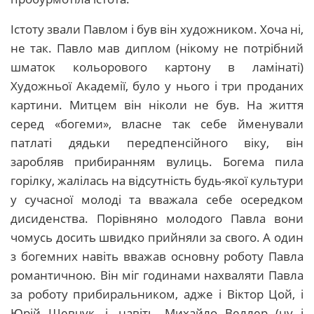
Істоту звали Павлом і був він художником. Хоча ні,
не так. Павло мав диплом (нікому не потрібний
шматок кольорового картону в ламінаті)
Художньої Академії, було у нього і три проданих
картини. Митцем він ніколи не був. На життя
серед «богеми», власне так себе йменували
патлаті дядьки передпенсійного віку, він
заробляв прибиранням вулиць. Богема пила
горілку, жалілась на відсутність будь-якої культури
у сучасної молоді та вважала себе осередком
дисиденства. Порівняно молодого Павла вони
чомусь досить швидко прийняли за свого. А один
з богемних навіть вважав основну роботу Павла
романтичною. Він міг годинами нахваляти Павла
за роботу прибиральником, адже і Віктор Цой, і
Юрій Шевчук, і, навіть, Михайло Веллер (ну і