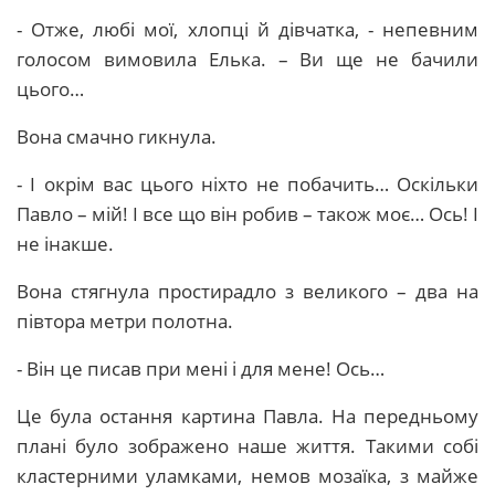
- Отже, любі мої, хлопці й дівчатка, - непевним
голосом вимовила Елька. – Ви ще не бачили
цього…
Вона смачно гикнула.
- І окрім вас цього ніхто не побачить… Оскільки
Павло – мій! І все що він робив – також моє… Ось! І
не інакше.
Вона стягнула простирадло з великого – два на
півтора метри полотна.
- Він це писав при мені і для мене! Ось…
Це була остання картина Павла. На передньому
плані було зображено наше життя. Такими собі
кластерними уламками, немов мозаїка, з майже