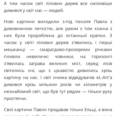
А тим часом світ лілових дерев все сміливіше
дивився у світ нас — людей.
Нові картини виходили з-під пензля Павла з
дивовижною легкістю, але разом з тим кожна з
них була пророблена до останньої крапки. З
часом у світі лілових дерев з'явились і перші
мешканці — смарагдово-прозорими річками
пливли невеличкі човники, на горизонті
з'явилась заграва великих міст, серед лісів
світились очі, що з цікавістю дивились крізь
картину на нас. І світ очима відвідувачів eL-Art'а
дивився крізь мільони років чи кілометрів у
незнайомий світ, що був тут рядом — тільки руку
простягни.
Свої картини Павло продавав тільки Ельці, а вона