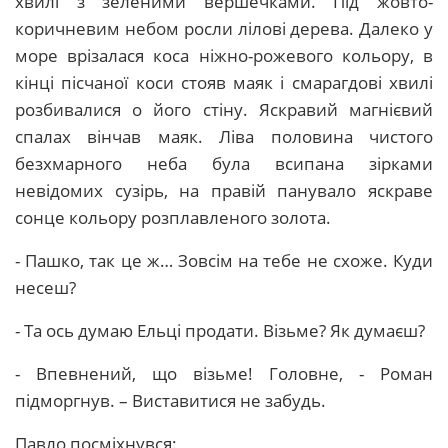
хвилі з зеленими вершечками. Під жовто-
коричневим небом росли лілові дерева. Далеко у
море врізалася коса ніжно-рожевого кольору, в
кінці пісчаної коси стояв маяк і смарагдові хвилі
розбивалися о його стіну. Яскравий магнієвий
спалах вінчав маяк. Ліва половина чистого
безхмарного неба була всипана зірками
невідомих сузірь, на правій панувало яскраве
сонце кольору розплавленого золота.
- Пашко, так це ж… Зовсім на тебе не схоже. Куди
несеш?
- Та ось думаю Ельці продати. Візьме? Як думаєш?
- Впевнений, що візьме! Головне, - Роман
підморгнув. – Виставитися не забудь.
Павло посміхнувся: