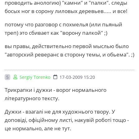
проводить анологию) "камни" и "палки". следы
босых ног в сорону лиловых деревьев..... и все!
потому что разговор с похмелья (или пьяный
треп) это сбивает как "ворону палкой" ;)
вы правы, действительно первой мыслью было
"авторский реверанс в сторону темы, и обьема". ;)
5
Sergiy Torenko
17-03-2009 15:20
Трикрапки і дужки - ворог нормального
літературного тексту.
Дужки - взагалі не для художнього твору. У
доповіді, офіційному листі, накувій роботі тощо -
це нормально, але не тут.