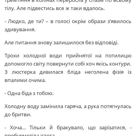
тілу. Але підвестись все ж таки вдалось.
- Людко, де ти? – в голосі окрім образи з’явилось
здивування.
Але питання знову залишилося без відповіді.
Трохи холодної води прийнятої на потилицю
допомогло світу повернути собі хоч якісь контури.
З люстерка дивилася бліда неголена фізія із
впалими очима.
- Одна біда з тобою.
Холодну воду замінила гаряча, а рука потягнулась
до бритви.
- Хоча… Тільки й бракувало, що зарізатися, -
пробурмотіла істота.