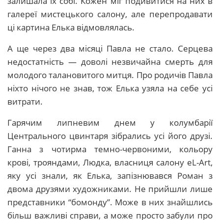
залишала їх собі. Кожен міг подивитися на них в
галереї мистецького салону, але перепродавати
ці картина Елька відмовлялась.
А ще через два місяці Павла не стало. Серцева
недостатність — доволі незвичайна смерть для
молодого талановитого митця. Про родичів Павла
ніхто нічого не знав, тож Елька узяла на себе усі
витрати.
Гарячим липневим днем у колумбарії
Центрального цвинтаря зібрались усі його друзі.
Ганна з чотирма темно-червоними, кольору
крові, трояндами, Людка, власниця салону eL-Art,
яку усі знали, як Елька, запізнювався Роман з
двома друзями художниками. Не прийшли лише
представники “бомонду”. Може в них знайшлись
більш важливі справи, а може просто забули про