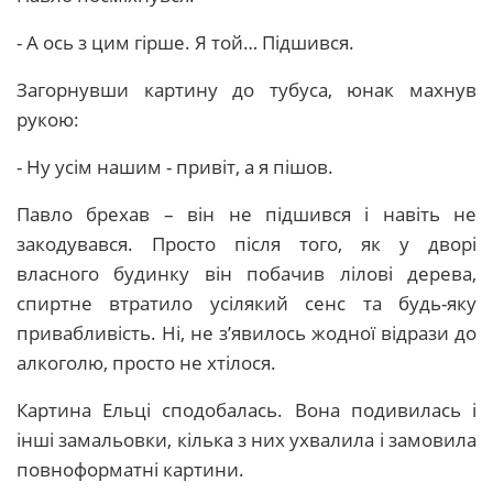
- А ось з цим гірше. Я той… Підшився.
Загорнувши картину до тубуса, юнак махнув
рукою:
- Ну усім нашим - привіт, а я пішов.
Павло брехав – він не підшився і навіть не
закодувався. Просто після того, як у дворі
власного будинку він побачив лілові дерева,
спиртне втратило усілякий сенс та будь-яку
привабливість. Ні, не з’явилось жодної відрази до
алкоголю, просто не хтілося.
Картина Ельці сподобалась. Вона подивилась і
інші замальовки, кілька з них ухвалила і замовила
повноформатні картини.