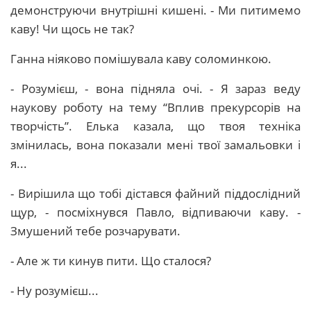
демонструючи внутрішні кишені. - Ми питимемо
каву! Чи щось не так?
Ганна ніяково помішувала каву соломинкою.
- Розумієш, - вона підняла очі. - Я зараз веду
наукову роботу на тему “Вплив прекурсорів на
творчість”. Елька казала, що твоя техніка
змінилась, вона показали мені твої замальовки і
я...
- Вирішила що тобі дістався файний піддослідний
щур, - посміхнувся Павло, відпиваючи каву. -
Змушений тебе розчарувати.
- Але ж ти кинув пити. Що сталося?
- Ну розумієш...