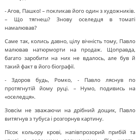
- Агов, Пашко! – покликав його один з художників.
– Що тягнеш? Знову оселедця в томаті
намалював?
Саме так, колись давно, цілу вічність тому, Павло
малював натюрморти на продаж. Щоправда,
багато заробити на них не вдалось, але був й
такий факт в його біографії.
- Здоров будь, Ромко, - Павло ляснув по
протягнутій йому руці. – Нумо, подивись на
«оселедця».
Зовсім не зважаючи на дрібний дощик, Павло
витягнув з тубуса і розгорнув картину.
Пісок кольору крові, напівпрозорий прибій та