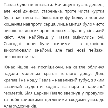
Павла було не впізнати. Начищені туфлі, дешеві,
але нові джинси, старенька, проте чиста куртка
була вдягнена на білосніжну футболку з чорним
кошеням навпроти серця. Лице митця було чисто
виголене, довге чорне волосся зібране у кінський
хвіст. Але найбільш у Павла змінились очі.
Сьогодні вони були живими і з цікавістю
вихоплювали знайомі, але такі нові пейзажі
весняного міста.
Юнак йшов не поспішаючи, на світле обличчя
падали маленькі краплі теплого дощу. Дощ
крапав і на ношу Павла – невеликий тубус, з яким
зазвичай студенти ходять на пари з нарисної
геометрії. Біля церкви Павло звернув у провулок
та побіг широкими цегляними сходами униз, до
Алеї художників.