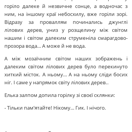
горіло далеке й незвичне сонце, а водночас з
ним, на іншому краї небосхилу, вже горіли зорі.
Відразу за проваллям починались джунглі
лілових дерев, униз у розщелину між світом
нашим і світом далеким струменіла смарагдово-
прозора вода… А може й не вода.
А між мозаїчним світом наших зображень і
далеким світом лілових дерев було перекинуто
хиткий місток. А ньому… А на ньому сліди босих
ніг. І саме у напрямок світу лілових дерев..
Елька залпом допила горілку зі своєї склянки:
- Тільки пам’ятайте! Нікому… Гик. І нічого.