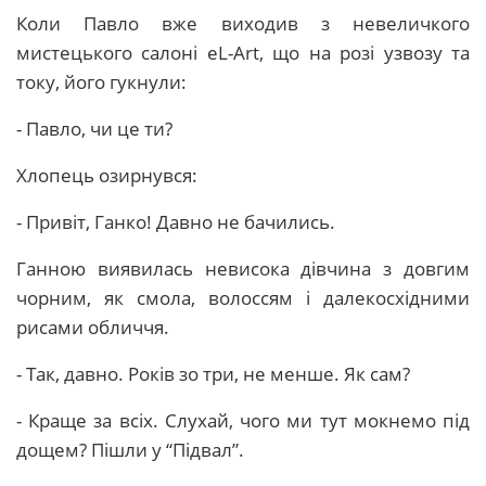
Коли Павло вже виходив з невеличкого
мистецького салоні eL-Art, що на розі узвозу та
току, його гукнули:
- Павло, чи це ти?
Хлопець озирнувся:
- Привіт, Ганко! Давно не бачились.
Ганною виявилась невисока дівчина з довгим
чорним, як смола, волоссям і далекосхідними
рисами обличчя.
- Так, давно. Років зо три, не менше. Як сам?
- Краще за всіх. Слухай, чого ми тут мокнемо під
дощем? Пішли у “Підвал”.