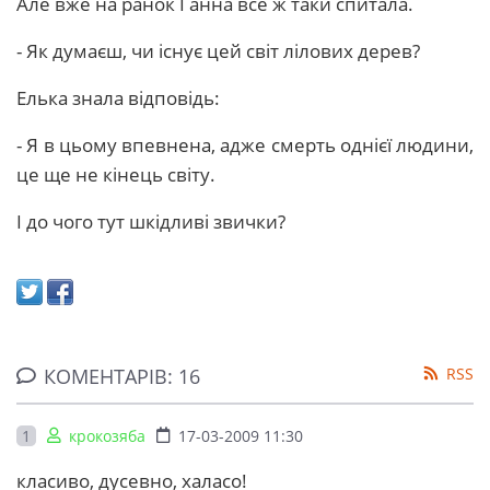
Але вже на ранок Ганна все ж таки спитала.
- Як думаєш, чи існує цей світ лілових дерев?
Елька знала відповідь:
- Я в цьому впевнена, адже смерть однієї людини,
це ще не кінець світу.
І до чого тут шкідливі звички?
КОМЕНТАРІВ: 16
RSS
1
крокозяба
17-03-2009 11:30
класиво, дусевно, халасо!