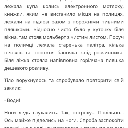
лежала купа колись електронного мотлоху,
книжки, яким не вистачило місця на полицях,
лежали на підлозі разом з порожніми пивними
пляшками. Відносно чисто було у куточку біля
вікна, там стояв мольберт з чистим листом. Поруч
на поличці лежала старенька палітра, кілька
пензлів та порожня баночка з-під розчинника.
Біля ліжка стояла напівповна горілчана пляшка
дешевого розливу.
Тіло ворухнулось та спробувало повторити свій
заклик:
- Води!
Ноги ледь слухались. Так, потроху… Повільно…
Ось майже підвелись на ноги. Спроба заспокоїти
тремтіння в колінах переросла у спазм по всьому