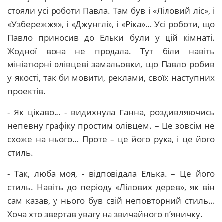
стояли усі роботи Павла. Там був і «Ліловий ліс», і
«Узбережжя», і «Джунглі», і «Ріка»… Усі роботи, що
Павло приносив до Ельки були у цій кімнаті.
Жодної вона не продала. Тут біли навіть
мініатюрні олівцеві замальовки, що Павло робив
у якості, так би мовити, реклами, своїх наступних
проектів.
- Як цікаво… - видихнула Ганна, роздивляючись
непевну графіку простим олівцем. – Це зовсім не
схоже на нього… Проте – це його рука, і це його
стиль.
- Так, люба моя, - відповідала Елька. – Це його
стиль. Навіть до періоду «Лілових дерев», як він
сам казав, у нього був свій неповторний стиль…
Хоча хто звертав увагу на звичайного п’яничку.