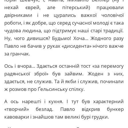
нехай єврей, але пітерський) працювали
двірниками і не цурались важкої чоловічої
роботи, і як добре, що серед сучасної молоді є така
чудова людина, що підтримує наші старі традиції.
Ну, чого дивишся? Будьмо! Хоча… Жодного разу
Павло не бачив у руках «дисидента» нічого важче
за гранчак.
Ось і вчора… Здається останній тост «за перемогу
радянської зброї» був зайвим. Жоден з них,
здається, не служив. Та й якби і служив, починали
ж розмов про Ґельсинську спілку.
А ось нарешті і кухня. І тут був характерний
«творчий» безлад. Павло відкрив бункер
кавоварки і знайшов там великі бурі грудки.