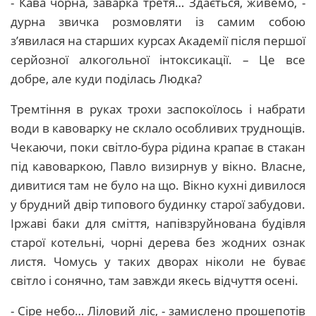
- Кава чорна, заварка третя… Здається, живемо, -
дурна звичка розмовляти із самим собою
з’явилася на старших курсах Академії після першої
серйозної алкогольної інтоксикації. – Це все
добре, але куди поділась Людка?
Тремтіння в руках трохи заспокоїлось і набрати
води в кавоварку не склало особливих труднощів.
Чекаючи, поки світло-бура рідина крапає в стакан
під кавоваркою, Павло визирнув у вікно. Власне,
дивитися там не було на що. Вікно кухні дивилося
у брудний двір типового будинку старої забудови.
Іржаві баки для сміття, напівзруйнована будівля
старої котельні, чорні дерева без жодних ознак
листя. Чомусь у таких дворах ніколи не буває
світло і сонячно, там завжди якесь відчуття осені.
- Сіре небо… Ліловий ліс, - замислено прошепотів