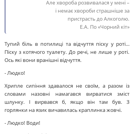
Але хвороба розвивалася у мені –
і немає хвороби страшніше за
пристрасть до Алкоголю.
Е.А. По «Чорний кіт»
Тупий біль в потилиці та відчуття піску у роті…
Піску з котячого туалету. До речі, не лише у роті.
Ось які вони вранішні відчуття.
- Людко!
Хрипле сипіння здавалося не своїм, а разом із
словами назовні намагався вирватися зміст
шлунку. І вирвався б, якщо він там був. З
горлянки на язик вичавилась краплинка жовчі.
- Людко! Води!