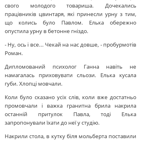
свого молодого товариша. Дочекались
працівників цвинтаря, які принесли урну з тим,
що колись було Павлом. Елька обережно
опустила урну в бетонне гніздо.
- Ну, ось і все... Чекай на нас довше, - пробурмотів
Роман.
Дипломований психолог Ганна навіть не
намагалась приховувати сльози. Елька кусала
губи. Хлопці мовчали.
Коли було сказано усіх слів, коли вже достатньо
промовчали і важка гранитна брила накрила
останній притулок Павла, тоді Елька
запропонували їхати до неї у студію.
Накрили стола, в кутку біля мольберта поставили