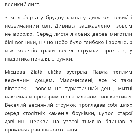
великий лист.
З мольберта у брудну кімнату дивився новий і
незвичайний світ. Дивився зацікавлено і зовсім
не ворожо. Серед листя лілових дерев миготіли
білі вогники, нічне небо було глибоке і зоряне, а
між коренів грали веселі струмки прозорої, у
півдотика пензля, струмки.
Місцева Zlatá ulička зустріла Павла теплим
весняним дощем. Малочислені, все ж таки
вівторок – зовсім не туристичний день, митці
накривали прозорим поліетиленом свої картини.
Веселий весняний струмок прокладав собі шлях
серед столітніх каменів бруківки, купол старої
дзвіниці церкви на узвозі тьмяно блищав в
променях ранішнього сонця.