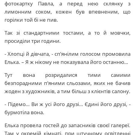
фотокартку Павла, а перед нею склянку з
лимонним соком, кожен був впевненим, що
горілки той бі не пив.
Так зі стандартними тостами, а то й мовчки,
просиділи три години.
- Хлопці й дівчата, - сп’янілим голосом промовила
Елька. – Я ж нікому не показувала його останню…
Тут вона розридалися тими самими
безпорадними п’яними сльозами, яких не бачив
жоден з художників, а тим більш з клієнтів салону.
- Підемо… Ви ж усі його друзі… Єдині його друзі, -
бурмотіла вона.
Елька провела гостей до запасників своєї галереї.
Там у окремій кімнаті, при штучному освітленні