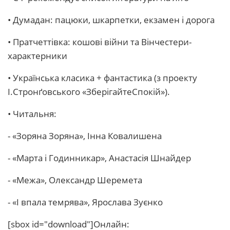
• Думадан: пацюки, шкарпетки, екзамен і дорога
• Пратчеттівка: кошові війни та Вінчестери-
характерники
• Українська класика + фантастика (з проекту
І.Стронґовського «ЗберігайтеСпокій»).
• Читальня:
- «Зоряна Зоряна», Інна Ковалишена
- «Марта і Годинникар», Анастасія Шнайдер
- «Межа», Олександр Шеремета
- «І впала темрява», Ярослава Зуєнко
[sbox id="download"]Онлайн: