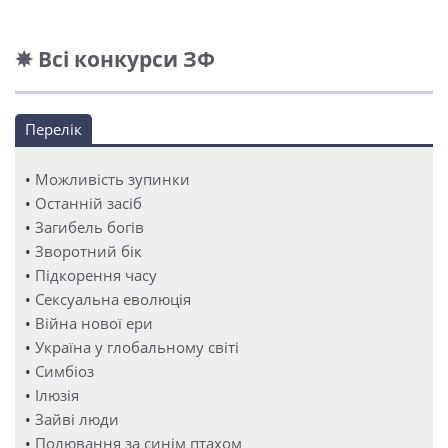
✵ Всі конкурси ЗФ
Перелік
•
Можливість зупинки
•
Останній засіб
•
Загибель богів
•
Зворотний бік
•
Підкорення часу
•
Сексуальна еволюція
•
Війна нової ери
•
Україна у глобальному світі
•
Симбіоз
•
Ілюзія
•
Зайві люди
•
Полювання за синім птахом