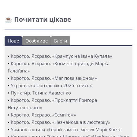
☕ Почитати цікаве
Нове
Особливе
Блоги
•
Коротко. Яскраво. «Крампус на Івана Купала»
•
Коротко. Яскраво. «Космічні пригоди Марка
Ґалаґана»
•
Коротко. Яскраво. «Маг поза законом»
•
Українська фантастика 2025: список
•
Пунктир. Тетяна Адаменко
•
Коротко. Яскраво. «Прокляття Григора
Нетутешнього»
•
Коротко. Яскраво. «Семптем»
•
Коротко. Яскраво. «Незнайомка в люстерку»
•
Уривок з книги «Герой замість мене» Марії Косян
•
Уривок з книги Олени Шпигоцької «Необрана. Цикл