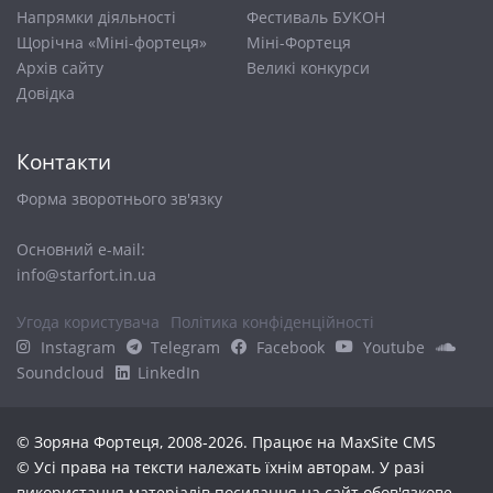
Напрямки діяльності
Фестиваль БУКОН
Щорічна «Міні-фортеця»
Міні-Фортеця
Архів сайту
Великі конкурси
Довiдка
Контакти
Форма зворотнього зв'язку
Основний е-маіl:
info@starfort.in.ua
Угода користувача
Політика конфіденційності
Instagram
Telegram
Facebook
Youtube
Soundcloud
LinkedIn
© Зоряна Фортеця, 2008-2026. Працює на
MaxSite CMS
© Усі права на тексти належать їхнім авторам. У разі
використання матеріалів посилання на сайт обов'язкове.