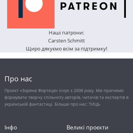
Наші патрони:
Carsten Schmitt
Щиро дякуємо всім за підтримку!
Про нас
Проєкт «Зоряна Фортеця» існує з 2008 року. Ми прагнемо
формувати творчу спільноту авторів, читачів та експертів в
українській фантастиці. Більше про нас:
ТИЦЬ
Інфо
Великі проєкти