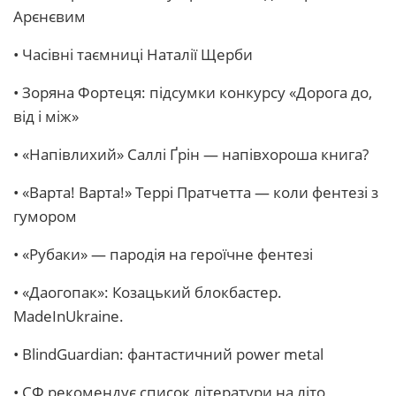
Арєнєвим
• Часівні таємниці Наталії Щерби
• Зоряна Фортеця: підсумки конкурсу «Дорога до,
від і між»
• «Напівлихий» Саллі Ґрін — напівхороша книга?
• «Варта! Варта!» Террі Пратчетта — коли фентезі з
гумором
• «Рубаки» — пародія на героїчне фентезі
• «Даогопак»: Козацький блокбастер.
MadeInUkraine.
• BlindGuardian: фантастичний power metal
• СФ рекомендує список літератури на літо