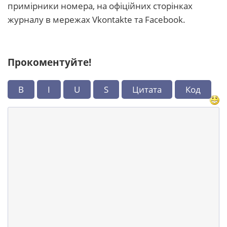
примірники номера, на офіційних сторінках
журналу в мережах Vkontakte та Facebook.
Прокоментуйте!
B
I
U
S
Цитата
Код