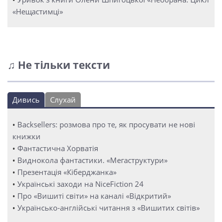
«Нещастимці»
♫ Не тільки тексти
Дивись
Слухай
•
Backsellers: розмова про те, як просувати не нові
книжки
•
Фантастична Хорватія
•
Виднокола фантастики. «Мегаструктури»
•
Презентація «Кіберджанка»
•
Українські заходи на NiceFiction 24
•
Про «Вишиті світи» на каналі «Відкритий»
•
Українсько-англійські читання з «Вишитих світів»