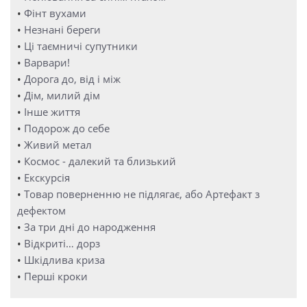
•
Фінт вухами
•
Незнані береги
•
Ці таємничі супутники
•
Варвари!
•
Дорога до, від і між
•
Дім, милий дім
•
Інше життя
•
Подорож до себе
•
Живий метал
•
Космос - далекий та близький
•
Екскурсія
•
Товар поверненню не підлягає, або Артефакт з
дефектом
•
За три дні до народження
•
Відкриті… дорз
•
Шкідлива криза
•
Перші кроки