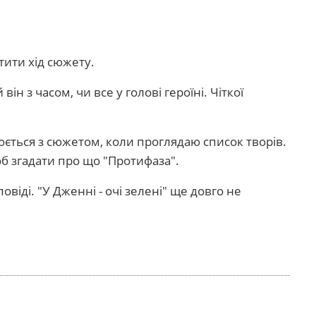
тити хід сюжету.
н з часом, чи все у голові героїні. Чіткої
іюється з сюжетом, коли проглядаю список творів.
б згадати про що "Протифаза".
овіді. "У Дженні - очі зелені" ще довго не