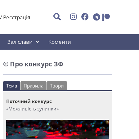
/
Реєстрація
Зал слави
Коменти
© Про конкурс ЗФ
Тема
Правила
Твори
Поточний конкурс
«Можливість зупинки»