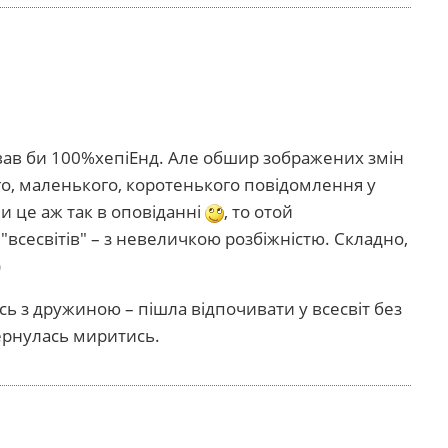
вав би 100%хепіЕнд. Але обшир зображених змін
ого, маленького, коротенького повідомлення у
и це аж так в оповіданні
, то отой
 "всесвітів" – з невеличкою розбіжністю. Складно,
)
сь з дружиною – пішла відпочивати у всесвіт без
ернулась миритись.