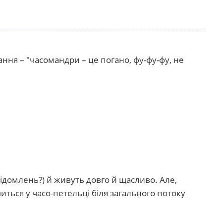
ання – "часомандри – це погано, фу-фу-фу, не
ідомлень?) й живуть довго й щасливо. Але,
иться у часо-петельці біля загального потоку