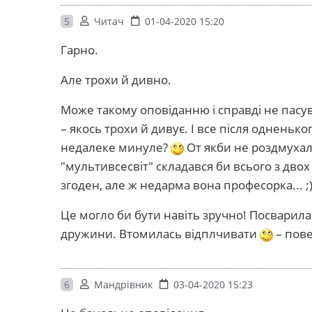
5
Читач
01-04-2020 15:20
Гарно.
Але трохи й дивно.
Може такому оповіданню і справді не пасу
– якось трохи й дивує. І все після одненьк
недалеке минуле?
От якби не роздмухал
"мультивсесвіт" складався би всього з двох
згоден, але ж недарма вона професорка... ;
Це могло би бути навіть зручно! Посварила
дружини. Втомилась відплчивати
– пов
6
Мандрівник
03-04-2020 15:23