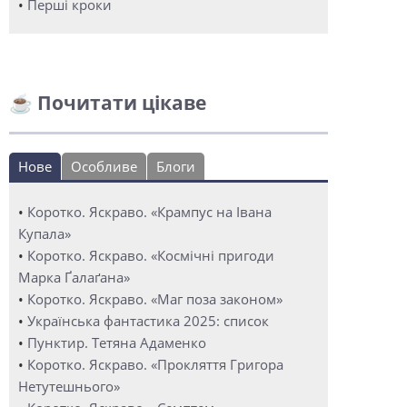
•
Перші кроки
☕ Почитати цікаве
Нове
Особливе
Блоги
•
Коротко. Яскраво. «Крампус на Івана
Купала»
•
Коротко. Яскраво. «Космічні пригоди
Марка Ґалаґана»
•
Коротко. Яскраво. «Маг поза законом»
•
Українська фантастика 2025: список
•
Пунктир. Тетяна Адаменко
•
Коротко. Яскраво. «Прокляття Григора
Нетутешнього»