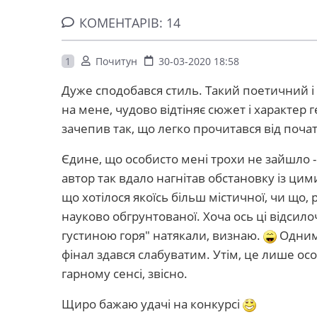
КОМЕНТАРІВ: 14
1
Почитун
30-03-2020 18:58
Дуже сподобався стиль. Такий поетичний 
на мене, чудово відтіняє сюжет і характер г
зачепив так, що легко прочитався від почат
Єдине, що особисто мені трохи не зайшло - к
автор так вдало нагнітав обстановку із ци
що хотілося якоїсь більш містичної, чи що, 
науково обгрунтованої. Хоча ось ці відсил
густиною горя" натякали, визнаю.
Одним 
фінал здався слабуватим. Утім, це лише особ
гарному сенсі, звісно.
Щиро бажаю удачі на конкурсі