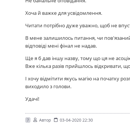
Не банальне оповідання.
Хоча й важке для усвідомлення.
Читати потрібно дуже уважно, щоб не впус
В мене залишилось питання, чи пов'язаний ві
відповіді мені фінал не надав.
Ще я б дав іншу назву, тому що ця не асоц
Вже кілька разів прийшлось відкривати, що
І хочу відмітити якусь магію на початку розп
виходило з голови.
Удачі!
7
Автор
03-04-2020 22:30