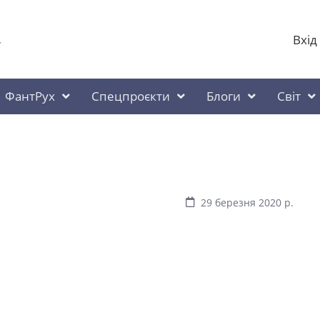
Вхід
у
ФантРух
Спецпроєкти
Блоги
Світ
29 березня 2020 р.