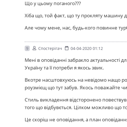
Що у цьому поганого???
Хіба що, той факт, що ту прокляту машину 
Але чому мене, нас, будь-кого повинне ту
9
Спостерігач
04-04-2020 01:12
Мені в оповіданні забракло актуальності д
Україну та її потреби я якось звик.
Вкотре насштовхуюсь на невідомо нащо розя
роузмієщ що тут забув. Якось поважайте чи
Стиль викладення відсторонено повествув
того що відбувється. Цілком можливо що то
Це скоріш не оповідання, а план оповіданн