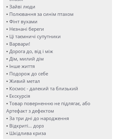
•
Зайві люди
•
Полювання за синім птахом
•
Фінт вухами
•
Незнані береги
•
Ці таємничі супутники
•
Варвари!
•
Дорога до, від і між
•
Дім, милий дім
•
Інше життя
•
Подорож до себе
•
Живий метал
•
Космос - далекий та близький
•
Екскурсія
•
Товар поверненню не підлягає, або
Артефакт з дефектом
•
За три дні до народження
•
Відкриті… дорз
•
Шкідлива криза