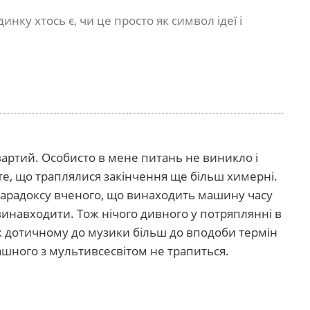
динку хтось є, чи це просто як символ ідеї і
 вартий. Особисто в мене питань не виникло і
те, що траплялися закінчення ще більш химерні.
парадоксу вченого, що винаходить машину часу
ї винавходити. Тож нічого дивного у потряплянні в
к дотичному до музики більш до вподоби термін
рашного з мультивсесвітом не трапиться.