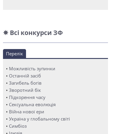
✵ Всі конкурси ЗФ
Перелік
•
Можливість зупинки
•
Останній засіб
•
Загибель богів
•
Зворотний бік
•
Підкорення часу
•
Сексуальна еволюція
•
Війна нової ери
•
Україна у глобальному світі
•
Симбіоз
•
Ілюзія