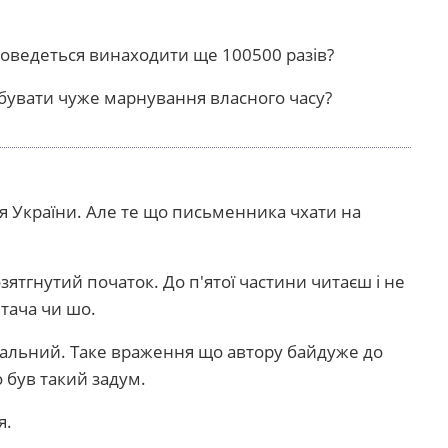
доведеться винаходити ще 100500 разів?
рбувати чуже марнування власного часу?
ля України. Але те що письменника чхати на
тгнутий початок. До п'ятої частини читаєш і не
тача чи шо.
альний. Таке враження що автору байдуже до
 був такий задум.
я.