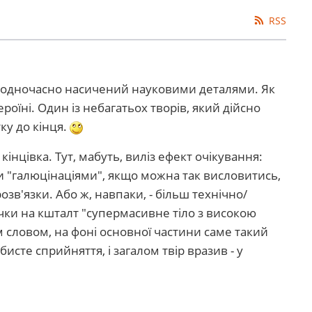
RSS
і одночасно насичений науковими деталями. Як
ероїні. Один із небагатьох творів, який дійсно
ку до кінця.
інцівка. Тут, мабуть, виліз ефект очікування:
ми "галюцінаціями", якщо можна так висловитись,
розв'язки. Або ж, навпаки, - більш технічно/
очки на кшталт "супермасивне тіло з високою
словом, на фоні основної частини саме такий
исте сприйняття, і загалом твір вразив - у