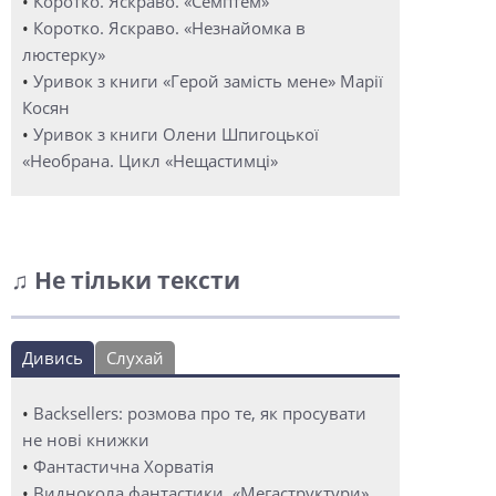
•
Коротко. Яскраво. «Семптем»
•
Коротко. Яскраво. «Незнайомка в
люстерку»
•
Уривок з книги «Герой замість мене» Марії
Косян
•
Уривок з книги Олени Шпигоцької
«Необрана. Цикл «Нещастимці»
♫ Не тільки тексти
Дивись
Слухай
•
Backsellers: розмова про те, як просувати
не нові книжки
•
Фантастична Хорватія
•
Виднокола фантастики. «Мегаструктури»