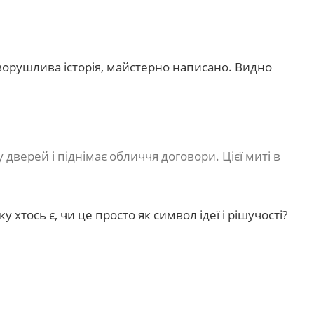
орушлива історія, майстерно написано. Видно
 дверей і піднімає обличчя договори. Цієї миті в
у хтось є, чи це просто як символ ідеї і рішучості?