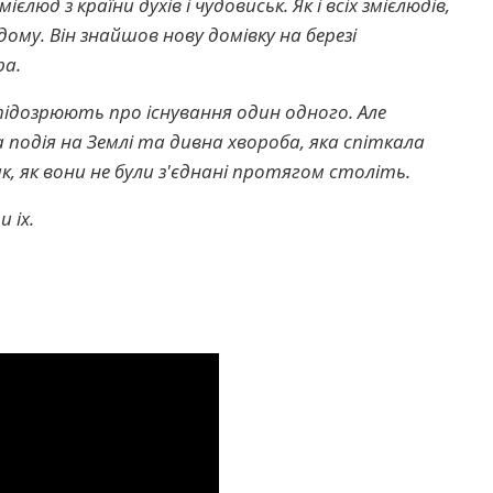
ієлюд з країни духів і чудовиськ. Як і всіх змієлюдів,
дому. Він знайшов нову домівку на березі
ра.
 підозрюють про існування один одного. Але
подія на Землі та дивна хвороба, яка спіткала
к, як вони не були з'єднані протягом століть.
 іх.