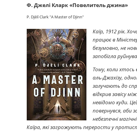
Ф. Джелі Кларк «Повелитель джина»
P. Djèlí Clark "A Master of Djinn"
Каїр, 1912 рік. 
працює в Міністер
безумовно, не нов
запобігла руйнув
Тому, коли хтось
аль-Джахізу, одно
залучають до спра
відкрив завісу мі
невідомо куди. Цей
повернувся, аби з
небезпечні магіч
Каїра, які загрожують перерости у проти