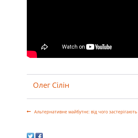
Олег Сілін
Альтернативне майбутнє: від чого застерігають