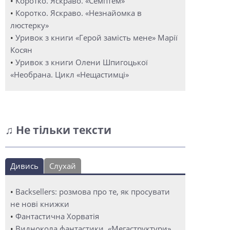
•
Коротко. Яскраво. «Семптем»
•
Коротко. Яскраво. «Незнайомка в
люстерку»
•
Уривок з книги «Герой замість мене» Марії
Косян
•
Уривок з книги Олени Шпигоцької
«Необрана. Цикл «Нещастимці»
♫ Не тільки тексти
Дивись
Слухай
•
Backsellers: розмова про те, як просувати
не нові книжки
•
Фантастична Хорватія
•
Виднокола фантастики. «Мегаструктури»