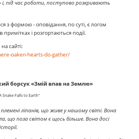
 і, під час роботи, поступово розкривають
я з формою - оповідання, по суті, є логом
в примітках і розгортаються події.
на сайті:
ere-oaken-hearts-do-gather/
кий борсук «Змій впав на Землю»
A Snake Falls to Earth"
з племені ліпанів, що живе у нашому світі. Вона
а, що поза світом є щось більше. Вона досі
історії.