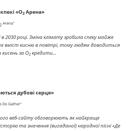
кпекі «O
Арена»
2
Arena"
2
ії в 2030 році. Зміна клімату зробила спеку майже
на вміст кисню в повітрі, тому людям доводиться
 кисень за O
кредити...
2
аються дубові серця»
s Do Gather"
вого веб-сайту обговорюють як найкраще
орію та значення (вигаданої) народної пісні «Де