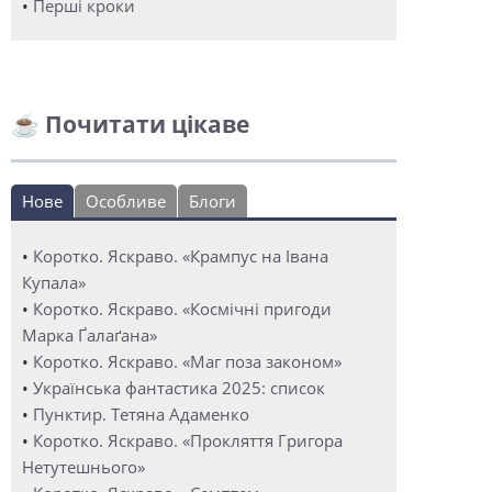
•
Перші кроки
☕ Почитати цікаве
Нове
Особливе
Блоги
•
Коротко. Яскраво. «Крампус на Івана
Купала»
•
Коротко. Яскраво. «Космічні пригоди
Марка Ґалаґана»
•
Коротко. Яскраво. «Маг поза законом»
•
Українська фантастика 2025: список
•
Пунктир. Тетяна Адаменко
•
Коротко. Яскраво. «Прокляття Григора
Нетутешнього»