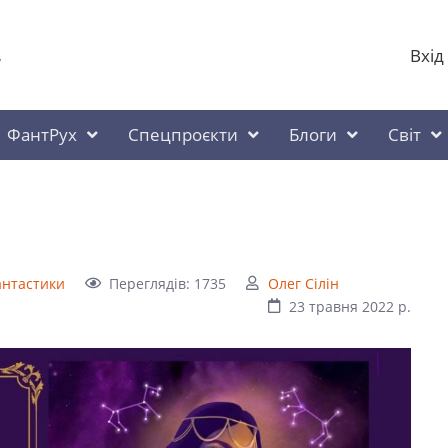
Вхід
у
ФантРух
Спецпроєкти
Блоги
Світ
фантастики
Переглядів: 1735
Олег Сілін
23 травня 2022 р.