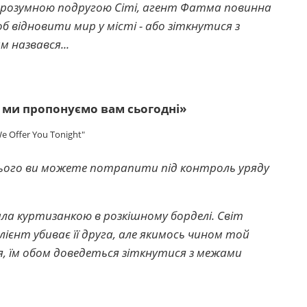
а розумною подругою Сіті, агент Фатма повинна
відновити мир у місті - або зіткнутися з
м назвався...
 ми пропонуємо вам сьогодні»
 Offer You Tonight"
нього ви можете потрапити під контроль уряду
ала куртизанкою в розкішному борделі. Світ
лієнт убиває її друга, але якимось чином той
 їм обом доведеться зіткнутися з межами