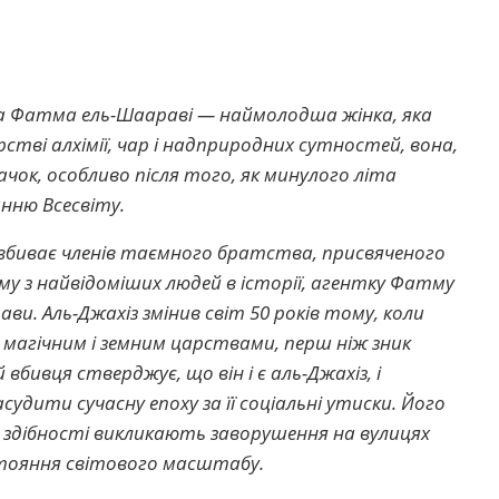
Хоча Фатма ель-Шаараві — наймолодша жінка, яка
стві алхімії, чар і надприродних сутностей, вона,
ачок, особливо після того, як минулого літа
анню Всесвіту.
 вбиває членів таємного братства, присвяченого
му з найвідоміших людей в історії, агентку Фатму
ви. Аль-Джахіз змінив світ 50 років тому, коли
ж магічним і земним царствами, перш ніж зник
 вбивця стверджує, що він і є аль-Джахіз, і
асудити сучасну епоху за її соціальні утиски. Його
ні здібності викликають заворушення на вулицях
стояння світового масштабу.