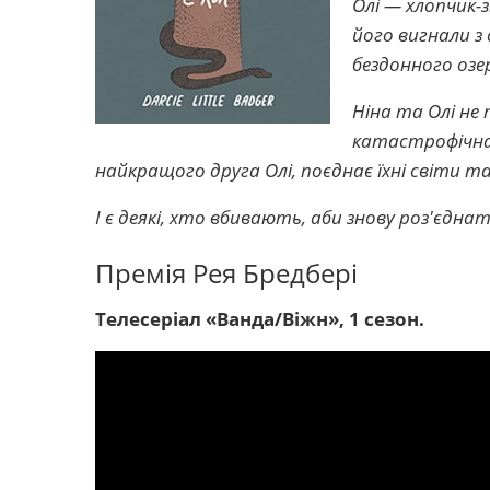
Олі — хлопчик-зм
його вигнали з 
бездонного озе
Ніна та Олі не
катастрофічна 
найкращого друга Олі, поєднає їхні світи та
І є деякі, хто вбивають, аби знову роз'єднати
Премія Рея Бредбері
Телесеріал «Ванда/Віжн», 1 сезон.