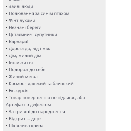
•
Зайві люди
•
Полювання за синім птахом
•
Фінт вухами
•
Незнані береги
•
Ці таємничі супутники
•
Варвари!
•
Дорога до, від і між
•
Дім, милий дім
•
Інше життя
•
Подорож до себе
•
Живий метал
•
Космос - далекий та близький
•
Екскурсія
•
Товар поверненню не підлягає, або
Артефакт з дефектом
•
За три дні до народження
•
Відкриті… дорз
•
Шкідлива криза