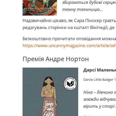
збираються дубові серця»
темну таємницю...
Надзвичайно цікаво, як Сара Пінскер граєтьс
редагувань сторінки на кшталт Вікіпедії, де 
Безкоштовно прочитати оповідання можна 
https://www.uncannymagazine.com/article/wh
Премія Андре Нортон
Дарсі Малень
Darcie Little Badger "
Ніна – дівчина 
завжди відчувал
вірить у старі 