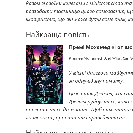
Разом зі своїми колегами з міністерства т
розгадати таємницю цього самозванця, щоб 
імовірністю, що він може бути саме тим, ки
Найкраща повість
Премі Мохамед «І от що
Premee Mohamed "And What Can We
У місті далекого майбут
за одну-єдину помилку.
Це історія Джевел, яка ст
Джевел руйнується, коли к
повертається до життя. Щоб помститися,
лояльності, провини та справедливості.
Найкраща коротка повість