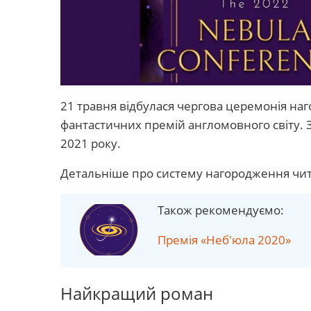
21 травня відбулася чергова церемонія на
фантастичних премій англомовного світу. З
2021 року.
Детальніше про систему нагородження чит
Також рекомендуємо:
Премія «Неб'юла 2020»
Найкращий роман