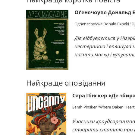
Оґенечоуве Дональд Е
Oghenechovwe Donald Ekpeki "O
Дія відбувається у Нігер
нестерпною і вплинула 
носити маски і купувати
Найкраще оповідання
Сара Пінскер «Де збир
Sarah Pinsker "Where Oaken Heart
Учасники краудсорсинго
створити статтю про іст