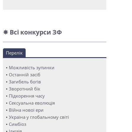
✵ Всі конкурси ЗФ
Перелік
•
Можливість зупинки
•
Останній засіб
•
Загибель богів
•
Зворотний бік
•
Підкорення часу
•
Сексуальна еволюція
•
Війна нової ери
•
Україна у глобальному світі
•
Симбіоз
•
Ілюзія