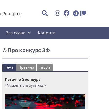
/
Реєстрація
Зал слави
Коменти
© Про конкурс ЗФ
Тема
Правила
Твори
Поточний конкурс
«Можливість зупинки»