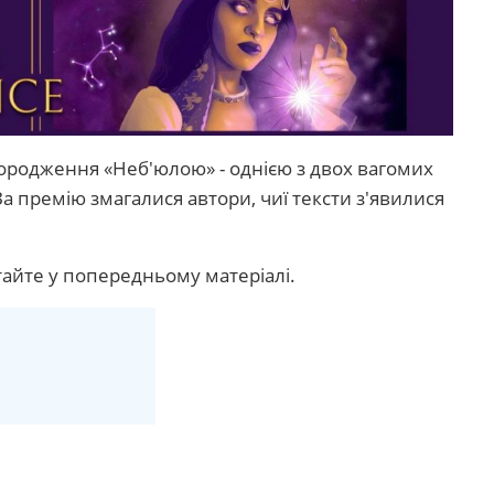
городження «Неб'юлою» - однією з двох вагомих
а премію змагалися автори, чиї тексти з'явилися
айте у попередньому матеріалі.