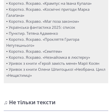
•
Коротко. Яскраво. «Крампус на Івана Купала»
•
Коротко. Яскраво. «Космічні пригоди Марка
Ґалаґана»
•
Коротко. Яскраво. «Маг поза законом»
•
Українська фантастика 2025: список
•
Пунктир. Тетяна Адаменко
•
Коротко. Яскраво. «Прокляття Григора
Нетутешнього»
•
Коротко. Яскраво. «Семптем»
•
Коротко. Яскраво. «Незнайомка в люстерку»
•
Уривок з книги «Герой замість мене» Марії Косян
•
Уривок з книги Олени Шпигоцької «Необрана. Цикл
«Нещастимці»
♫ Не тільки тексти