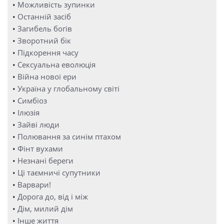
•
Можливість зупинки
•
Останній засіб
•
Загибель богів
•
Зворотний бік
•
Підкорення часу
•
Сексуальна еволюція
•
Війна нової ери
•
Україна у глобальному світі
•
Симбіоз
•
Ілюзія
•
Зайві люди
•
Полювання за синім птахом
•
Фінт вухами
•
Незнані береги
•
Ці таємничі супутники
•
Варвари!
•
Дорога до, від і між
•
Дім, милий дім
•
Інше життя