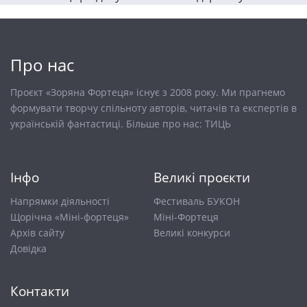
Про нас
Проєкт «Зоряна Фортеця» існує з 2008 року. Ми прагнемо
формувати творчу спільноту авторів, читачів та експертів в
українській фантастиці. Більше про нас:
ТИЦЬ
Інфо
Великі проєкти
Напрямки діяльності
Фестиваль БУКОН
Щорічна «Міні-фортеця»
Міні-Фортеця
Архів сайту
Великі конкурси
Довiдка
Контакти