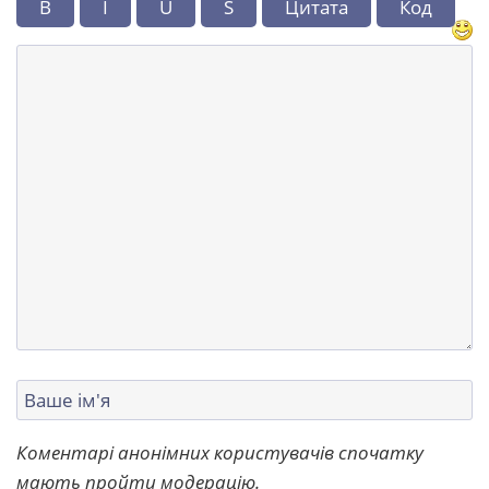
B
I
U
S
Цитата
Код
Коментарі анонімних користувачів спочатку
мають пройти модерацію.