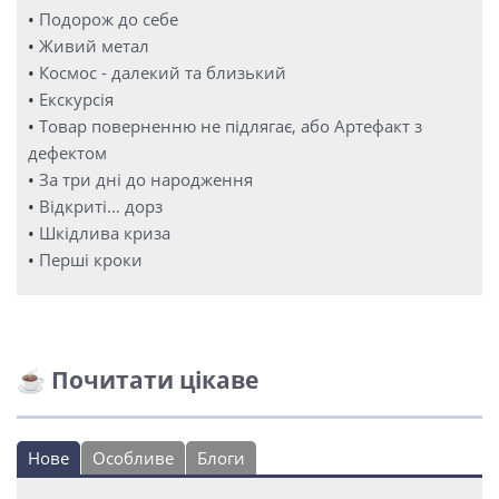
•
Подорож до себе
•
Живий метал
•
Космос - далекий та близький
•
Екскурсія
•
Товар поверненню не підлягає, або Артефакт з
дефектом
•
За три дні до народження
•
Відкриті… дорз
•
Шкідлива криза
•
Перші кроки
☕ Почитати цікаве
Нове
Особливе
Блоги