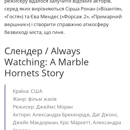
режисеру вдалося залучити відомих акторів,
серед яких вирізняються Сірша Ронан («Візантія»,
«Гостя») та Єва Мендес («Форсаж 2», «Примарний
вершник») і створити справжню атмосферу
безвиході міста, що гине.
Слендер / Always
Watching: A Marble
Hornets Story
Країна: США
Жанр: фільм жахів
Режисер: Джеймс Моран
Актори: Александра Брекенрідж, Даг Джонс,
Джейк Макдорман, Кріс Маркетт, Александра