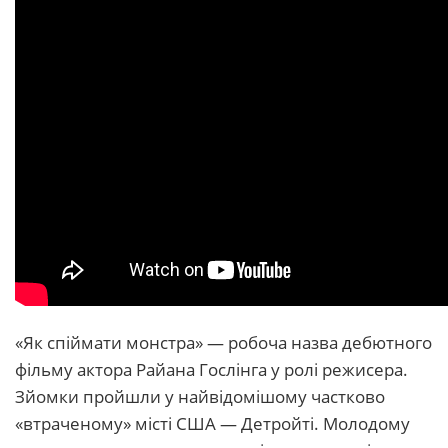
«Як спіймати монстра» — робоча назва дебютного
фільму актора Райана Гослінга у ролі режисера.
Зйомки пройшли у найвідомішому частково
«втраченому» місті США — Детройті. Молодому