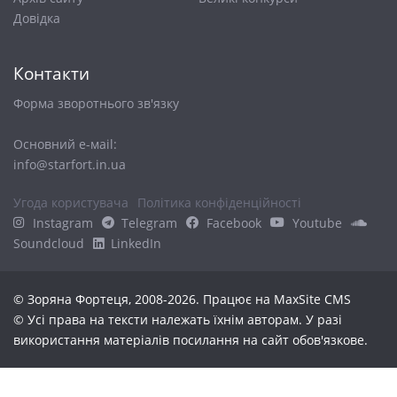
Довiдка
Контакти
Форма зворотнього зв'язку
Основний е-маіl:
info@starfort.in.ua
Угода користувача
Політика конфіденційності
Instagram
Telegram
Facebook
Youtube
Soundcloud
LinkedIn
© Зоряна Фортеця, 2008-2026. Працює на
MaxSite CMS
© Усі права на тексти належать їхнім авторам. У разі
використання матеріалів посилання на сайт обов'язкове.