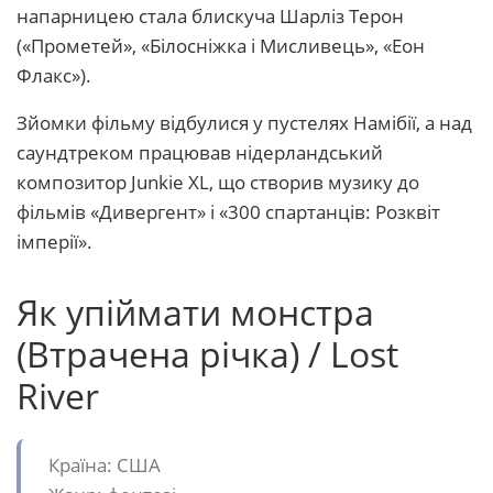
напарницею стала блискуча Шарліз Терон
(«Прометей», «Білосніжка і Мисливець», «Еон
Флакс»).
Зйомки фільму відбулися у пустелях Намібії, а над
саундтреком працював нідерландський
композитор Junkie XL, що створив музику до
фільмів «Дивергент» і «300 спартанців: Розквіт
імперії».
Як упіймати монстра
(Втрачена річка) / Lost
River
Країна: США