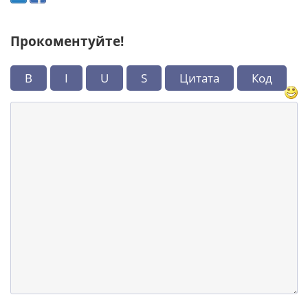
Прокоментуйте!
B
I
U
S
Цитата
Код