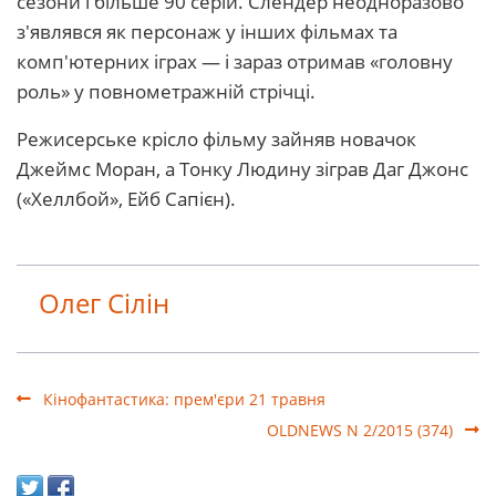
сезони і більше 90 серій. Слендер неодноразово
з'являвся як персонаж у інших фільмах та
комп'ютерних іграх — і зараз отримав «головну
роль» у повнометражній стрічці.
Режисерське крісло фільму зайняв новачок
Джеймс Моран, а Тонку Людину зіграв Даг Джонс
(«Хеллбой», Ейб Сапієн).
Олег Сілін
Кінофантастика: прем'єри 21 травня
OLDNEWS N 2/2015 (374)