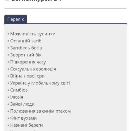
Перелік
•
Можливість зупинки
•
Останній засіб
•
Загибель богів
•
Зворотний бік
•
Підкорення часу
•
Сексуальна еволюція
•
Війна нової ери
•
Україна у глобальному світі
•
Симбіоз
•
Ілюзія
•
Зайві люди
•
Полювання за синім птахом
•
Фінт вухами
•
Незнані береги