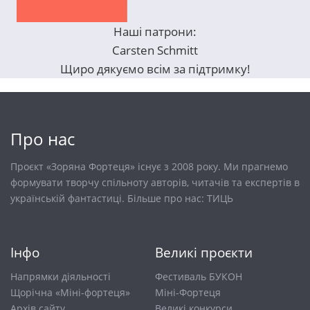
Наші патрони:
Carsten Schmitt
Щиро дякуємо всім за підтримку!
Про нас
Проєкт «Зоряна Фортеця» існує з 2008 року. Ми прагнемо
формувати творчу спільноту авторів, читачів та експертів в
українській фантастиці. Більше про нас:
ТИЦЬ
Інфо
Великі проєкти
Напрямки діяльності
Фестиваль БУКОН
Щорічна «Міні-фортеця»
Міні-Фортеця
Архів сайту
Великі конкурси