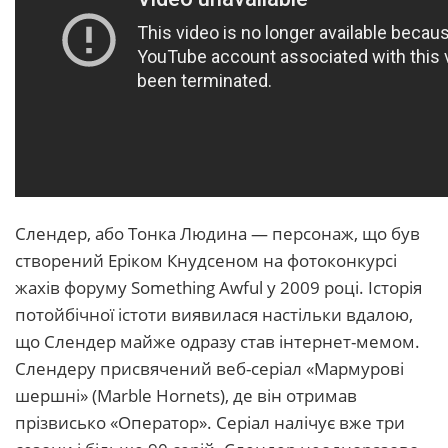
Слендер, або Тонка Людина — персонаж, що був
створений Еріком Кнудсеном на фотоконкурсі
жахів форуму Something Awful у 2009 році. Історія
потойбічної істоти виявилася настільки вдалою,
що Слендер майже одразу став інтернет-мемом.
Слендеру присвячений веб-серіал «Мармурові
шершні» (Marble Hornets), де він отримав
прізвисько «Оператор». Серіал налічує вже три