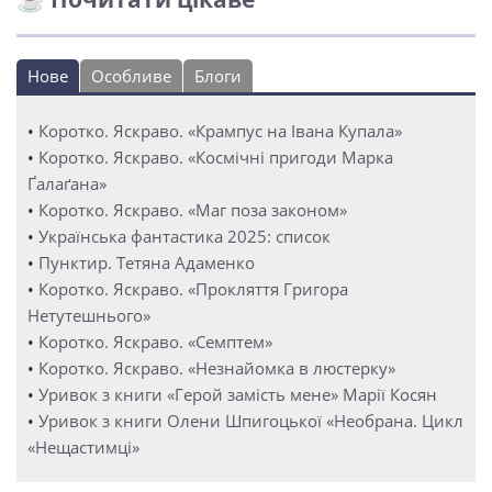
Нове
Особливе
Блоги
•
Коротко. Яскраво. «Крампус на Івана Купала»
•
Коротко. Яскраво. «Космічні пригоди Марка
Ґалаґана»
•
Коротко. Яскраво. «Маг поза законом»
•
Українська фантастика 2025: список
•
Пунктир. Тетяна Адаменко
•
Коротко. Яскраво. «Прокляття Григора
Нетутешнього»
•
Коротко. Яскраво. «Семптем»
•
Коротко. Яскраво. «Незнайомка в люстерку»
•
Уривок з книги «Герой замість мене» Марії Косян
•
Уривок з книги Олени Шпигоцької «Необрана. Цикл
«Нещастимці»