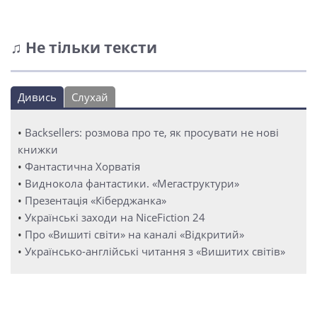
♫ Не тільки тексти
Дивись
Слухай
•
Backsellers: розмова про те, як просувати не нові
книжки
•
Фантастична Хорватія
•
Виднокола фантастики. «Мегаструктури»
•
Презентація «Кіберджанка»
•
Українські заходи на NiceFiction 24
•
Про «Вишиті світи» на каналі «Відкритий»
•
Українсько-англійські читання з «Вишитих світів»