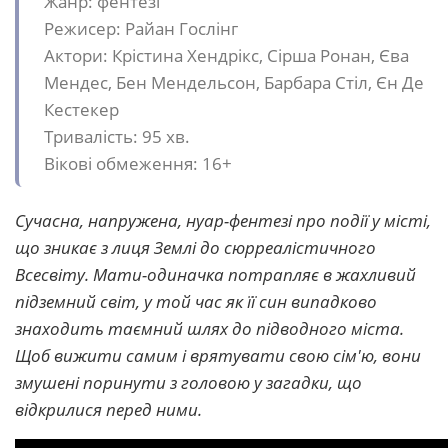
Жанр: фентезі
Режисер: Райан Гослінг
Актори: Крістина Хендрікс, Сірша Ронан, Єва
Мендес, Бен Мендельсон, Барбара Стіл, Єн Де
Кестекер
Тривалість: 95 хв.
Вікові обмеження: 16+
Сучасна, напружена, нуар-фентезі про події у місті,
що зникає з лиця Землі до сюрреалістичного
Всесвіту. Мати-одиначка потрапляє в жахливий
підземний світ, у той час як її син випадково
знаходить таємний шлях до підводного міста.
Щоб вижити самим і врятувати свою сім'ю, вони
змушені поринути з головою у загадки, що
відкрилися перед ними.