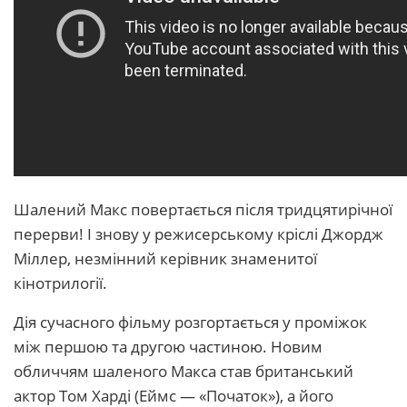
Шалений Макс повертається після тридцятирічної
перерви! І знову у режисерському кріслі Джордж
Міллер, незмінний керівник знаменитої
кінотрилогії.
Дія сучасного фільму розгортається у проміжок
між першою та другою частиною. Новим
обличчям шаленого Макса став британський
актор Том Харді (Еймс — «Початок»), а його