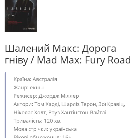
Шалений Макс: Дорога
гніву / Mad Max: Fury Road
Країна: Австралія
Жанр: екшн
Режисер: Джордж Міллер
Актори: Том Харді, Шарліз Терон, Зої Кравіц,
Ніколас Холт, Роуз Хантінгтон-Вайтлі
Тривалість: 120 хв.
Мова стрiчки: українська
Вікові обмеження: 16+