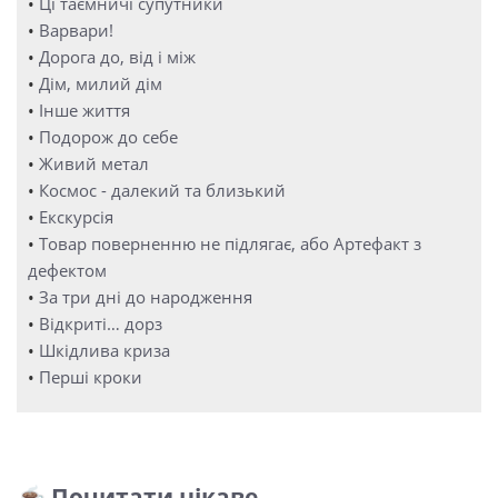
•
Ці таємничі супутники
•
Варвари!
•
Дорога до, від і між
•
Дім, милий дім
•
Інше життя
•
Подорож до себе
•
Живий метал
•
Космос - далекий та близький
•
Екскурсія
•
Товар поверненню не підлягає, або Артефакт з
дефектом
•
За три дні до народження
•
Відкриті… дорз
•
Шкідлива криза
•
Перші кроки
☕ Почитати цікаве