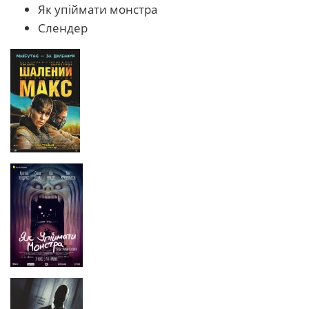
Як упіймати монстра
Слендер