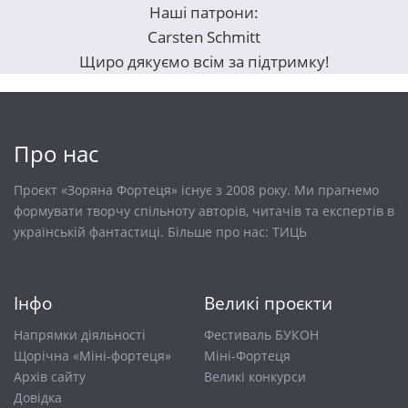
Наші патрони:
Carsten Schmitt
Щиро дякуємо всім за підтримку!
Про нас
Проєкт «Зоряна Фортеця» існує з 2008 року. Ми прагнемо
формувати творчу спільноту авторів, читачів та експертів в
українській фантастиці. Більше про нас:
ТИЦЬ
Інфо
Великі проєкти
Напрямки діяльності
Фестиваль БУКОН
Щорічна «Міні-фортеця»
Міні-Фортеця
Архів сайту
Великі конкурси
Довiдка