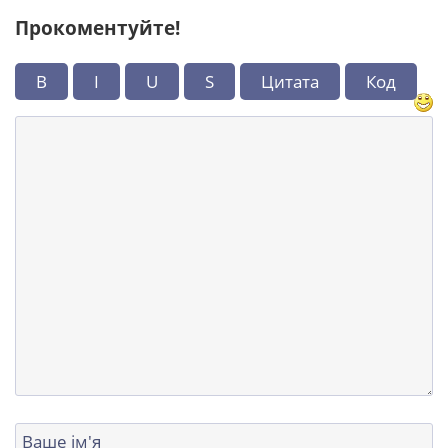
Прокоментуйте!
B
I
U
S
Цитата
Код