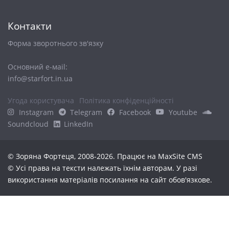
Контакти
Форма зворотнього зв'язку
Основний е-маіl:
info@starfort.in.ua
Угода користувача
Політика конфіденційності
Instagram
Telegram
Facebook
Youtube
Soundcloud
LinkedIn
© Зоряна Фортеця, 2008-2026. Працює на
MaxSite CMS
© Усі права на тексти належать їхнім авторам. У разі
використання матеріалів посилання на сайт обов'язкове.