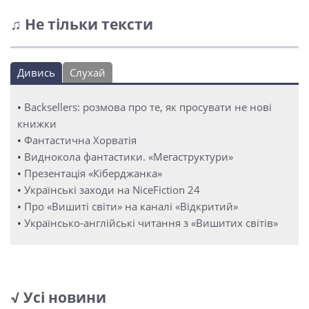
♫ Не тільки тексти
Дивись
Слухай
•
Backsellers: розмова про те, як просувати не нові
книжки
•
Фантастична Хорватія
•
Виднокола фантастики. «Мегаструктури»
•
Презентація «Кіберджанка»
•
Українські заходи на NiceFiction 24
•
Про «Вишиті світи» на каналі «Відкритий»
•
Українсько-англійські читання з «Вишитих світів»
√ Усі новини