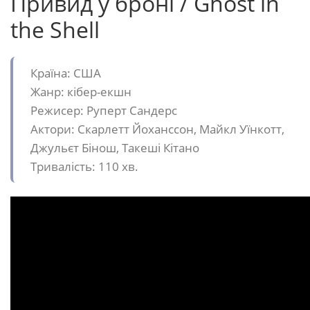
Привид у броні / Ghost in
the Shell
Країна: США
Жанр: кібер-екшн
Режисер: Руперт Сандерс
Актори: Скарлетт Йоханссон, Майкл Уїнкотт,
Джульєт Бінош, Такеші Кітано
Тривалість: 110 хв.