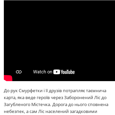
До рук Смурфетки і її друзів потрапляє таємнича
карта, яка веде героїв через Заборонений Ліс до
Загубленого Містечка. Дорога до нього сповнена
небезпек, а сам Ліс населений загадковими