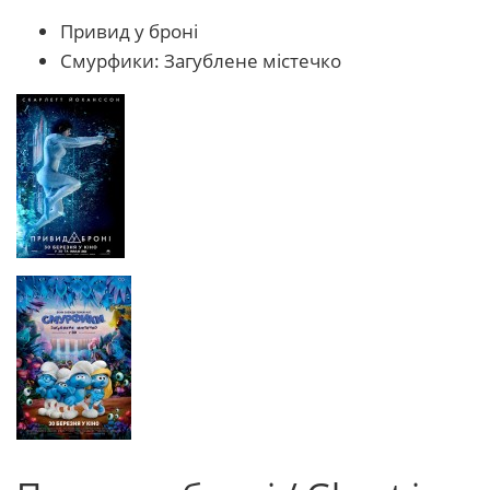
Привид у броні
Смурфики: Загублене містечко