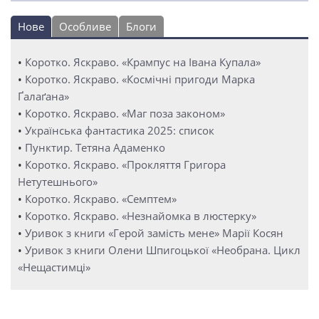
Нове
Особливе
Блоги
•
Коротко. Яскраво. «Крампус на Івана Купала»
•
Коротко. Яскраво. «Космічні пригоди Марка
Ґалаґана»
•
Коротко. Яскраво. «Маг поза законом»
•
Українська фантастика 2025: список
•
Пунктир. Тетяна Адаменко
•
Коротко. Яскраво. «Прокляття Григора
Нетутешнього»
•
Коротко. Яскраво. «Семптем»
•
Коротко. Яскраво. «Незнайомка в люстерку»
•
Уривок з книги «Герой замість мене» Марії Косян
•
Уривок з книги Олени Шпигоцької «Необрана. Цикл
«Нещастимці»