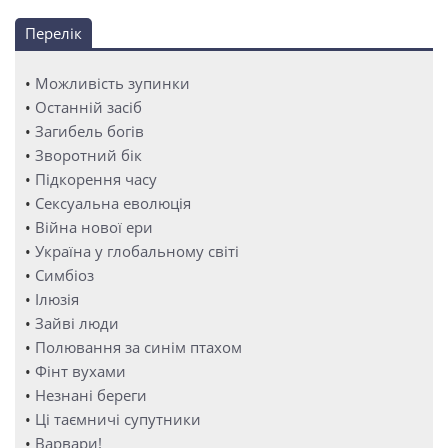
Перелік
•
Можливість зупинки
•
Останній засіб
•
Загибель богів
•
Зворотний бік
•
Підкорення часу
•
Сексуальна еволюція
•
Війна нової ери
•
Україна у глобальному світі
•
Симбіоз
•
Ілюзія
•
Зайві люди
•
Полювання за синім птахом
•
Фінт вухами
•
Незнані береги
•
Ці таємничі супутники
•
Варвари!