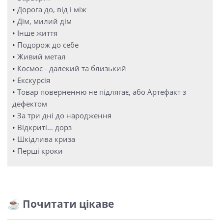
•
Дорога до, від і між
•
Дім, милий дім
•
Інше життя
•
Подорож до себе
•
Живий метал
•
Космос - далекий та близький
•
Екскурсія
•
Товар поверненню не підлягає, або Артефакт з
дефектом
•
За три дні до народження
•
Відкриті… дорз
•
Шкідлива криза
•
Перші кроки
☕ Почитати цікаве