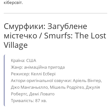
кіберсвіт.
Смурфики: Загублене
містечко / Smurfs: The Lost
Village
Країна: США
Жанр: анімаційна пригода
Режисер: Келлі Есбері
Актори оригінальної озвучки: Аріель Вінтер,
Джо Манганьєлло, Мішель Родрігез, Джулія
Робертс, Демі Ловато
Тривалість: 87 хв.