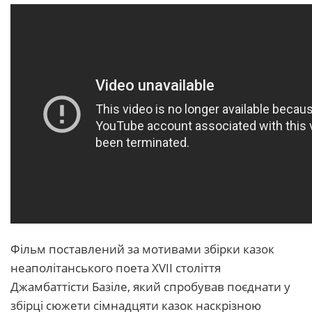
Фільм поставлений за мотивами збірки казок
неаполітанського поета XVII століття
Джамбаттісти Базіле, який спробував поєднати у
збірці сюжети сімнадцяти казок наскрізною