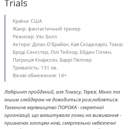
Trials
Країна: США
Жанр: фантастичний трилер
Режисер: Уес Болл
Актори: Ділан О'Брайєн, Кая Скоделаріо, Томас
Броді Сенгстер, Лілі Тейлор, Ейден Гіллен,
Патриція Кларксон, Баррі Пеппер
Тривалість: 131 хв.
Вікові обмеження: 14+
Лабіринт пройдений, але Томасу, Терезі, Мінхо та
іншим глейдерам не доводиться розслаблятися.
Таємниче керівництво ПОРОКА - секретної
організації, що влаштувала гонки на виживання -
призначає хлопцям нові, смертельно небезпечні