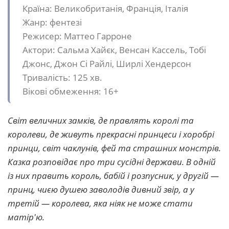
Країна: Великобританія, Франція, Італія
Жанр: фентезі
Режисер: Маттео Гарроне
Актори: Сальма Хайєк, Венсан Кассель, Тобі
Джонс, Джон Сі Райлі, Ширлі Хендерсон
Тривалість: 125 хв.
Вікові обмеження: 16+
Світ величних замків, де правлять королі та
королеви, де живуть прекрасні принцеси і хоробрі
принци, світ чаклунів, фей та страшних монстрів.
Казка розповідає про три сусідні держави. В одній
із них править король, бабій і розпусник, у другій —
принц, чиєю душею заволодів дивний звір, а у
третій — королева, яка ніяк не може стати
матір'ю.