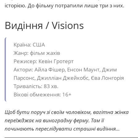
історією. До фільму потрапили лише три з них.
Видіння / Visions
Країна: США
Жанр: фільм жахів
Режисер: Кевін Гротерт
Актори: Айла Фішер, Енсон Маунт, Джим
Парсонс, Джилліан Джейкобс, Єва Лонгорія
Тривалість: 83 хв.
Вікові обмеження: 16+
Щоб бути поруч зі своїм чоловіком, вагітна жінка
переїжджає на виноградну ферму. Там її
починають переслідувати страшні видіння…