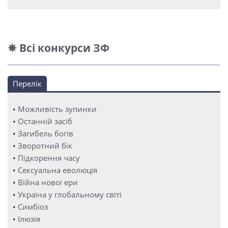
✵ Всі конкурси ЗФ
Перелік
•
Можливість зупинки
•
Останній засіб
•
Загибель богів
•
Зворотний бік
•
Підкорення часу
•
Сексуальна еволюція
•
Війна нової ери
•
Україна у глобальному світі
•
Симбіоз
•
Ілюзія