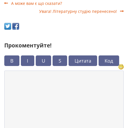
А може вам є що сказати?
Увага! Літературну студію перенесено!
Прокоментуйте!
B
I
U
S
Цитата
Код