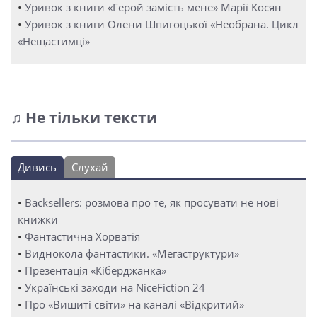
•
Уривок з книги «Герой замість мене» Марії Косян
•
Уривок з книги Олени Шпигоцької «Необрана. Цикл
«Нещастимці»
♫ Не тільки тексти
Дивись
Слухай
•
Backsellers: розмова про те, як просувати не нові
книжки
•
Фантастична Хорватія
•
Виднокола фантастики. «Мегаструктури»
•
Презентація «Кіберджанка»
•
Українські заходи на NiceFiction 24
•
Про «Вишиті світи» на каналі «Відкритий»