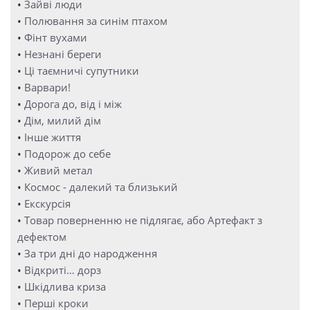
•
Зайві люди
•
Полювання за синім птахом
•
Фінт вухами
•
Незнані береги
•
Ці таємничі супутники
•
Варвари!
•
Дорога до, від і між
•
Дім, милий дім
•
Інше життя
•
Подорож до себе
•
Живий метал
•
Космос - далекий та близький
•
Екскурсія
•
Товар поверненню не підлягає, або Артефакт з
дефектом
•
За три дні до народження
•
Відкриті… дорз
•
Шкідлива криза
•
Перші кроки