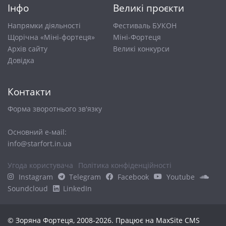
Інфо
Великі проєкти
Напрямки діяльності
Фестиваль БУКОН
Щорічна «Міні-фортеця»
Міні-Фортеця
Архів сайту
Великі конкурси
Довiдка
Контакти
Форма зворотнього зв'язку
Основний е-маіl:
info@starfort.in.ua
Угода користувача
Політика конфіденційності
Instagram
Telegram
Facebook
Youtube
Soundcloud
LinkedIn
© Зоряна Фортеця, 2008-2026. Працює на
MaxSite CMS