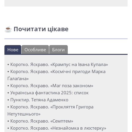
☕ Почитати цікаве
Нове
Особливе
Блоги
•
Коротко. Яскраво. «Крампус на Івана Купала»
•
Коротко. Яскраво. «Космічні пригоди Марка
Ґалаґана»
•
Коротко. Яскраво. «Маг поза законом»
•
Українська фантастика 2025: список
•
Пунктир. Тетяна Адаменко
•
Коротко. Яскраво. «Прокляття Григора
Нетутешнього»
•
Коротко. Яскраво. «Семптем»
•
Коротко. Яскраво. «Незнайомка в люстерку»