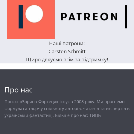
Наші патрони:
Carsten Schmitt
Щиро дякуємо всім за підтримку!
Про нас
Проєкт «Зоряна Фортеця» існує з 2008 року. Ми прагнемо
формувати творчу спільноту авторів, читачів та експертів в
українській фантастиці. Більше про нас:
ТИЦЬ