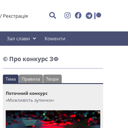
/
Реєстрація
Зал слави
Коменти
© Про конкурс ЗФ
Тема
Правила
Твори
Поточний конкурс
«Можливість зупинки»