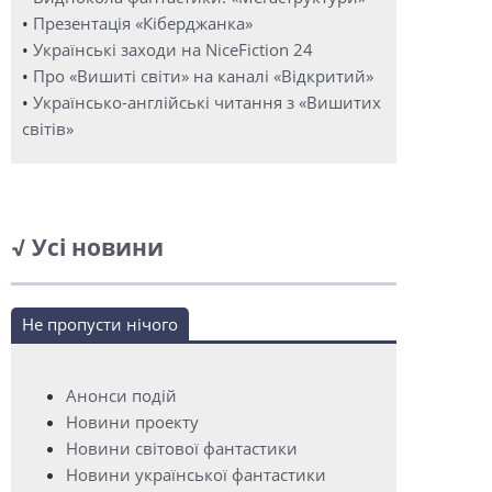
•
Презентація «Кіберджанка»
•
Українські заходи на NiceFiction 24
•
Про «Вишиті світи» на каналі «Відкритий»
•
Українсько-англійські читання з «Вишитих
світів»
√ Усі новини
Не пропусти нічого
Анонси подій
Новини проекту
Новини світової фантастики
Новини української фантастики