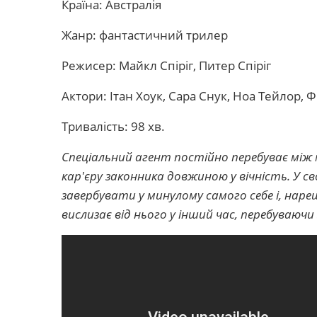
Країна: Австралія
Жанр: фантастичний трилер
Режисер: Майкл Спіріг, Питер Спіріг
Актори: Ітан Хоук, Сара Снук, Ноа Тейлор,
Тривалість: 98 хв.
Спеціальний агент постійно перебуває між
кар'єру законника довжиною у вічність. У 
завербувати у минулому самого себе і, наре
вислизає від нього у інший час, перебуваючи