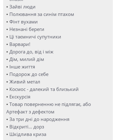
•
Зайві люди
•
Полювання за синім птахом
•
Фінт вухами
•
Незнані береги
•
Ці таємничі супутники
•
Варвари!
•
Дорога до, від і між
•
Дім, милий дім
•
Інше життя
•
Подорож до себе
•
Живий метал
•
Космос - далекий та близький
•
Екскурсія
•
Товар поверненню не підлягає, або
Артефакт з дефектом
•
За три дні до народження
•
Відкриті… дорз
•
Шкідлива криза