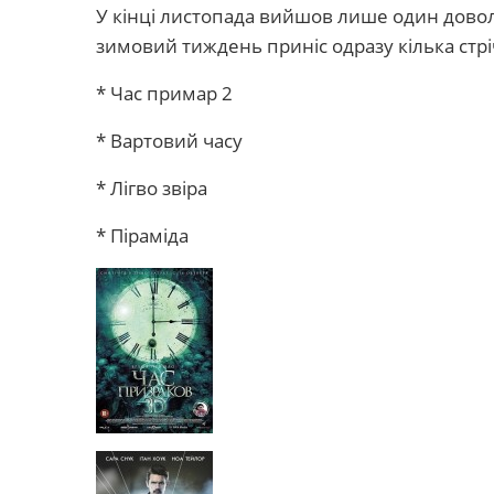
У кінці листопада вийшов лише один дово
зимовий тиждень приніс одразу кілька стрі
* Час примар 2
* Вартовий часу
* Лігво звіра
* Піраміда