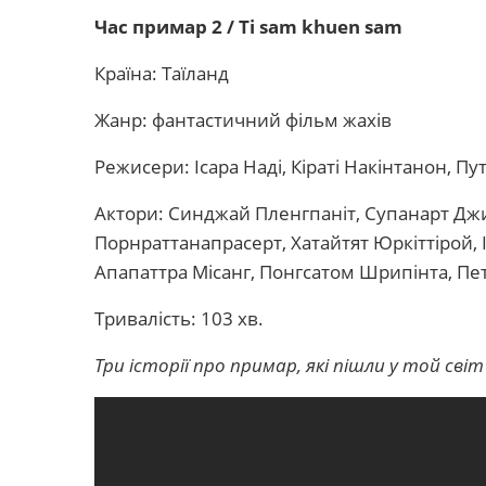
Час примар 2 / Ti sam khuen sam
Країна: Таїланд
Жанр: фантастичний фільм жахів
Режисери: Ісара Наді, Кіраті Накінтанон, Пут
Актори: Синджай Пленгпаніт, Супанарт Джи
Порнраттанапрасерт, Хатайтят Юркіттірой, 
Апапаттра Місанг, Понгсатом Шрипінта, Пет
Тривалість: 103 хв.
Три історії про примар, які пішли у той сві