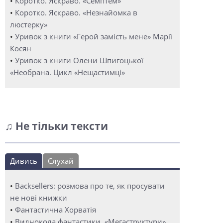
•
Коротко. Яскраво. «Семптем»
•
Коротко. Яскраво. «Незнайомка в
люстерку»
•
Уривок з книги «Герой замість мене» Марії
Косян
•
Уривок з книги Олени Шпигоцької
«Необрана. Цикл «Нещастимці»
♫ Не тільки тексти
Дивись
Слухай
•
Backsellers: розмова про те, як просувати
не нові книжки
•
Фантастична Хорватія
•
Виднокола фантастики. «Мегаструктури»