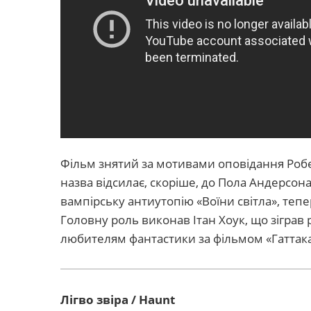
Фільм знятий за мотивами оповідання Робе
назва відсилає, скоріше, до Пола Андерсона.
вампірську антиутопію «Воїни світла», теп
Головну роль виконав Ітан Хоук, що зіграв 
любителям фантастики за фільмом «Гаттака
Лігво звіра / Haunt