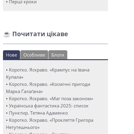
•
Перші кроки
☕ Почитати цікаве
Нове
Особливе
Блоги
•
Коротко. Яскраво. «Крампус на Івана
Купала»
•
Коротко. Яскраво. «Космічні пригоди
Марка Ґалаґана»
•
Коротко. Яскраво. «Маг поза законом»
•
Українська фантастика 2025: список
•
Пунктир. Тетяна Адаменко
•
Коротко. Яскраво. «Прокляття Григора
Нетутешнього»