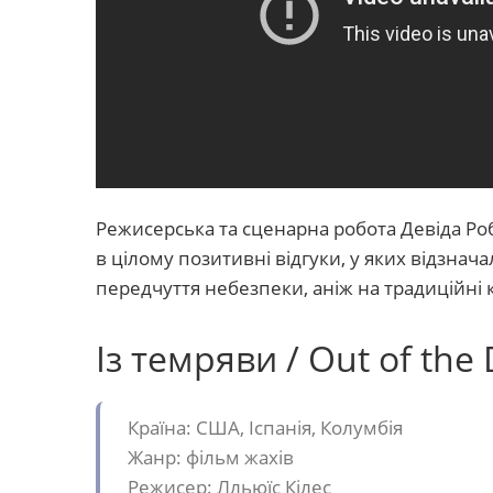
Режисерська та сценарна робота Девіда Роб
в цілому позитивні відгуки, у яких відзнач
передчуття небезпеки, аніж на традиційні 
Із темряви / Out of the
Країна: США, Іспанія, Колумбія
Жанр: фільм жахів
Режисер: Лльюїс Кілес