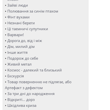
•
Зайві люди
•
Полювання за синім птахом
•
Фінт вухами
•
Незнані береги
•
Ці таємничі супутники
•
Варвари!
•
Дорога до, від і між
•
Дім, милий дім
•
Інше життя
•
Подорож до себе
•
Живий метал
•
Космос - далекий та близький
•
Екскурсія
•
Товар поверненню не підлягає, або
Артефакт з дефектом
•
За три дні до народження
•
Відкриті… дорз
•
Шкідлива криза