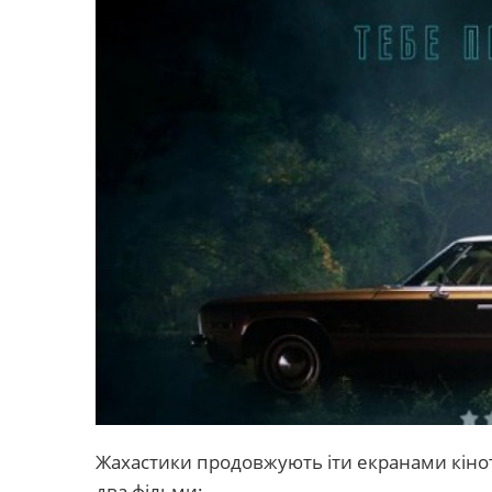
Жахастики продовжують іти екранами кіноте
два фільми: