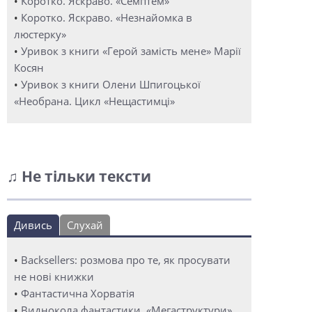
•
Коротко. Яскраво. «Семптем»
•
Коротко. Яскраво. «Незнайомка в
люстерку»
•
Уривок з книги «Герой замість мене» Марії
Косян
•
Уривок з книги Олени Шпигоцької
«Необрана. Цикл «Нещастимці»
♫ Не тільки тексти
Дивись
Слухай
•
Backsellers: розмова про те, як просувати
не нові книжки
•
Фантастична Хорватія
•
Виднокола фантастики. «Мегаструктури»