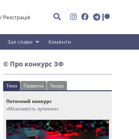
/
Реєстрація
Зал слави
Коменти
© Про конкурс ЗФ
Тема
Правила
Твори
Поточний конкурс
«Можливість зупинки»