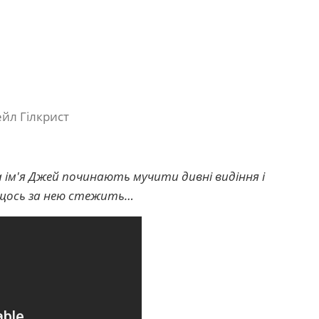
ейл Гілкрист
 на ім'я Джей починають мучити дивні видіння і
 щось за нею стежить…