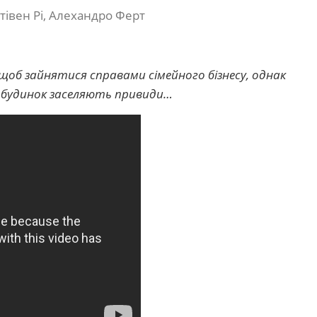
Стівен Рі, Алехандро Ферт
щоб зайнятися справами сімейного бізнесу, однак
й будинок заселяють привиди…