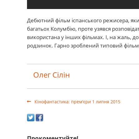
Дебютний фільм іспанського режисера, яки
багатьох Колумбію, проте узявся розповіда
використана у інших фільмах. І, на жаль, 
родзинок. Гарно зроблений типовий фільм
Олег Сілін
Кінофантастика: прем'єри 1 липня 2015
Прокоментуйте!