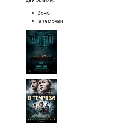
Воно
Із темряви