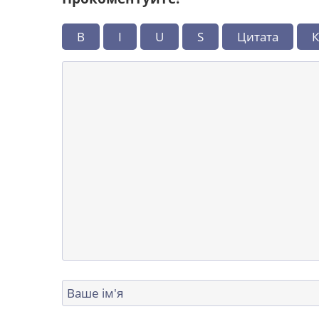
B
I
U
S
Цитата
К