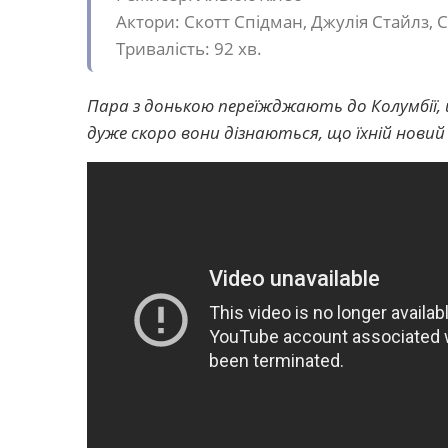
Актори: Скотт Спідман, Джулія Стайлз, 
Тривалість: 92 хв.
Пара з донькою переїжджають до Колумбії, 
дуже скоро вони дізнаються, що їхній нови