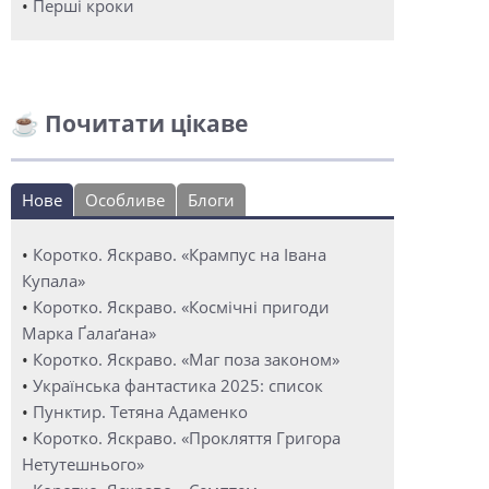
•
Перші кроки
☕ Почитати цікаве
Нове
Особливе
Блоги
•
Коротко. Яскраво. «Крампус на Івана
Купала»
•
Коротко. Яскраво. «Космічні пригоди
Марка Ґалаґана»
•
Коротко. Яскраво. «Маг поза законом»
•
Українська фантастика 2025: список
•
Пунктир. Тетяна Адаменко
•
Коротко. Яскраво. «Прокляття Григора
Нетутешнього»