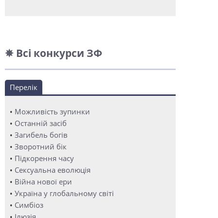
✵ Всі конкурси ЗФ
Перелік
•
Можливість зупинки
•
Останній засіб
•
Загибель богів
•
Зворотний бік
•
Підкорення часу
•
Сексуальна еволюція
•
Війна нової ери
•
Україна у глобальному світі
•
Симбіоз
•
Ілюзія