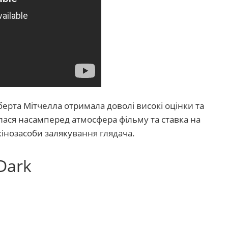
ерта Мітчелла отримала доволі високі оцінки та
алася насамперед атмосфера фільму та ставка на
кінозасоби залякування глядача.
 Dark