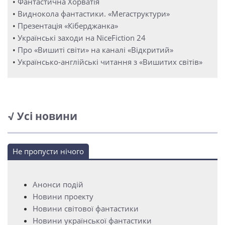
•
Фантастична Хорватія
•
Виднокола фантастики. «Мегаструктури»
•
Презентація «Кіберджанка»
•
Українські заходи на NiceFiction 24
•
Про «Вишиті світи» на каналі «Відкритий»
•
Українсько-англійські читання з «Вишитих світів»
√ Усі новини
Не пропусти нічого
Анонси подій
Новини проекту
Новини світової фантастики
Новини української фантастики