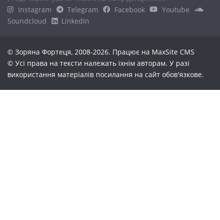
Instagram
Telegram
Facebook
Youtube
Soundcloud
LinkedIn
© Зоряна Фортеця, 2008-2026. Працює на
MaxSite CMS
© Усі права на тексти належать їхнім авторам. У разі
використання матеріалів посилання на сайт обов'язкове.