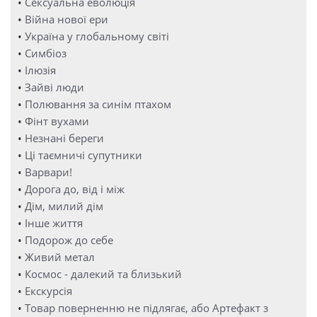
•
Сексуальна еволюція
•
Війна нової ери
•
Україна у глобальному світі
•
Симбіоз
•
Ілюзія
•
Зайві люди
•
Полювання за синім птахом
•
Фінт вухами
•
Незнані береги
•
Ці таємничі супутники
•
Варвари!
•
Дорога до, від і між
•
Дім, милий дім
•
Інше життя
•
Подорож до себе
•
Живий метал
•
Космос - далекий та близький
•
Екскурсія
•
Товар поверненню не підлягає, або Артефакт з