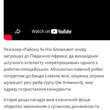
Режисер «Району 9» Ніл Бломкамп знову
запрошує до Південної Африки, де винахідник
штучного інтелекту «перепрошиває» одного з
роботів-поліцейських. Абсолютно наївний робот
потрапляє до банди (членів якої, зокрема, зіграли
музикант реп-рейв гурту Die Antwoord), чим
одразу скористалися конкуренти.
Історія дещо нагадує вже класичний фільм
«Коротке замикання» з сучасною динамікою та