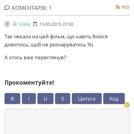
КОМЕНТАРІВ: 1
RSS
1
Sovka
13-03-2015 23:30
Так чекала на цей фільм, що навіть боюся
дивитись, щоб не розчаруватись %)
А хтось вже переглянув?
Прокоментуйте!
B
I
U
S
Цитата
Код