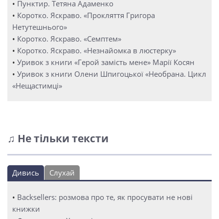
•
Пунктир. Тетяна Адаменко
•
Коротко. Яскраво. «Прокляття Григора
Нетутешнього»
•
Коротко. Яскраво. «Семптем»
•
Коротко. Яскраво. «Незнайомка в люстерку»
•
Уривок з книги «Герой замість мене» Марії Косян
•
Уривок з книги Олени Шпигоцької «Необрана. Цикл
«Нещастимці»
♫ Не тільки тексти
Дивись
Слухай
•
Backsellers: розмова про те, як просувати не нові
книжки