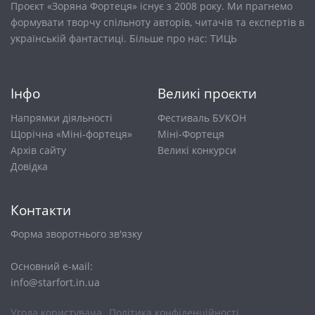
Проєкт «Зоряна Фортеця» існує з 2008 року. Ми прагнемо
формувати творчу спільноту авторів, читачів та експертів в
українській фантастиці. Більше про нас:
ТИЦЬ
Інфо
Великі проєкти
Напрямки діяльності
Фестиваль БУКОН
Щорічна «Міні-фортеця»
Міні-Фортеця
Архів сайту
Великі конкурси
Довiдка
Контакти
Форма зворотнього зв'язку
Основний е-маіl:
info@starfort.in.ua
Угода користувача
Політика конфіденційності