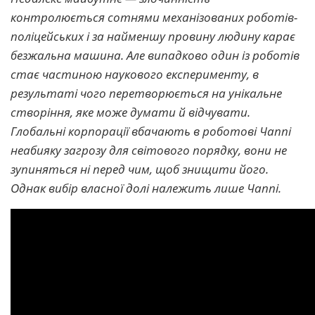
контролюється сотнями механізованих роботів-
поліцейських і за найменшу провину людину карає
безжальна машина. Але випадково один із роботів
стає частиною наукового експерименту, в
результаті чого перетворюється на унікальне
створіння, яке може думати й відчувати.
Глобальні корпорації вбачають в роботові Чаппі
неабияку загрозу для світового порядку, вони не
зупиняться ні перед чим, щоб знищити його.
Однак вибір власної долі належить лише Чаппі.