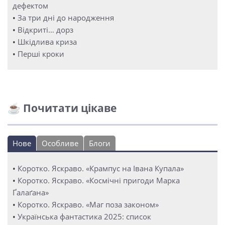
дефектом
•
За три дні до народження
•
Відкриті… дорз
•
Шкідлива криза
•
Перші кроки
☕ Почитати цікаве
Нове
Особливе
Блоги
•
Коротко. Яскраво. «Крампус на Івана Купала»
•
Коротко. Яскраво. «Космічні пригоди Марка
Ґалаґана»
•
Коротко. Яскраво. «Маг поза законом»
•
Українська фантастика 2025: список