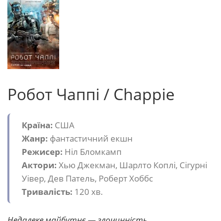
Робот Чаппі / Chappie
Країна:
США
Жанр:
фантастичний екшн
Режисер:
Ніл Бломкамп
Актори:
Хью Джекман, Шарлто Коплі, Сігурні
Уівер, Дев Патель, Роберт Хоббс
Тривалість:
120 хв.
Недалеке майбутнє — злочинність