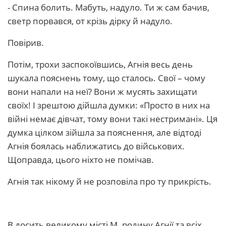
- Спина болить. Мабуть, надуло. Ти ж сам бачив,
светр порвався, от крізь дірку й надуло.
Повірив.
Потім, трохи заспокоївшись, Агнія весь день
шукала пояснень тому, що сталось. Свої – чому
вони напали на неї? Вони ж мусять захищати
своїх! І зрештою дійшла думки: «Просто в них на
війні немає дівчат, тому вони такі нестримані». Ця
думка цілком зійшла за пояснення, але відтоді
Агнія боялась наближатись до військових.
Щоправда, цього ніхто не помічав.
Агнія так нікому й не розповіла про ту прикрість.
В досить великому місті М. родину Агнії та всіх