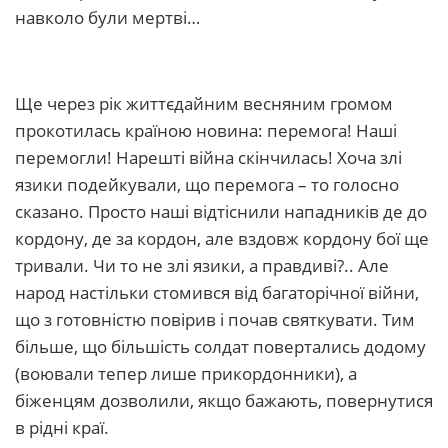
навколо були мертві…
Ще через рік життєдайним весняним громом
прокотилась країною новина: перемога! Наші
перемогли! Нарешті війна скінчилась! Хоча злі
язики подейкували, що перемога – то голосно
сказано. Просто наші відтіснили нападників де до
кордону, де за кордон, але вздовж кордону бої ще
тривали. Чи то не злі язики, а правдиві?.. Але
народ настільки стомився від багаторічної війни,
що з готовністю повірив і почав святкувати. Тим
більше, що більшість солдат повертались додому
(воювали тепер лише прикордонники), а
біженцям дозволили, якщо бажають, повернутися
в рідні краї.