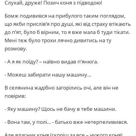
Слухай, друже! Позич коня з підводою!
Бомж подивився на прибулого таким поглядом,
що якби прислів’я про душі, які від страху втікають
до п’ят, було б вірним, то я вже мала б туди тікати.
Мені теж було трохи лячно дивитись на ту
розмову.
- А я як поїду? – наївно видав п’янюга.
- Можеш забирати нашу машину…
В селянина жадібно загорілись очі, але він не
повірив:
- Яку машину? Щось не бачу в тебе машини.
- Вона там, у полі… - батько вже нетерпеливився.
Але власник коня (скоріш за все – чужого коня)