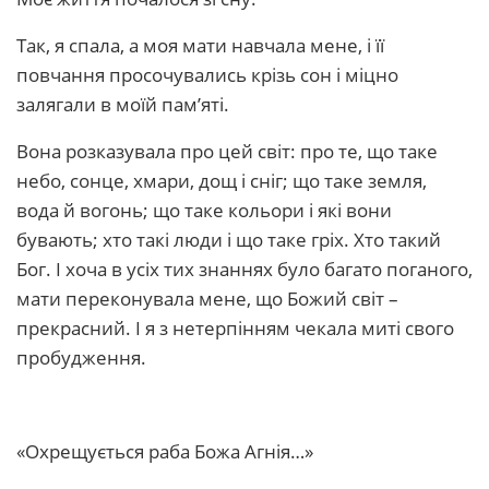
Так, я спала, а моя мати навчала мене, і її
повчання просочувались крізь сон і міцно
залягали в моїй пам’яті.
Вона розказувала про цей світ: про те, що таке
небо, сонце, хмари, дощ і сніг; що таке земля,
вода й вогонь; що таке кольори і які вони
бувають; хто такі люди і що таке гріх. Хто такий
Бог. І хоча в усіх тих знаннях було багато поганого,
мати переконувала мене, що Божий світ –
прекрасний. І я з нетерпінням чекала миті свого
пробудження.
«Охрещується раба Божа Агнія…»