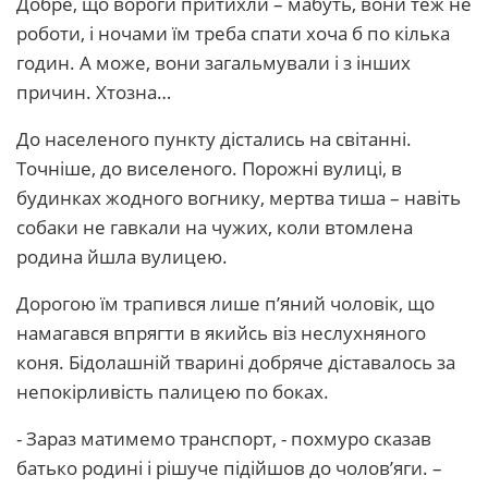
Добре, що вороги притихли – мабуть, вони теж не
роботи, і ночами їм треба спати хоча б по кілька
годин. А може, вони загальмували і з інших
причин. Хтозна…
До населеного пункту дістались на світанні.
Точніше, до виселеного. Порожні вулиці, в
будинках жодного вогнику, мертва тиша – навіть
собаки не гавкали на чужих, коли втомлена
родина йшла вулицею.
Дорогою їм трапився лише п’яний чоловік, що
намагався впрягти в якийсь віз неслухняного
коня. Бідолашній тварині добряче діставалось за
непокірливість палицею по боках.
- Зараз матимемо транспорт, - похмуро сказав
батько родині і рішуче підійшов до чолов’яги. –