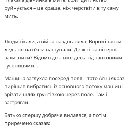
руйнується – це краще, ніж черствіти в ту саму
мить.
Люди тікали, а війна наздоганяла. Ворожі танки
ледь не на п’яти наступали. Де ж ті наші герої-
захисники? Відомо де – вже десь під танковими
гусеницями…
Машина заглухла посеред поля – тато Агнії якраз
вирішив вибратись із основного потоку машин і
зрізати шлях грунтівкою через поле. Там і
застрягли.
Батько спершу добряче вилаявся, а потім
приречено сказав: