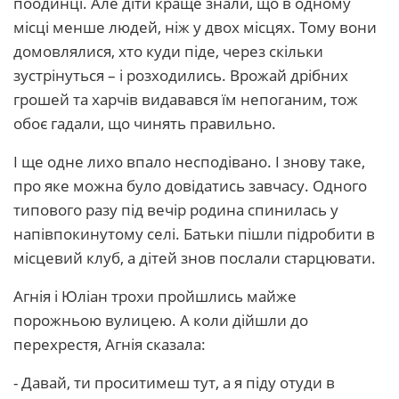
поодинці. Але діти краще знали, що в одному
місці менше людей, ніж у двох місцях. Тому вони
домовлялися, хто куди піде, через скільки
зустрінуться – і розходились. Врожай дрібних
грошей та харчів видавався їм непоганим, тож
обоє гадали, що чинять правильно.
І ще одне лихо впало несподівано. І знову таке,
про яке можна було довідатись завчасу. Одного
типового разу під вечір родина спинилась у
напівпокинутому селі. Батьки пішли підробити в
місцевий клуб, а дітей знов послали старцювати.
Агнія і Юліан трохи пройшлись майже
порожньою вулицею. А коли дійшли до
перехрестя, Агнія сказала:
- Давай, ти проситимеш тут, а я піду отуди в