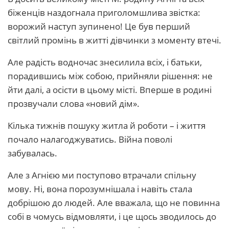
біженців наздогнала приголомшлива звістка:
ворожий наступ зупинено! Це був перший
світлий промінь в житті дівчинки з моменту втечі.
Але радість водночас знесилила всіх, і батьки,
порадившись між собою, прийняли рішення: не
йти далі, а осісти в цьому місті. Вперше в родині
прозвучали слова «новий дім».
Кілька тижнів пошуку житла й роботи – і життя
почало налагоджуватись. Війна поволі
забувалась.
Але з Агнією ми поступово втрачали спільну
мову. Ні, вона порозумнішала і навіть стала
добрішою до людей. Але вважала, що не повинна
собі в чомусь відмовляти, і це щось зводилось до