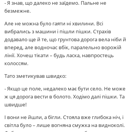
- Я знав, що далеко не заїдемо. Пальне не
безмежне.
Але не можна було гаяти ні хвилини. Всі
вибрались з машини і пішли пішки. Страхів
додавало ще й те, що грунтова дорога вела ніби й
вперед, але водночас вбік, паралельно ворожій
лінії. Хочеш тікати – будь ласка, навпростець
колоссям.
Тато зметикував швидко:
- Якщо це поле, недалеко має бути село. Не може
ж ця дорога вести в болото. Ходімо далі пішки. Та
швидше!
І вони не йшли, а бігли. Стояла вже глибока ніч, і
світла було – лише вогняна смужка на видноколі.