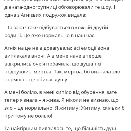
дівчата-одногрупниці обговорювали те шоу. І
одна з Агнієвих подружок видала:
- Та зараз таке відбувається в кожній другій
родині. Це вже нормально в наш час.
Агнія на це не відреагувала: всі емоції вона
виплакала вночі. А в мене наче вперше
відкрились очі: я побачила, що душа тієї
подружки… мертва. Так, мертва, бо визнала зло
нормою – це вбиває душу.
А мені боліло, в мені кипіло від обурення, зате
тепер я знала – я жива. Я ніколи не визнаю, що
зло – це нормально! Я житиму! Житиму, скільки б
при тому не боліло!
Та найгіршим виявилось те, що більшість душ