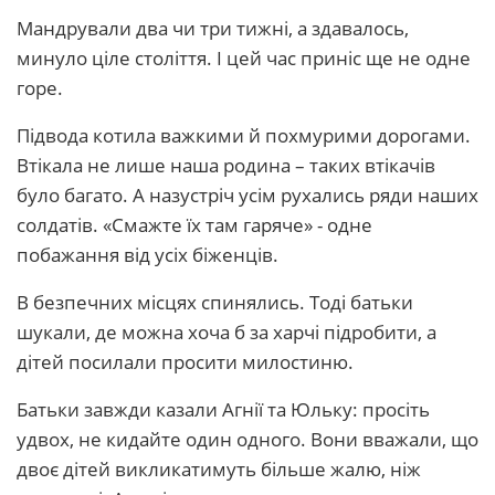
Мандрували два чи три тижні, а здавалось,
минуло ціле століття. І цей час приніс ще не одне
горе.
Підвода котила важкими й похмурими дорогами.
Втікала не лише наша родина – таких втікачів
було багато. А назустріч усім рухались ряди наших
солдатів. «Смажте їх там гаряче» - одне
побажання від усіх біженців.
В безпечних місцях спинялись. Тоді батьки
шукали, де можна хоча б за харчі підробити, а
дітей посилали просити милостиню.
Батьки завжди казали Агнії та Юльку: просіть
удвох, не кидайте один одного. Вони вважали, що
двоє дітей викликатимуть більше жалю, ніж