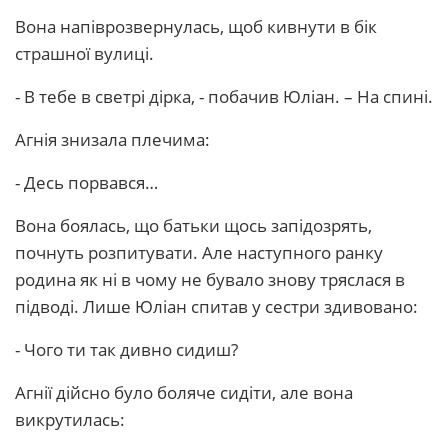
Вона напіврозвернулась, щоб кивнути в бік
страшної вулиці.
- В тебе в светрі дірка, - побачив Юліан. – На спині.
Агнія знизала плечима:
- Десь порвався…
Вона боялась, що батьки щось запідозрять,
почнуть розпитувати. Але наступного ранку
родина як ні в чому не бувало знову тряслася в
підводі. Лише Юліан спитав у сестри здивовано:
- Чого ти так дивно сидиш?
Агнії дійсно було боляче сидіти, але вона
викрутилась: