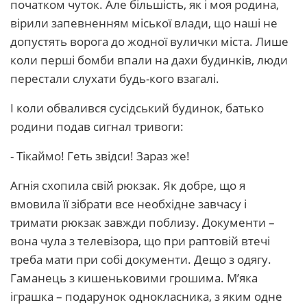
початком чуток. Але більшість, як і моя родина,
вірили запевненням міської влади, що наші не
допустять ворога до жодної вулички міста. Лише
коли перші бомби впали на дахи будинків, люди
перестали слухати будь-кого взагалі.
І коли обвалився сусідський будинок, батько
родини подав сигнал тривоги:
- Тікаймо! Геть звідси! Зараз же!
Агнія схопила свій рюкзак. Як добре, що я
вмовила її зібрати все необхідне завчасу і
тримати рюкзак завжди поблизу. Документи –
вона чула з телевізора, що при раптовій втечі
треба мати при собі документи. Дещо з одягу.
Гаманець з кишеньковими грошима. М’яка
іграшка – подарунок однокласника, з яким одне