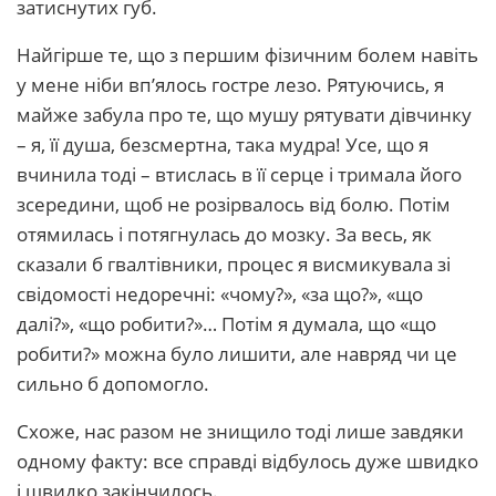
затиснутих губ.
Найгірше те, що з першим фізичним болем навіть
у мене ніби вп’ялось гостре лезо. Рятуючись, я
майже забула про те, що мушу рятувати дівчинку
– я, її душа, безсмертна, така мудра! Усе, що я
вчинила тоді – втислась в її серце і тримала його
зсередини, щоб не розірвалось від болю. Потім
отямилась і потягнулась до мозку. За весь, як
сказали б гвалтівники, процес я висмикувала зі
свідомості недоречні: «чому?», «за що?», «що
далі?», «що робити?»… Потім я думала, що «що
робити?» можна було лишити, але навряд чи це
сильно б допомогло.
Схоже, нас разом не знищило тоді лише завдяки
одному факту: все справді відбулось дуже швидко
і швидко закінчилось.