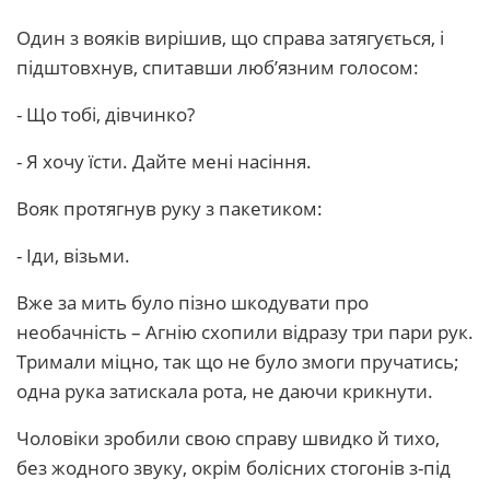
Один з вояків вирішив, що справа затягується, і
підштовхнув, спитавши люб’язним голосом:
- Що тобі, дівчинко?
- Я хочу їсти. Дайте мені насіння.
Вояк протягнув руку з пакетиком:
- Іди, візьми.
Вже за мить було пізно шкодувати про
необачність – Агнію схопили відразу три пари рук.
Тримали міцно, так що не було змоги пручатись;
одна рука затискала рота, не даючи крикнути.
Чоловіки зробили свою справу швидко й тихо,
без жодного звуку, окрім болісних стогонів з-під