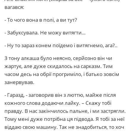
вагався:
- То чого вона в полі, а ви тут?
- Забуксувала. Не можу витягти…
- Ну то зараз конем поїдемо і витягнемо, ага?..
З тону алкаша було неясно, серйозно він чи
жартує, але дуже скидалось на сарказм. Тим
часом десь на обрії прогриміло, і батько зовсім
занервував.
- Гаразд, - заговорив він з люттю, майже після
кожного слова додаючи лайку. – Скажу тобі
правду. В нас закінчилось пальне, і ми застрягли.
Тому мені дуже потрібна ця підвода. Я тобі за неї
віддаю свою машину. Так не знадобиться, то хоч