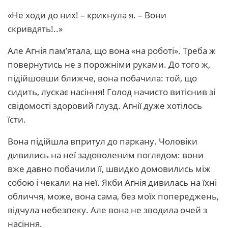
«Не ходи до них! – крикнула я. – Вони
скривдять!..»
Але Агнія пам’ятала, що вона «на роботі». Треба ж
повернутись не з порожніми руками. До того ж,
підійшовши ближче, вона побачила: той, що
сидить, лускає насіння! Голод начисто витіснив зі
свідомості здоровий глузд. Агнії дуже хотілось
їсти.
Вона підійшла впритул до паркану. Чоловіки
дивились на неї задоволеним поглядом: вони
вже давно побачили її, швидко домовились між
собою і чекали на неї. Якби Агнія дивилась на їхні
обличчя, може, вона сама, без моїх попереджень,
відчула небезпеку. Але вона не зводила очей з
насіння.