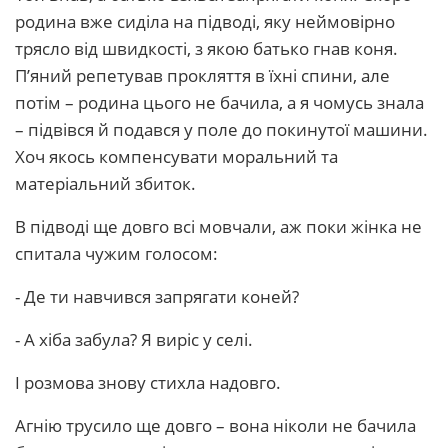
родина вже сиділа на підводі, яку неймовірно
трясло від швидкості, з якою батько гнав коня.
П’яний репетував прокляття в їхні спини, але
потім – родина цього не бачила, а я чомусь знала
– підвівся й подався у поле до покинутої машини.
Хоч якось компенсувати моральний та
матеріальний збиток.
В підводі ще довго всі мовчали, аж поки жінка не
спитала чужим голосом:
- Де ти навчився запрягати коней?
- А хіба забула? Я виріс у селі.
І розмова знову стихла надовго.
Агнію трусило ще довго – вона ніколи не бачила