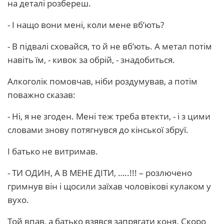
на деталі розбереш.
- І нащо вони мені, коли мене вб’ють?
- В підвалі сховайся, то й не вб’ють. А метал потім
навіть їм, - кивок за обрій, - знадобиться.
Алкоголік помовчав, ніби роздумував, а потім
поважно сказав:
- Ні, я не згоден. Мені теж треба втекти, - і з цими
словами знову потягнувся до кінської збруї.
І батько не витримав.
- ТИ ОДИН, А В МЕНЕ ДІТИ, …..!!! – розлючено
гримнув він і щосили заїхав чоловікові кулаком у
вухо.
Той впав, а батько взявся запрягати коня. Скоро