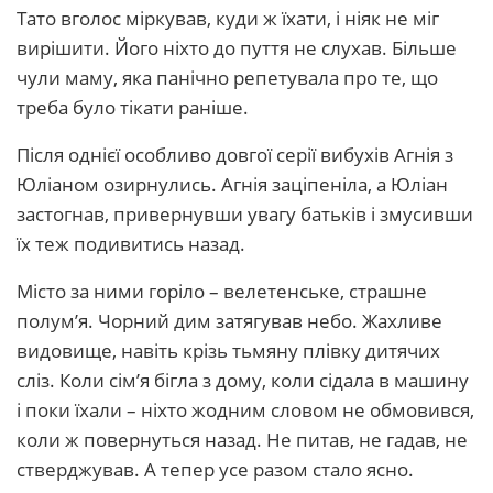
Тато вголос міркував, куди ж їхати, і ніяк не міг
вирішити. Його ніхто до пуття не слухав. Більше
чули маму, яка панічно репетувала про те, що
треба було тікати раніше.
Після однієї особливо довгої серії вибухів Агнія з
Юліаном озирнулись. Агнія заціпеніла, а Юліан
застогнав, привернувши увагу батьків і змусивши
їх теж подивитись назад.
Місто за ними горіло – велетенське, страшне
полум’я. Чорний дим затягував небо. Жахливе
видовище, навіть крізь тьмяну плівку дитячих
сліз. Коли сім’я бігла з дому, коли сідала в машину
і поки їхали – ніхто жодним словом не обмовився,
коли ж повернуться назад. Не питав, не гадав, не
стверджував. А тепер усе разом стало ясно.