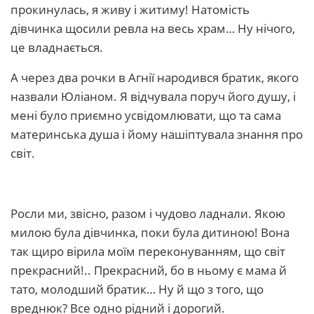
прокинулась, я живу і житиму! Натомість
дівчинка щосили ревла на весь храм… Ну нічого,
це владнається.
А через два рочки в Агнії народився братик, якого
назвали Юліаном. Я відчувала поруч його душу, і
мені було приємно усвідомлювати, що та сама
материнська душа і йому нашіптувала знання про
світ.
Росли ми, звісно, разом і чудово ладнали. Якою
милою була дівчинка, поки була дитиною! Вона
так щиро вірила моїм переконуванням, що світ
прекрасний!.. Прекрасний, бо в ньому є мама й
тато, молодший братик… Ну й що з того, що
вреднюк? Все одно рідний і дорогий.