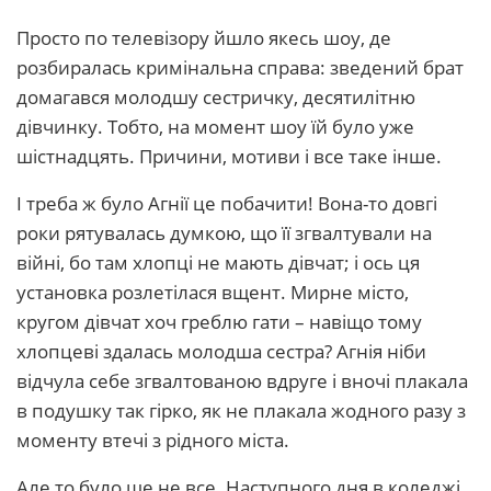
Просто по телевізору йшло якесь шоу, де
розбиралась кримінальна справа: зведений брат
домагався молодшу сестричку, десятилітню
дівчинку. Тобто, на момент шоу їй було уже
шістнадцять. Причини, мотиви і все таке інше.
І треба ж було Агнії це побачити! Вона-то довгі
роки рятувалась думкою, що її згвалтували на
війні, бо там хлопці не мають дівчат; і ось ця
установка розлетілася вщент. Мирне місто,
кругом дівчат хоч греблю гати – навіщо тому
хлопцеві здалась молодша сестра? Агнія ніби
відчула себе згвалтованою вдруге і вночі плакала
в подушку так гірко, як не плакала жодного разу з
моменту втечі з рідного міста.
Але то було ще не все. Наступного дня в коледжі