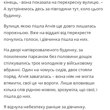
кінець, - вона показала на перехресну вулицю. –
А зустрінемось десь за півгодини тут, коло цього
будинку.
Вулиця, якою пішла Агнія ще довго лишалась
порожньою. Вже на віддалі від перехрестя
почулись голоси, і дівчинка пішла на них.
На дворі напіврозваленого будинку, за
похиленим парканом без половини дощок
спілкувались троє молодиків у військовому
вбранні. Один на чомусь сидів, двоє стояли
поряд. Агнія завагалась – вона ніяк не могла
втямити, свої це чи вороги. Лише вловивши
кілька слів рідною мовою, зрозуміла, що свої, і
пішла до них.
Я відчула небезпеку раніше за дівчинку.