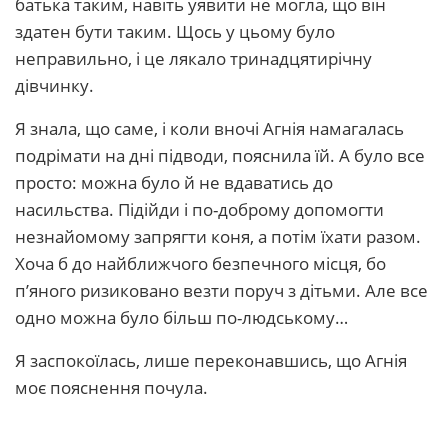
батька таким, навіть уявити не могла, що він
здатен бути таким. Щось у цьому було
неправильно, і це лякало тринадцятирічну
дівчинку.
Я знала, що саме, і коли вночі Агнія намагалась
подрімати на дні підводи, пояснила їй. А було все
просто: можна було й не вдаватись до
насильства. Підійди і по-доброму допомогти
незнайомому запрягти коня, а потім їхати разом.
Хоча б до найближчого безпечного місця, бо
п’яного ризиковано везти поруч з дітьми. Але все
одно можна було більш по-людському…
Я заспокоїлась, лише переконавшись, що Агнія
моє пояснення почула.