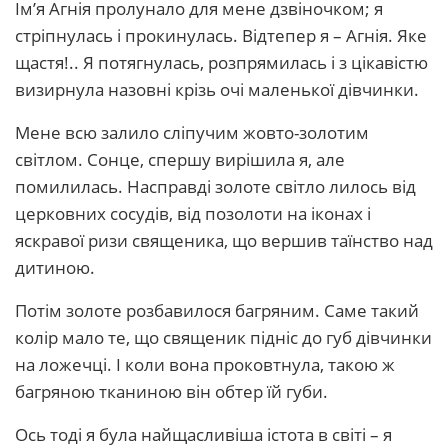
Ім’я Агнія пролунало для мене дзвіночком; я
стріпнулась і прокинулась. Відтепер я – Агнія. Яке
щастя!.. Я потягнулась, розпрямилась і з цікавістю
визирнула назовні крізь очі маленької дівчинки.
Мене всю залило сліпучим жовто-золотим
світлом. Сонце, спершу вирішила я, але
помилилась. Насправді золоте світло лилось від
церковних сосудів, від позолоти на іконах і
яскравої ризи священика, що вершив таїнство над
дитиною.
Потім золоте розбавилося багряним. Саме такий
колір мало те, що священик підніс до губ дівчинки
на ложечці. І коли вона проковтнула, такою ж
багряною тканиною він обтер їй губи.
Ось тоді я була найщасливіша істота в світі – я