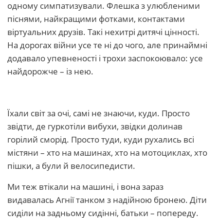
одному симпатизували. Флешка з улюбленими
піснями, найкращими фотками, контактами
віртуальних друзів. Такі нехитрі дитячі цінності.
На дорогах війни усе те ні до чого, але принаймні
додавало упевненості і трохи заспокоювало: усе
найдорожче – із нею.
Їхали світ за очі, самі не знаючи, куди. Просто
звідти, де гуркотіли вибухи, звідки долинав
горілий сморід. Просто туди, куди рухались всі
містяни – хто на машинах, хто на мотоциклах, хто
пішки, а були й велосипедисти.
Ми теж втікали на машині, і вона зараз
видавалась Агнії танком з надійною бронею. Діти
сиділи на задньому сидінні, батьки – попереду.