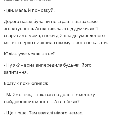
- Іди, мала, й помовкуй.
Дорога назад була чи не страшніша за саме
згвалтування. Агнія тряслася від думки, як її
сваритиме мама, і поки дійшла до умовленого
місця, твердо вирішила нікому нічого не казати.
Юліан уже чекав на неї.
- Ну як? – вона випередила будь-які його
запитання.
Братик похнюпився:
- Майже ніяк, - показав на долоні жменьку
найдрібніших монет. – А в тебе як?
- Ще гірше. Там взагалі нікого немає.