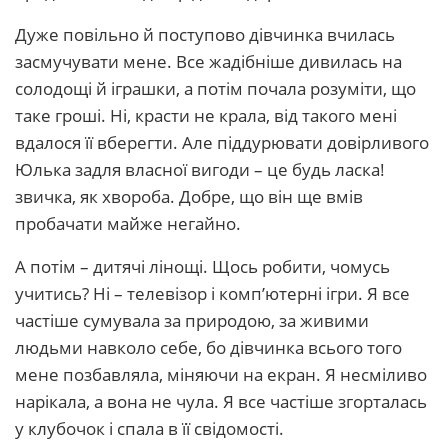
Дуже повільно й поступово дівчинка вчилась
засмучувати мене. Все жадібніше дивилась на
солодощі й іграшки, а потім почала розуміти, що
таке гроші. Ні, красти не крала, від такого мені
вдалося її вберегти. Але піддурювати довірливого
Юлька задля власної вигоди – це будь ласка!
звичка, як хвороба. Добре, що він ще вмів
пробачати майже негайно.
А потім – дитячі лінощі. Щось робити, чомусь
учитись? Ні – телевізор і комп’ютерні ігри. Я все
частіше сумувала за природою, за живими
людьми навколо себе, бо дівчинка всього того
мене позбавляла, міняючи на екран. Я несміливо
нарікала, а вона не чула. Я все частіше згорталась
у клубочок і спала в її свідомості.