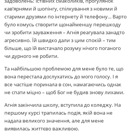
задоволень: їстівних смаколиків, прогулянок
кав’ярнями й шопінгу, спілкування з новими й
старими друзями по інтернету й телефону… Варто
було комусь створити щонайменшу перешкоду
чи зробити зауваження – Агнія реагувала занадто
агресивно. Їй швидко дали з цим спокій – тим
більше, що їй вистачало розуму нічого поганого
чи дурного не робити.
Та найбільшою проблемою для мене було те, що
вона перестала дослухатись до мого голосу. І я
все частіше поринала в сон, намагаючись однак
не спати міцно – щоб Бог не будив знову лихами.
Агнія закінчила школу, вступила до коледжу. На
першому курсі трапилась подія, якій вона не
надала великого значення, але для мене
виявилась життєво важливою.