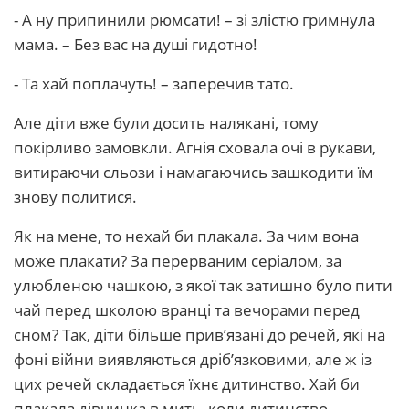
- А ну припинили рюмсати! – зі злістю гримнула
мама. – Без вас на душі гидотно!
- Та хай поплачуть! – заперечив тато.
Але діти вже були досить налякані, тому
покірливо замовкли. Агнія сховала очі в рукави,
витираючи сльози і намагаючись зашкодити їм
знову политися.
Як на мене, то нехай би плакала. За чим вона
може плакати? За перерваним серіалом, за
улюбленою чашкою, з якої так затишно було пити
чай перед школою вранці та вечорами перед
сном? Так, діти більше прив’язані до речей, які на
фоні війни виявляються дріб’язковими, але ж із
цих речей складається їхнє дитинство. Хай би
плакала дівчинка в мить, коли дитинство