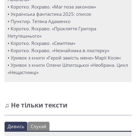
•
Коротко. Яскраво. «Маг поза законом»
•
Українська фантастика 2025: список
•
Пунктир. Тетяна Адаменко
•
Коротко. Яскраво. «Прокляття Григора
Нетутешнього»
•
Коротко. Яскраво. «Семптем»
•
Коротко. Яскраво. «Незнайомка в люстерку»
•
Уривок з книги «Герой замість мене» Марії Косян
•
Уривок з книги Олени Шпигоцької «Необрана. Цикл
«Нещастимці»
♫ Не тільки тексти
Дивись
Слухай