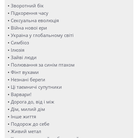
•
Зворотний бік
•
Підкорення часу
•
Сексуальна еволюція
•
Війна нової ери
•
Україна у глобальному світі
•
Симбіоз
•
Ілюзія
•
Зайві люди
•
Полювання за синім птахом
•
Фінт вухами
•
Незнані береги
•
Ці таємничі супутники
•
Варвари!
•
Дорога до, від і між
•
Дім, милий дім
•
Інше життя
•
Подорож до себе
•
Живий метал