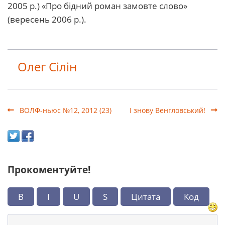
2005 р.) «Про бідний роман замовте слово»
(вересень 2006 р.).
Олег Сілін
ВОЛФ-ньюс №12, 2012 (23)
І знову Венгловський!
Прокоментуйте!
B
I
U
S
Цитата
Код