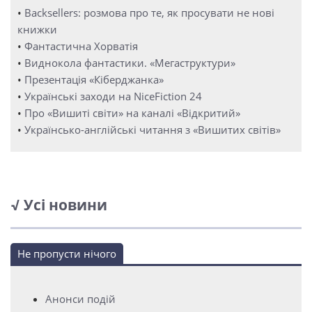
•
Backsellers: розмова про те, як просувати не нові
книжки
•
Фантастична Хорватія
•
Виднокола фантастики. «Мегаструктури»
•
Презентація «Кіберджанка»
•
Українські заходи на NiceFiction 24
•
Про «Вишиті світи» на каналі «Відкритий»
•
Українсько-англійські читання з «Вишитих світів»
√ Усі новини
Не пропусти нічого
Анонси подій