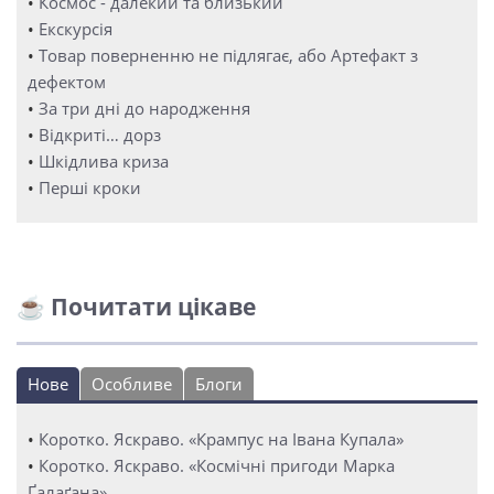
•
Космос - далекий та близький
•
Екскурсія
•
Товар поверненню не підлягає, або Артефакт з
дефектом
•
За три дні до народження
•
Відкриті… дорз
•
Шкідлива криза
•
Перші кроки
☕ Почитати цікаве
Нове
Особливе
Блоги
•
Коротко. Яскраво. «Крампус на Івана Купала»
•
Коротко. Яскраво. «Космічні пригоди Марка
Ґалаґана»