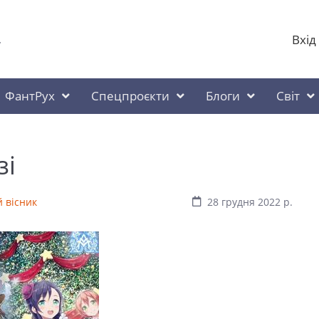
Вхід
у
ФантРух
Спецпроєкти
Блоги
Світ
зі
 вісник
28 грудня 2022 р.