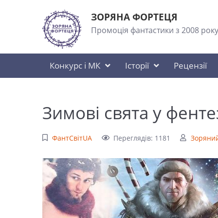
ЗОРЯНА ФОРТЕЦЯ
Промоція фантастики з 2008 рок
Конкурс і МК
Історії
Рецензії
Зимові свята у фенте
ФантСвітUA
Переглядів: 1181
Зоряний