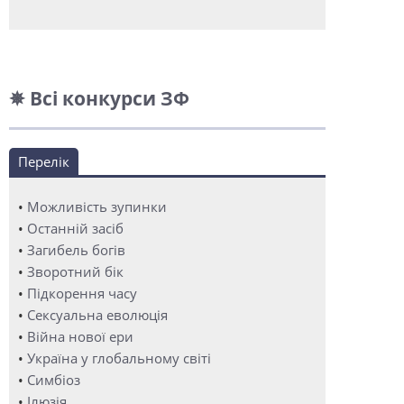
✵ Всі конкурси ЗФ
Перелік
•
Можливість зупинки
•
Останній засіб
•
Загибель богів
•
Зворотний бік
•
Підкорення часу
•
Сексуальна еволюція
•
Війна нової ери
•
Україна у глобальному світі
•
Симбіоз
•
Ілюзія