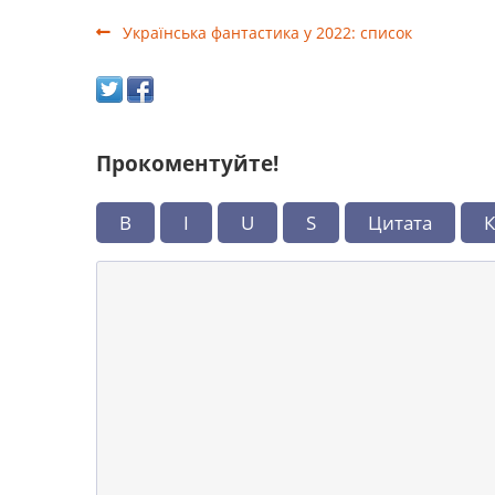
Українська фантастика у 2022: список
Прокоментуйте!
B
I
U
S
Цитата
К