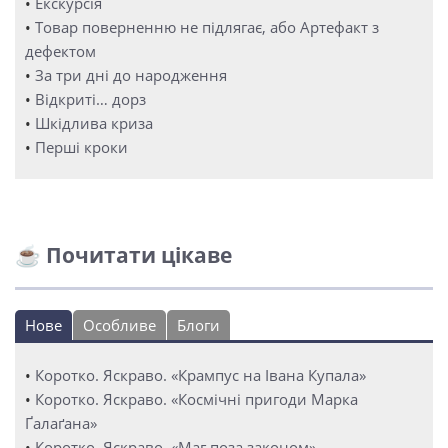
•
Екскурсія
•
Товар поверненню не підлягає, або Артефакт з
дефектом
•
За три дні до народження
•
Відкриті… дорз
•
Шкідлива криза
•
Перші кроки
☕ Почитати цікаве
Нове
Особливе
Блоги
•
Коротко. Яскраво. «Крампус на Івана Купала»
•
Коротко. Яскраво. «Космічні пригоди Марка
Ґалаґана»
•
Коротко. Яскраво. «Маг поза законом»