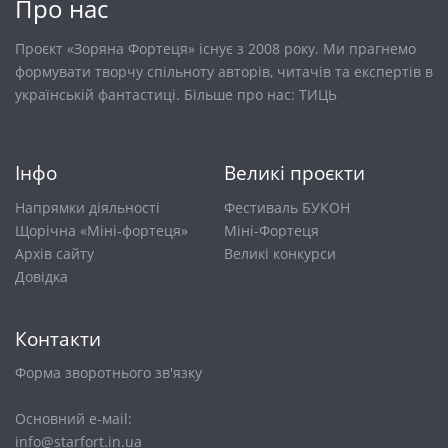
Про нас
Проєкт «Зоряна Фортеця» існує з 2008 року. Ми прагнемо
формувати творчу спільноту авторів, читачів та експертів в
українській фантастиці. Більше про нас:
ТИЦЬ
Інфо
Великі проєкти
Напрямки діяльності
Фестиваль БУКОН
Щорічна «Міні-фортеця»
Міні-Фортеця
Архів сайту
Великі конкурси
Довiдка
Контакти
Форма зворотнього зв'язку
Основний е-маіl:
info@starfort.in.ua