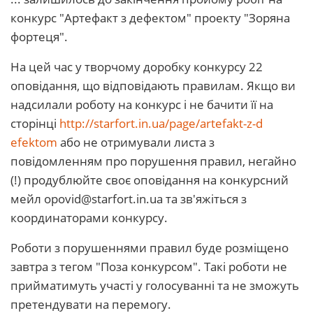
конкурс "Артефакт з дефектом" проекту "Зоряна
фортеця".
На цей час у творчому доробку конкурсу 22
оповідання, що відповідають правилам. Якщо ви
надсилали роботу на конкурс і не бачити її на
сторінці
http://starfort.in.ua/page/artefakt-z-d
efektom
або не отримували листа з
повідомленням про порушення правил, негайно
(!) продублюйте своє оповідання на конкурсний
мейл
opovid@starfort.in.ua
та зв'яжіться з
координаторами конкурсу.
Роботи з порушеннями правил буде розміщено
завтра з тегом "Поза конкурсом". Такі роботи не
прийматимуть участі у голосуванні та не зможуть
претендувати на перемогу.