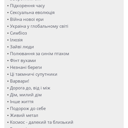
•
Підкорення часу
•
Сексуальна еволюція
•
Війна нової ери
•
Україна у глобальному світі
•
Симбіоз
•
Ілюзія
•
Зайві люди
•
Полювання за синім птахом
•
Фінт вухами
•
Незнані береги
•
Ці таємничі супутники
•
Варвари!
•
Дорога до, від і між
•
Дім, милий дім
•
Інше життя
•
Подорож до себе
•
Живий метал
•
Космос - далекий та близький