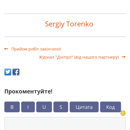
Sergiy Torenko
Прийом робіт закінчено!
Журнал "Дніпро" (від нашого партнеру)
Прокоментуйте!
B
I
U
S
Цитата
Код