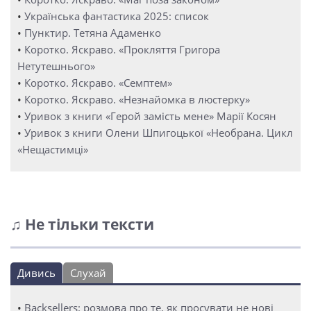
•
Українська фантастика 2025: список
•
Пунктир. Тетяна Адаменко
•
Коротко. Яскраво. «Прокляття Григора
Нетутешнього»
•
Коротко. Яскраво. «Семптем»
•
Коротко. Яскраво. «Незнайомка в люстерку»
•
Уривок з книги «Герой замість мене» Марії Косян
•
Уривок з книги Олени Шпигоцької «Необрана. Цикл
«Нещастимці»
♫ Не тільки тексти
Дивись
Слухай
•
Backsellers: розмова про те, як просувати не нові