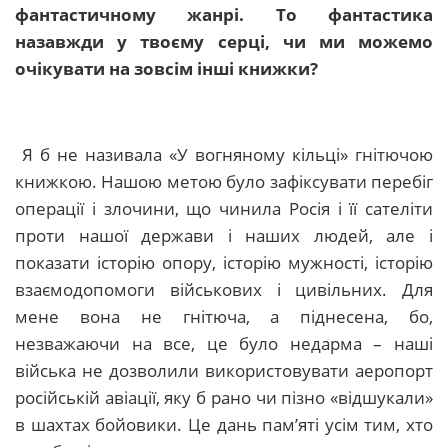
фантастичному жанрі. То фантастика
назавжди у твоєму серці, чи ми можемо
очікувати на зовсім інші книжки?
Я б не називала «У вогняному кільці» гнітючою
книжкою. Нашою метою було зафіксувати перебіг
операції і злочини, що чинила Росія і її сателіти
проти нашої держави і наших людей, але і
показати історію опору, історію мужності, історію
взаємодопомоги військових і цивільних. Для
мене вона не гнітюча, а піднесена, бо,
незважаючи на все, це було недарма – наші
війська не дозволили використовувати аеропорт
російській авіації, яку б рано чи пізно «відшукали»
в шахтах бойовики. Це дань пам’яті усім тим, хто