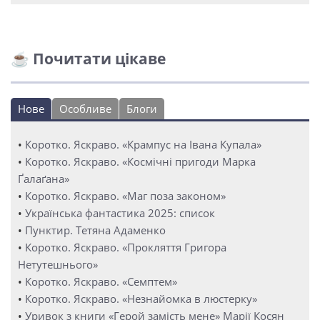
☕ Почитати цікаве
Нове
Особливе
Блоги
•
Коротко. Яскраво. «Крампус на Івана Купала»
•
Коротко. Яскраво. «Космічні пригоди Марка
Ґалаґана»
•
Коротко. Яскраво. «Маг поза законом»
•
Українська фантастика 2025: список
•
Пунктир. Тетяна Адаменко
•
Коротко. Яскраво. «Прокляття Григора
Нетутешнього»
•
Коротко. Яскраво. «Семптем»
•
Коротко. Яскраво. «Незнайомка в люстерку»
•
Уривок з книги «Герой замість мене» Марії Косян