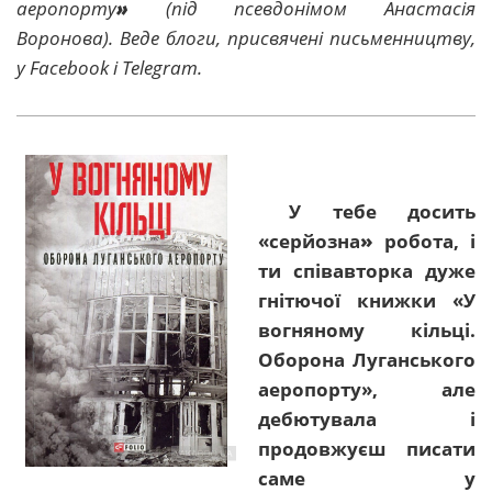
аеропорту
»
(під псевдонімом Анастасія
Воронова). Веде блоги, присвячені письменництву,
у Facebook і Telegram.
У тебе досить
«серйозна
»
робота, і
ти співавторка дуже
гнітючої книжки «У
вогняному кільці.
Оборона Луганського
аеропорту», але
дебютувала і
продовжуєш писати
саме у