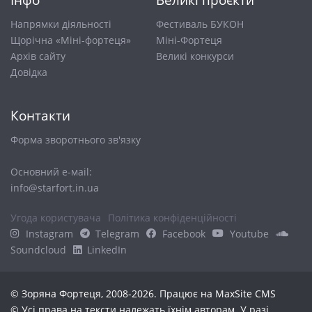
Напрямки діяльності
Фестиваль БУКОН
Щорічна «Міні-фортеця»
Міні-Фортеця
Архів сайту
Великі конкурси
Довiдка
Контакти
Форма зворотнього зв'язку
Основний е-маіl:
info@starfort.in.ua
Угода користувача
Політика конфіденційності
Instagram
Telegram
Facebook
Youtube
Soundcloud
LinkedIn
© Зоряна Фортеця, 2008-2026. Працює на
MaxSite CMS
© Усі права на тексти належать їхнім авторам. У разі