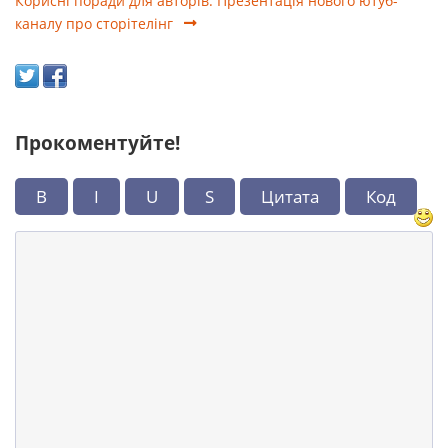
Корисні поради для авторів. Презентація нового ютуб-
каналу про сторітелінг
Прокоментуйте!
B
I
U
S
Цитата
Код