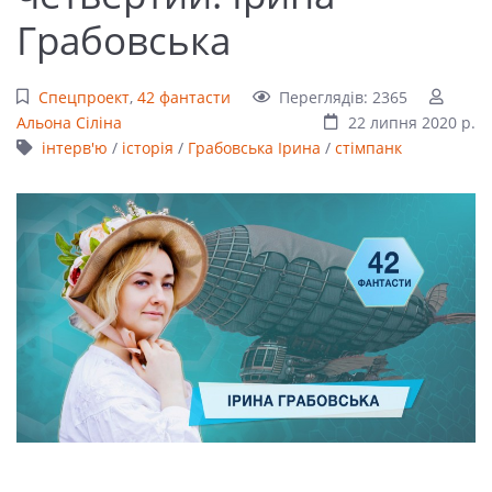
Грабовська
Спецпроект
,
42 фантасти
Переглядів: 2365
Альона Сіліна
22 липня 2020 р.
інтерв'ю
/
історія
/
Грабовська Ірина
/
стімпанк