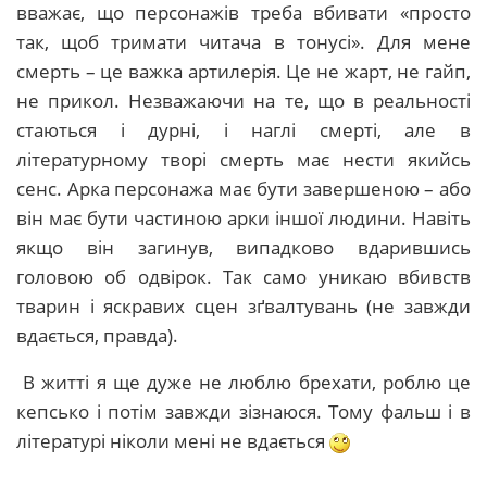
вважає, що персонажів треба вбивати «просто
так, щоб тримати читача в тонусі». Для мене
смерть – це важка артилерія. Це не жарт, не гайп,
не прикол. Незважаючи на те, що в реальності
стаються і дурні, і наглі смерті, але в
літературному творі смерть має нести якийсь
сенс. Арка персонажа має бути завершеною – або
він має бути частиною арки іншої людини. Навіть
якщо він загинув, випадково вдарившись
головою об одвірок. Так само уникаю вбивств
тварин і яскравих сцен зґвалтувань (не завжди
вдається, правда).
В житті я ще дуже не люблю брехати, роблю це
кепсько і потім завжди зізнаюся. Тому фальш і в
літературі ніколи мені не вдається