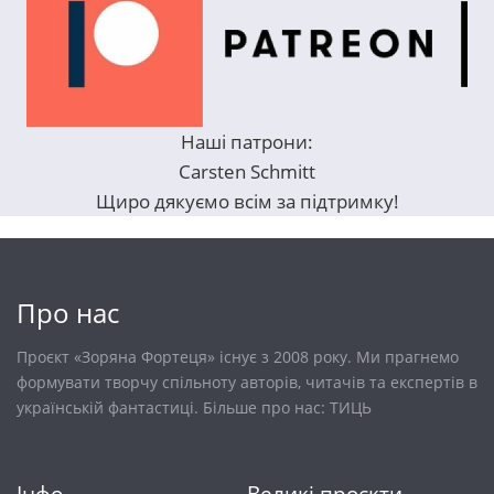
Наші патрони:
Carsten Schmitt
Щиро дякуємо всім за підтримку!
Про нас
Проєкт «Зоряна Фортеця» існує з 2008 року. Ми прагнемо
формувати творчу спільноту авторів, читачів та експертів в
українській фантастиці. Більше про нас:
ТИЦЬ
Інфо
Великі проєкти