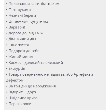
•
Полювання за синім птахом
•
Фінт вухами
•
Незнані береги
•
Ці таємничі супутники
•
Варвари!
•
Дорога до, від і між
•
Дім, милий дім
•
Інше життя
•
Подорож до себе
•
Живий метал
•
Космос - далекий та близький
•
Екскурсія
•
Товар поверненню не підлягає, або Артефакт з
дефектом
•
За три дні до народження
•
Відкриті… дорз
•
Шкідлива криза
•
Перші кроки