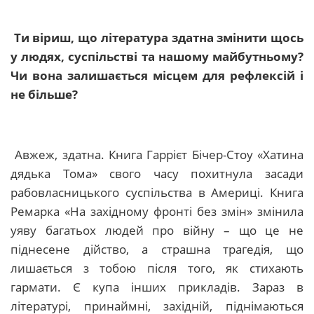
Ти віриш, що література здатна змінити щось
у людях, суспільстві та нашому майбутньому?
Чи вона залишається місцем для рефлексій і
не більше?
Авжеж, здатна. Книга Гаррієт Бічер-Стоу «Хатина
дядька Тома» свого часу похитнула засади
рабовласницького суспільства в Америці. Книга
Ремарка «На західному фронті без змін» змінила
уяву багатьох людей про війну – що це не
піднесене дійство, а страшна трагедія, що
лишається з тобою після того, як стихають
гармати. Є купа інших прикладів. Зараз в
літературі, принаймні, західній, піднімаються