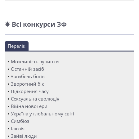
✵ Всі конкурси ЗФ
Перелік
•
Можливість зупинки
•
Останній засіб
•
Загибель богів
•
Зворотний бік
•
Підкорення часу
•
Сексуальна еволюція
•
Війна нової ери
•
Україна у глобальному світі
•
Симбіоз
•
Ілюзія
•
Зайві люди