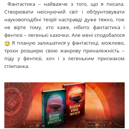
Фантастика – найважче з того, що я писала.
Створювати неіснуючий світ і обґрунтовувати
науковоподібні теорії насправді дуже тяжко, тож
не вірте тому, хто каже, нібито фантастика і
фентезі – легенькі казочки. Але мені сподобалося
Я планую залишатися у фантастиці, можливо,
трохи розширю свою жанрову приналежність –
піду у фентезі, хоч і з легеньким присмаком
стімпанка.