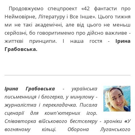
Продовжуємо спецпроект «42 фантасти про
Неймовірне, Літературу і Все Інше». Цього тижня
ми не такі академічні, але від цього не меньш
серйозні, бо говоритимемо про дійсно важливе -
життєві принципи. І наша гостя -
Ірина
Грабовська.
Ірина Грабовська
- українська
письменниця і блогерка, у минулому -
журналістка і перекладачка. Писала
сценарії для комп'ютерних ігор.
Співавторка військового бестселеру - хроніки
«
У
вогняному кільці. Оборона Луганського