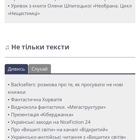
•
Уривок з книги Олени Шпигоцької «Необрана. Цикл
«Нещастимці»
♫ Не тільки тексти
Дивись
Слухай
•
Backsellers: розмова про те, як просувати не нові
книжки
•
Фантастична Хорватія
•
Виднокола фантастики. «Мегаструктури»
•
Презентація «Кіберджанка»
•
Українські заходи на NiceFiction 24
•
Про «Вишиті світи» на каналі «Відкритий»
•
Українсько-англійські читання з «Вишитих світів»