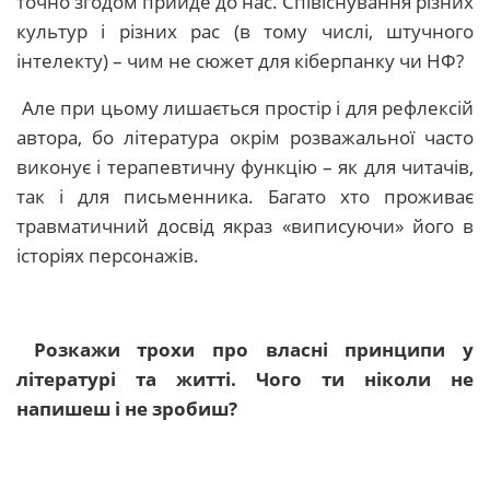
точно згодом прийде до нас. Співіснування різних
культур і різних рас (в тому числі, штучного
інтелекту) – чим не сюжет для кіберпанку чи НФ?
Але при цьому лишається простір і для рефлексій
автора, бо література окрім розважальної часто
виконує і терапевтичну функцію – як для читачів,
так і для письменника. Багато хто проживає
травматичний досвід якраз «виписуючи» його в
історіях персонажів.
Розкажи трохи про власні принципи у
літературі та житті. Чого ти ніколи не
напишеш і не зробиш?