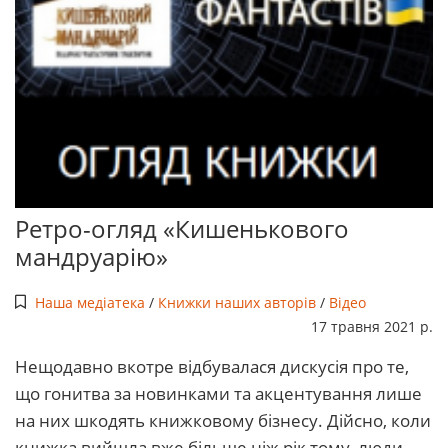
Ретро-огляд «Кишенькового
мандруарію»
Наша медіатека
/
Книжки наших авторів
/
Відео
17 травня 2021 р.
Нещодавно вкотре відбувалася дискусія про те,
що гонитва за новинками та акцентування лише
на них шкодять книжковому бізнесу. Дійсно, коли
книжка вийшла вже більше ніж рік тому, люди