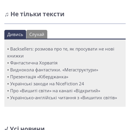
♫ Не тільки тексти
Дивись
Слухай
•
Backsellers: розмова про те, як просувати не нові
книжки
•
Фантастична Хорватія
•
Виднокола фантастики. «Мегаструктури»
•
Презентація «Кіберджанка»
•
Українські заходи на NiceFiction 24
•
Про «Вишиті світи» на каналі «Відкритий»
•
Українсько-англійські читання з «Вишитих світів»
√ Усі новини