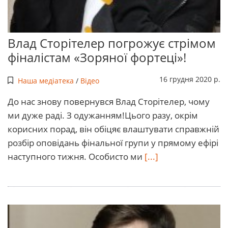
Влад Сторітелер погрожує стрімом
фіналістам «Зоряної фортеці»!
16 грудня 2020 р.
Наша медіатека
/
Відео
До нас знову повернувся Влад Сторітелер, чому
ми дуже раді. З одужанням!Цього разу, окрім
корисних порад, він обіцяє влаштувати справжній
розбір оповідань фінальної групи у прямому ефірі
наступного тижня. Особисто ми
[...]