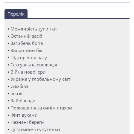
Перелік
•
Можливість зупинки
•
Останній засіб
•
Загибель богів
•
Зворотний бік
•
Підкорення часу
•
Сексуальна еволюція
•
Війна нової ери
•
Україна у глобальному світі
•
Симбіоз
•
Ілюзія
•
Зайві люди
•
Полювання за синім птахом
•
Фінт вухами
•
Незнані береги
•
Ці таємничі супутники