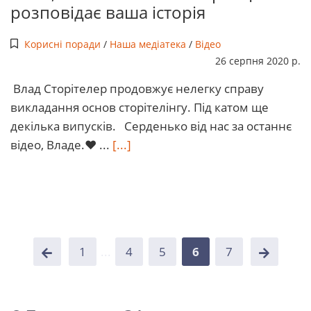
розповідає ваша історія
Корисні поради
/
Наша медіатека
/
Відео
26 серпня 2020 р.
Влад Сторітелер продовжує нелегку справу
викладання основ сторітелінгу. Під катом ще
декілька випусків. Серденько від нас за останнє
відео, Владе.♥ ...
[...]
1
...
4
5
6
7