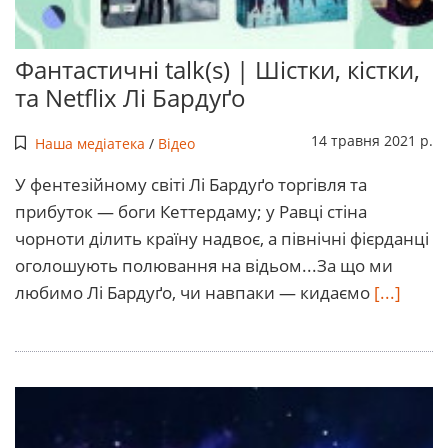
Фантастичні talk(s) | Шістки, кістки,
та Netflix Лі Бардуґо
14 травня 2021 р.
Наша медіатека
/
Відео
У фентезійному світі Лі Бардуґо торгівля та
прибуток — боги Кеттердаму; у Равці стіна
чорноти ділить країну надвоє, а північні фієрданці
оголошують полювання на відьом...За що ми
любимо Лі Бардуґо, чи навпаки — кидаємо
[...]