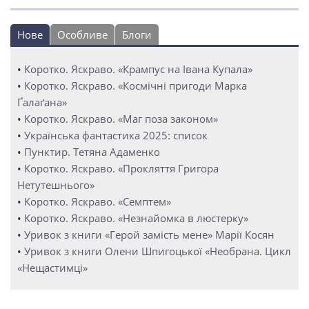
Нове
Особливе
Блоги
•
Коротко. Яскраво. «Крампус на Івана Купала»
•
Коротко. Яскраво. «Космічні пригоди Марка
Ґалаґана»
•
Коротко. Яскраво. «Маг поза законом»
•
Українська фантастика 2025: список
•
Пунктир. Тетяна Адаменко
•
Коротко. Яскраво. «Прокляття Григора
Нетутешнього»
•
Коротко. Яскраво. «Семптем»
•
Коротко. Яскраво. «Незнайомка в люстерку»
•
Уривок з книги «Герой замість мене» Марії Косян
•
Уривок з книги Олени Шпигоцької «Необрана. Цикл
«Нещастимці»