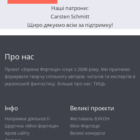
Наші патрони:
Carsten Schmitt
Щиро дякуємо всім за підтримку!
Про нас
Проєкт «Зоряна Фортеця» існує з 2008 року. Ми прагнемо
формувати творчу спільноту авторів, читачів та експертів в
українській фантастиці. Більше про нас:
ТИЦЬ
Інфо
Великі проєкти
Напрямки діяльності
Фестиваль БУКОН
Щорічна «Міні-фортеця»
Міні-Фортеця
Архів сайту
Великі конкурси