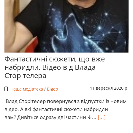
Фантастичні сюжети, що вже
набридли. Відео від Влада
Сторітелера
11 вересня 2020 р.
Наша медіатека
/
Відео
Влад Сторітелер повернувся з відпустки із новим
відео. А які фантастичні сюжети набридли
вам? Дивіться одразу дві частини ↓...
[...]