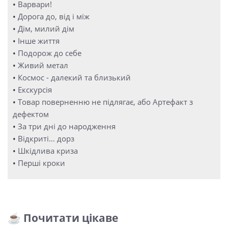
•
Варвари!
•
Дорога до, від і між
•
Дім, милий дім
•
Інше життя
•
Подорож до себе
•
Живий метал
•
Космос - далекий та близький
•
Екскурсія
•
Товар поверненню не підлягає, або Артефакт з
дефектом
•
За три дні до народження
•
Відкриті… дорз
•
Шкідлива криза
•
Перші кроки
☕ Почитати цікаве