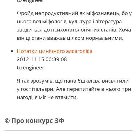
Фройд непродуктивний як міфознавець, бо у
нього вся міфологія, культура і література
зводиться до психопатологічних станів. Хоча
він ці стани вважав цілком нормальними.
Нотатки цинічного алкаголіка
2012-11-15 00:39:08
to engineer
Я так зрозумів, що пана Єшкілєва висвятили
у госпітальєри. Але перепитайте в нього при
нагоді, я міг не втямити.
© Про конкурс ЗФ