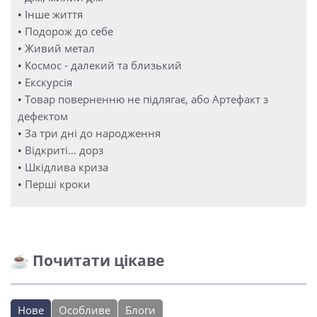
•
Інше життя
•
Подорож до себе
•
Живий метал
•
Космос - далекий та близький
•
Екскурсія
•
Товар поверненню не підлягає, або Артефакт з
дефектом
•
За три дні до народження
•
Відкриті… дорз
•
Шкідлива криза
•
Перші кроки
☕ Почитати цікаве
Нове
Особливе
Блоги