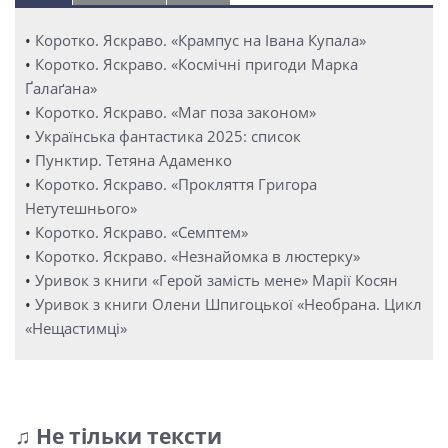
•
Коротко. Яскраво. «Крампус на Івана Купала»
•
Коротко. Яскраво. «Космічні пригоди Марка
Ґалаґана»
•
Коротко. Яскраво. «Маг поза законом»
•
Українська фантастика 2025: список
•
Пунктир. Тетяна Адаменко
•
Коротко. Яскраво. «Прокляття Григора
Нетутешнього»
•
Коротко. Яскраво. «Семптем»
•
Коротко. Яскраво. «Незнайомка в люстерку»
•
Уривок з книги «Герой замість мене» Марії Косян
•
Уривок з книги Олени Шпигоцької «Необрана. Цикл
«Нещастимці»
♫ Не тільки тексти