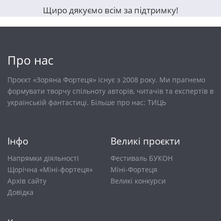
Щиро дякуємо всім за підтримку!
Про нас
Проєкт «Зоряна Фортеця» існує з 2008 року. Ми прагнемо
формувати творчу спільноту авторів, читачів та експертів в
українській фантастиці. Більше про нас:
ТИЦЬ
Інфо
Великі проєкти
Напрямки діяльності
Фестиваль БУКОН
Щорічна «Міні-фортеця»
Міні-Фортеця
Архів сайту
Великі конкурси
Довiдка