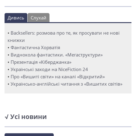
Дивись
Слухай
•
Backsellers: розмова про те, як просувати не нові
книжки
•
Фантастична Хорватія
•
Виднокола фантастики. «Мегаструктури»
•
Презентація «Кіберджанка»
•
Українські заходи на NiceFiction 24
•
Про «Вишиті світи» на каналі «Відкритий»
•
Українсько-англійські читання з «Вишитих світів»
√ Усі новини