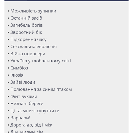
•
Можливість зупинки
•
Останній засіб
•
Загибель богів
•
Зворотний бік
•
Підкорення часу
•
Сексуальна еволюція
•
Війна нової ери
•
Україна у глобальному світі
•
Симбіоз
•
Ілюзія
•
Зайві люди
•
Полювання за синім птахом
•
Фінт вухами
•
Незнані береги
•
Ці таємничі супутники
•
Варвари!
•
Дорога до, від і між
•
Дім, милий дім