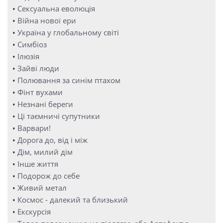
•
Сексуальна еволюція
•
Війна нової ери
•
Україна у глобальному світі
•
Симбіоз
•
Ілюзія
•
Зайві люди
•
Полювання за синім птахом
•
Фінт вухами
•
Незнані береги
•
Ці таємничі супутники
•
Варвари!
•
Дорога до, від і між
•
Дім, милий дім
•
Інше життя
•
Подорож до себе
•
Живий метал
•
Космос - далекий та близький
•
Екскурсія