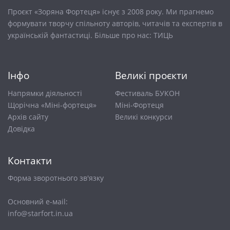
Проєкт «Зоряна Фортеця» існує з 2008 року. Ми прагнемо
формувати творчу спільноту авторів, читачів та експертів в
українській фантастиці. Більше про нас:
ТИЦЬ
Інфо
Великі проєкти
Напрямки діяльності
Фестиваль БУКОН
Щорічна «Міні-фортеця»
Міні-Фортеця
Архів сайту
Великі конкурси
Довiдка
Контакти
Форма зворотнього зв'язку
Основний е-маіl:
info@starfort.in.ua