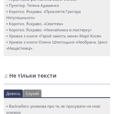
•
Пунктир. Тетяна Адаменко
•
Коротко. Яскраво. «Прокляття Григора
Нетутешнього»
•
Коротко. Яскраво. «Семптем»
•
Коротко. Яскраво. «Незнайомка в люстерку»
•
Уривок з книги «Герой замість мене» Марії Косян
•
Уривок з книги Олени Шпигоцької «Необрана. Цикл
«Нещастимці»
♫ Не тільки тексти
Дивись
Слухай
•
Backsellers: розмова про те, як просувати не нові
книжки