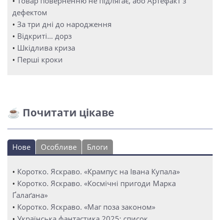
•
Товар поверненню не підлягає, або Артефакт з
дефектом
•
За три дні до народження
•
Відкриті… дорз
•
Шкідлива криза
•
Перші кроки
☕ Почитати цікаве
Нове
Особливе
Блоги
•
Коротко. Яскраво. «Крампус на Івана Купала»
•
Коротко. Яскраво. «Космічні пригоди Марка
Ґалаґана»
•
Коротко. Яскраво. «Маг поза законом»
•
Українська фантастика 2025: список