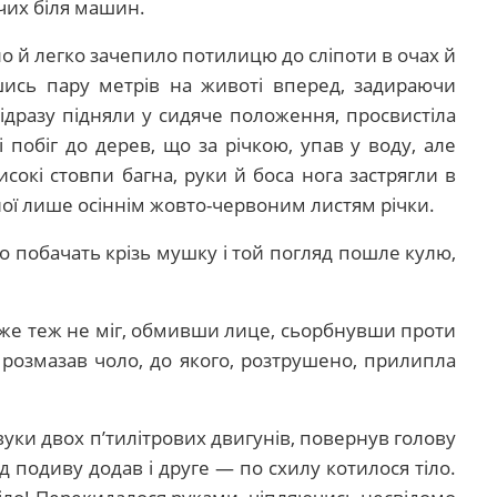
оячих біля машин.
 й легко зачепило потилицю до сліпоти в очах й
шись пару метрів на животі вперед, задираючи
ідразу підняли у сидяче положення, просвистіла
 побіг до дерев, що за річкою, упав у воду, але
исокі стовпи багна, руки й боса нога застрягли в
ної лише осіннім жовто-червоним листям річки.
 побачать крізь мушку і той погляд пошле кулю,
 вже теж не міг, обмивши лице, сьорбнувши проти
 розмазав чоло, до якого, розтрушено, прилипла
вуки двох п’тилітрових двигунів, повернув голову
ід подиву додав і друге — по схилу котилося тіло.