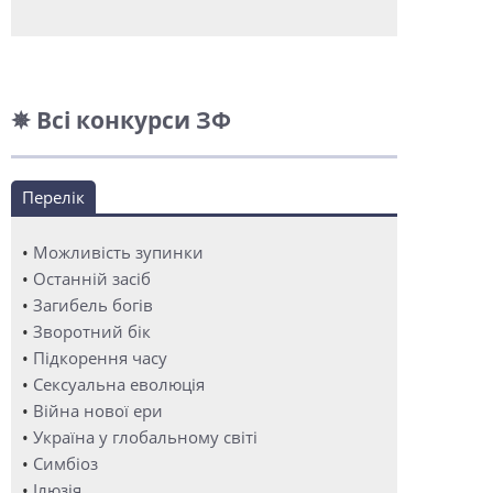
✵ Всі конкурси ЗФ
Перелік
•
Можливість зупинки
•
Останній засіб
•
Загибель богів
•
Зворотний бік
•
Підкорення часу
•
Сексуальна еволюція
•
Війна нової ери
•
Україна у глобальному світі
•
Симбіоз
•
Ілюзія