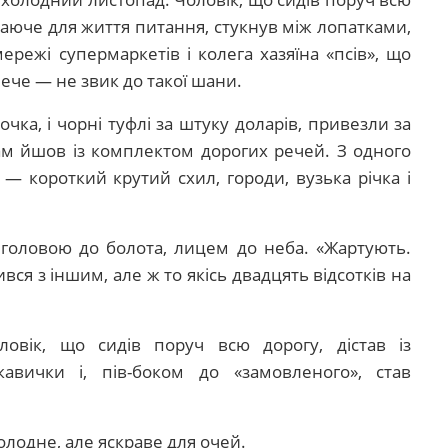
чаюче для життя питання, стукнув між лопатками,
режі супермаркетів і колега хазяїна «псів», що
ече — не звик до такої шани.
очка, і чорні туфлі за штуку доларів, привезли за
 сам йшов із комплектом дорогих речей. З одного
 — короткий крутий схил, городи, вузька річка і
 головою до болота, лицем до неба. «Жартують.
ся з іншим, але ж то якісь двадцять відсотків на
овік, що сидів поруч всю дорогу, дістав із
кавички і, пів-боком до «замовленого», став
холодне, але яскраве для очей.