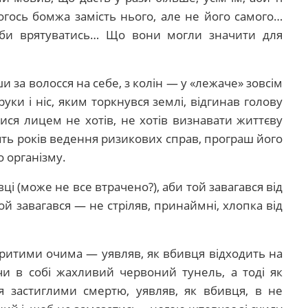
гось бомжа замість нього, але не його самого…
оби врятуватись… Що вони могли значити для
 за волосся на себе, з колін — у «лежаче» зовсім
уки і ніс, яким торкнувся землі, відгинав голову
ися лицем не хотів, не хотів визнавати життєву
ять років ведення ризикових справ, програш його
 організму.
 (може не все втрачено?), аби той завагався від
ой завагався — не стріляв, принаймні, хлопка від
критими очима — уявляв, як вбивця відходить на
чи в собі жахливий червоний тунель, а тоді як
ся застиглими смертю, уявляв, як вбивця, в не