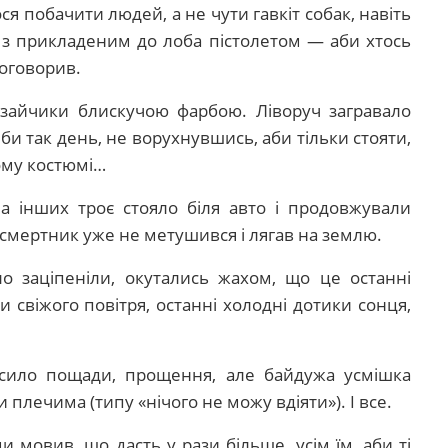
ся побачити людей, а не чути гавкіт собак, навіть
 і з прикладеним до лоба пістолетом — аби хтось
поговорив.
 зайчики блискучою фарбою. Ліворуч загравало
би так день, не ворухнувшись, аби тільки стояти,
огому костюмі…
а інших троє стояло біля авто і продовжували
б смертник уже не метушився і лягав на землю.
ло заціпеніли, окутались жахом, що це останні
 свіжого повітря, останні холодні дотики сонця,
осило пощади, прощення, але байдужа усмішка
плечима (типу «нічого не можу вдіяти»). І все.
мовив, що дасть у рази більше, усім їм, аби ті