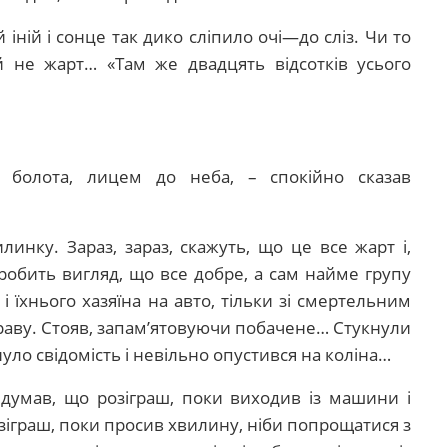
й іній і сонце так дико сліпило очі—до сліз. Чи то
 не жарт… «Там же двадцять відсотків усього
болота, лицем до неба, – спокійно сказав
нку. Зараз, зараз, скажуть, що це все жарт і,
зробить вигляд, що все добре, а сам найме групу
і їхнього хазяїна на авто, тільки зі смертельним
праву. Стояв, запам’ятовуючи побачене… Стукнули
уло свідомість і невільно опустився на коліна…
думав, що розіграш, поки виходив із машини і
іграш, поки просив хвилину, ніби попрощатися з