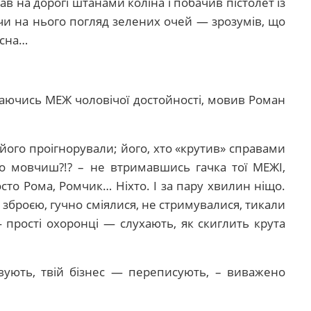
в на дорогі штанами коліна і побачив пістолет із
и на нього погляд зелених очей — зрозумів, що
исна…
маючись МЕЖ чоловічої достойності, мовив Роман
 його проігнорували; його, хто «крутив» справами
о мовчиш?!? – не втримавшись гачка тої МЕЖІ,
сто Рома, Ромчик… Ніхто. І за пару хвилин ніщо.
і зброєю, гучно сміялися, не стримувалися, тикали
 прості охоронці — слухають, як скиглить крута
овують, твій бізнес — переписують, – виважено