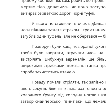
гіршому костюмі ніж сам, робить контроль
мертве тіло, дивлячись, як воно поступо
витирає серветкою дорогі чорні туфлі.
У нього не стріляли, в очах відбива
ноги підняли зажате страхом і тремтінням 
загубив один туфель, але не обертався — бі
Праворуч були хащі незібраної сухої 
треба було звертати, втрачати час… на 
вистрілять. Вибухнув адреналін, ще біль
широкими стрибками, кожна клітинка пр
спроба захиститись втечею.
Позаду почали стріляти, так запізно
шість секунд. Біля ніг кілька раз голосно
холодного ґрунту під холодну ногою шка
затвор снайперської гвинтівки, що лежал