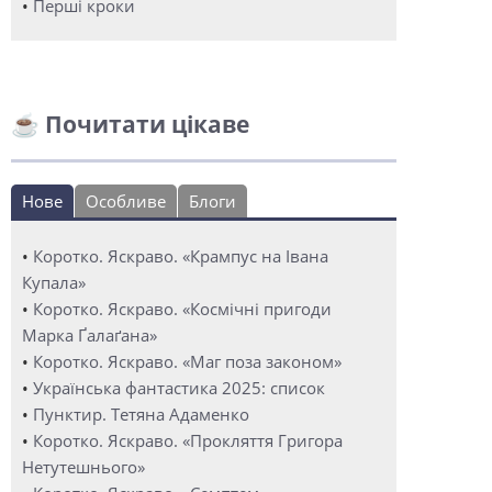
•
Перші кроки
☕ Почитати цікаве
Нове
Особливе
Блоги
•
Коротко. Яскраво. «Крампус на Івана
Купала»
•
Коротко. Яскраво. «Космічні пригоди
Марка Ґалаґана»
•
Коротко. Яскраво. «Маг поза законом»
•
Українська фантастика 2025: список
•
Пунктир. Тетяна Адаменко
•
Коротко. Яскраво. «Прокляття Григора
Нетутешнього»