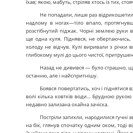
їхав; якою, мабуть, стріляв хтось із тих, ст
Не попадали, лише раз відрикошетило
надлому в ногах—тіло впало, протягнув
розстібнутий піджак. Чорні землею руки в
ще одна куля. Піднявся, не обертаючись, і
холоду не відчув. Кулі виривали з річки в
глибокому мулі до цього чистої, притруше
Назад не дивився — було страшно, що
останню, але і найспритнішу.
Боявся повертатись, хоч і піднятися
волі кілька ковтків води… Брудною рукою
недавно зализана охайна зачіска.
Постріли затихли, народилися гучні з
на бік, глянув спочатку одним оком, тоді в