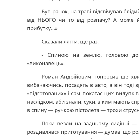
Був ранок, на траві відсвічував бліди
від НЬОГО чи то від розпачу? А може й
прибутку…»
Сказали лягти, ще раз.
- Спиною на землю, головою до 
«виконавець».
Роман Андрійович попросив ще хвили
вибачаючись, посадять в авто, а він тоді 
«підготованих» і сам покатає цих вилупків 
наслідком, аби знали, суки, з ким мають с
в спину — ручкою пістолета — трохи струсн
Поки везли на задньому сидінні — 
роздивлявся приготування — думав, що роз