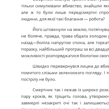
тільки симулювали вбивство, знайшли яко
але ж то були лише передсмертні спр
людини, для якої такі благання — робота?
Його штовхнули на землю, потягнувши
не боляче, правда, трава обдала холодом р
назад—боліла напругою спина, але торкат
поразку, найбільший програш за всі двадц
можливості розпоряджатися біологією свого
Швидко перевернувся лицем до вбивці
помитого слізьми зеленоокого погляду. І т
пострілу не було.
Смертник так і лежав із широко роз
пару кроків, як тріщить голова, утворюю
завмерлі незакриті очі так і залишають