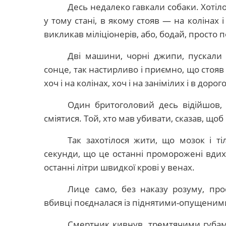
Десь недалеко гавкали собаки. Хотіло
у тому стані, в якому стояв — на колінах
викликав міліціонерів, або, бодай, просто 
Дві машини, чорні джипи, пускали
сонце, так настирливо і приємно, що стояв 
хоч і на колінах, хоч і на занімілих і в дор
Один бритоголовий десь відійшов, 
сміятися. Той, хто мав убивати, сказав, що
Так захотілося жити, що мозок і ті
секунди, що це останні проморожені вдихи
останні літри швидкої крові у венах.
Лице само, без наказу розуму, пр
вбивці поєдналася із піднятими-опущеними 
Смертник кивнув, тремтячими губами 