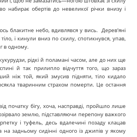
ний і, щоб не замазатись—ногою штовхає зі схилу
во набирає обертів до невеликої річки внизу і
лось блакитне небо, вдивлявся у вись.
Дерев’яні
тіло, і кинули вниз по схилу, спотикнувся, упав,
г в одному.
кукурудзи, рідкі й поламані часом, але до них ще
спині й так прилипло відчуття того, що зараз
ший ніж той, який змусив підняти, тіло кидало
осякла тваринним страхом померти. Це остання
 від початку бігу, хоча, насправді, пройшло лише
 розірвало землю, підставляючи перепону важкого
рпетку і туфель, десь вдалечині позаду клацав
а на задньому сидінні одного із джипів у якому