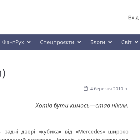
Вхід
у
ФантРух
Спецпроєкти
Блоги
Світ
)
4 березня 2010 р.
Хотів бути кимось—став ніким.
– задні двері «кубика» від «Mercedes» широко
 холодний листопад. Чоловік, що сидів поруч всю