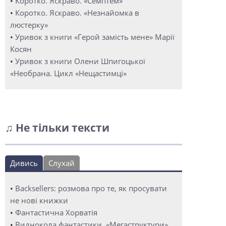
•
Коротко. Яскраво. «Семптем»
•
Коротко. Яскраво. «Незнайомка в
люстерку»
•
Уривок з книги «Герой замість мене» Марії
Косян
•
Уривок з книги Олени Шпигоцької
«Необрана. Цикл «Нещастимці»
♫ Не тільки тексти
Дивись
Слухай
•
Backsellers: розмова про те, як просувати
не нові книжки
•
Фантастична Хорватія
•
Виднокола фантастики. «Мегаструктури»