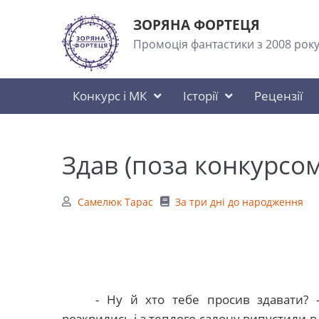
ЗОРЯНА ФОРТЕЦЯ
Промоція фантастики з 2008 рок
Конкурс і МК
Історії
Рецензії
Здав (поза конкурсом
Самелюк Тарас
За три дні до народження
- Ну й хто тебе просив здавати? 
розкрились і з теплого салону випустили в