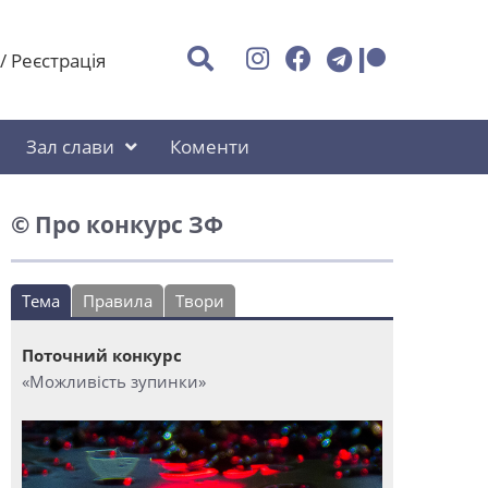
/
Реєстрація
Зал слави
Коменти
© Про конкурс ЗФ
Тема
Правила
Твори
Поточний конкурс
«Можливість зупинки»