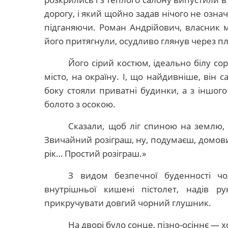
дорогу, і який щойно задав нічого не озна
підганяючи. Роман Андрійович, власник ме
його притягнули, осудливо глянув через пл
Його сірий костюм, ідеально білу сор
місто, на окраїну. І, що найдивніше, він
боку стояли приватні будинки, а з іншого
болото з осокою.
Сказали, щоб ліг спиною на землю,
Звичайний розіграш, ну, подумаєш, домовив
рік… Простий розіграш.»
З видом безпечної буденності чол
внутрішньої кишені пістолет, надів ру
прикручувати довгий чорний глушник.
На дворі було сонце, пізно-осіннє — 