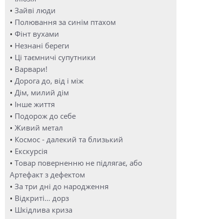
•
Зайві люди
•
Полювання за синім птахом
•
Фінт вухами
•
Незнані береги
•
Ці таємничі супутники
•
Варвари!
•
Дорога до, від і між
•
Дім, милий дім
•
Інше життя
•
Подорож до себе
•
Живий метал
•
Космос - далекий та близький
•
Екскурсія
•
Товар поверненню не підлягає, або
Артефакт з дефектом
•
За три дні до народження
•
Відкриті… дорз
•
Шкідлива криза