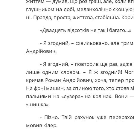
життям — думав, що розіграш, але, коли впа
глушником на лобі, меланхолічно скошуюч
ні. Правда, проста, життєва, стабільна. Кор
«Двадцять відсотків не так і багато…»
- Я згодний, – схвильовано, але три
Андрійович.
- Я згодний, – повторив ще раз, адже
лише одним словом. – Я ж згодний! Чог
кричав Роман Андрійович, хоча, тепер про
На фоні машин, за спиною того, хто стояв з
пальцями на «лузера» на колінах. Вони —
«шишка».
- Пізно. Твій рахунок уже перерах
мовив кілер.