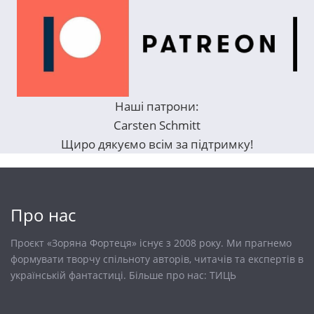
Наші патрони:
Carsten Schmitt
Щиро дякуємо всім за підтримку!
Про нас
Проєкт «Зоряна Фортеця» існує з 2008 року. Ми прагнемо
формувати творчу спільноту авторів, читачів та експертів в
українській фантастиці. Більше про нас:
ТИЦЬ