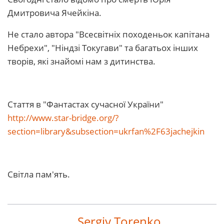
Дмитровича Ячейкіна.
Не стало автора "Всесвітніх походеньок капітана
Небрехи", "Ніндзі Токугави" та багатьох інших
творів, які знайомі нам з дитинства.
Стаття в "Фантастах сучасної України"
http://www.star-bridge.org/?
section=library&subsection=ukrfan%2F63jachejkin
Світла пам'ять.
Sergiy Torenko