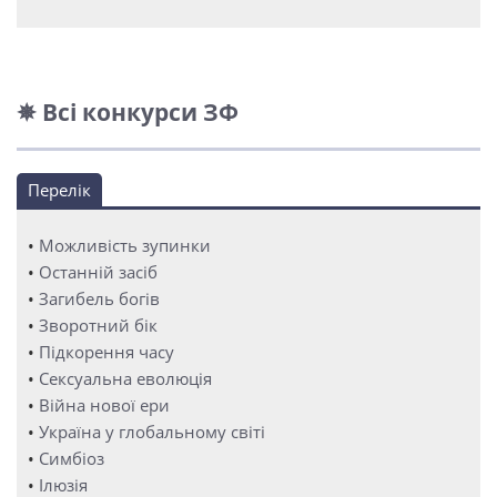
✵ Всі конкурси ЗФ
Перелік
•
Можливість зупинки
•
Останній засіб
•
Загибель богів
•
Зворотний бік
•
Підкорення часу
•
Сексуальна еволюція
•
Війна нової ери
•
Україна у глобальному світі
•
Симбіоз
•
Ілюзія