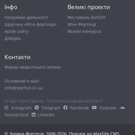
Інфо
Великі проєкти
Напрямки діяльності
Фестиваль БУКОН
Щорічна «Міні-фортеця»
Міні-Фортеця
Архів сайту
Великі конкурси
Довiдка
Контакти
Форма зворотнього зв'язку
Основний е-маіl:
info@starfort.in.ua
Угода користувача
Політика конфіденційності
Instagram
Telegram
Facebook
Youtube
Soundcloud
LinkedIn
© Зоряна Фортеця, 2008-2026. Працює на
MaxSite CMS