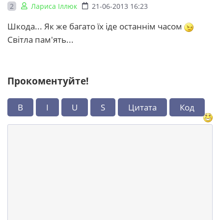
2
Лариса Іллюк
21-06-2013 16:23
Шкода... Як же багато їх іде останнім часом
Світла пам'ять...
Прокоментуйте!
B
I
U
S
Цитата
Код