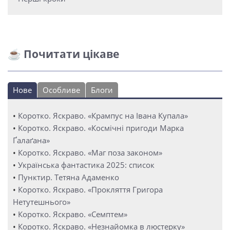
☕ Почитати цікаве
Нове
Особливе
Блоги
•
Коротко. Яскраво. «Крампус на Івана Купала»
•
Коротко. Яскраво. «Космічні пригоди Марка
Ґалаґана»
•
Коротко. Яскраво. «Маг поза законом»
•
Українська фантастика 2025: список
•
Пунктир. Тетяна Адаменко
•
Коротко. Яскраво. «Прокляття Григора
Нетутешнього»
•
Коротко. Яскраво. «Семптем»
•
Коротко. Яскраво. «Незнайомка в люстерку»