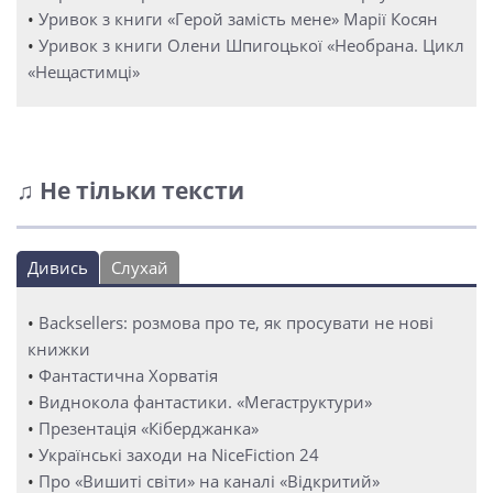
•
Уривок з книги «Герой замість мене» Марії Косян
•
Уривок з книги Олени Шпигоцької «Необрана. Цикл
«Нещастимці»
♫ Не тільки тексти
Дивись
Слухай
•
Backsellers: розмова про те, як просувати не нові
книжки
•
Фантастична Хорватія
•
Виднокола фантастики. «Мегаструктури»
•
Презентація «Кіберджанка»
•
Українські заходи на NiceFiction 24
•
Про «Вишиті світи» на каналі «Відкритий»