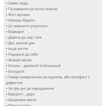
•
Зайві люди
•
Полювання за синім птахом
•
Фінт вухами
•
Незнані береги
•
Ці таємничі супутники
•
Варвари!
•
Дорога до, від і між
•
Дім, милий дім
•
Інше життя
•
Подорож до себе
•
Живий метал
•
Космос - далекий та близький
•
Екскурсія
•
Товар поверненню не підлягає, або Артефакт з
дефектом
•
За три дні до народження
•
Відкриті… дорз
•
Шкідлива криза
•
Перші кроки