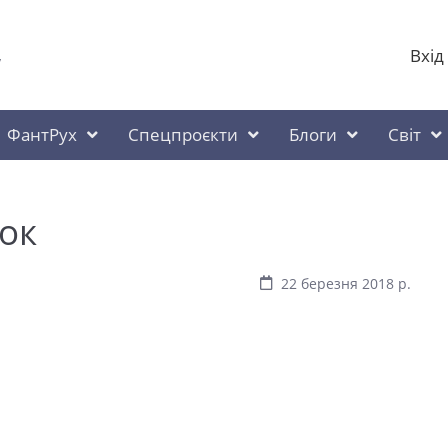
Вхід
у
ФантРух
Спецпроєкти
Блоги
Світ
ок
22 березня 2018 р.