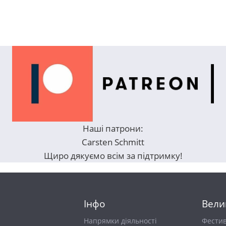
Наші патрони:
Carsten Schmitt
Щиро дякуємо всім за підтримку!
Інфо
Вели
Напрямки діяльності
Фести