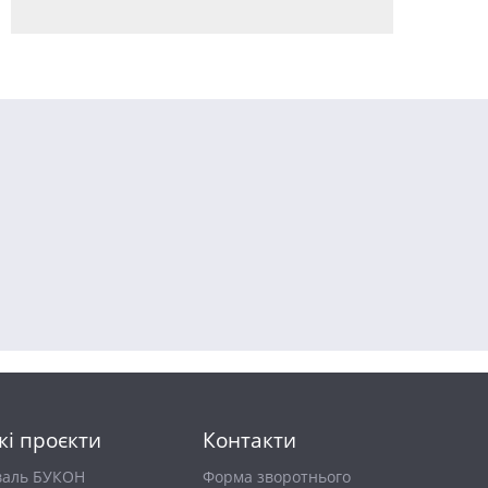
кі проєкти
Контакти
валь БУКОН
Форма зворотнього