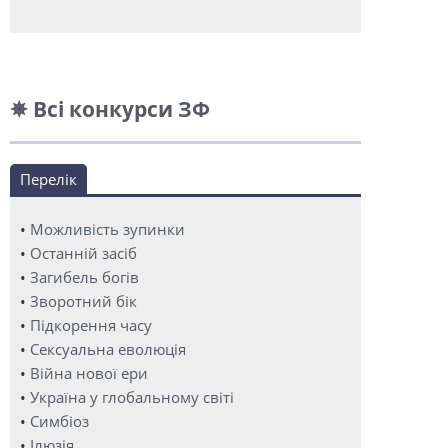
✵ Всі конкурси ЗФ
Перелік
•
Можливість зупинки
•
Останній засіб
•
Загибель богів
•
Зворотний бік
•
Підкорення часу
•
Сексуальна еволюція
•
Війна нової ери
•
Україна у глобальному світі
•
Симбіоз
•
Ілюзія