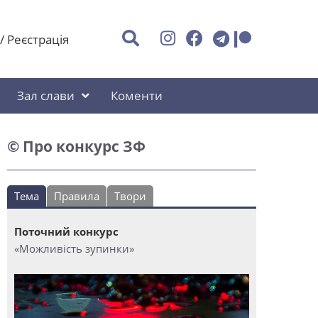
/
Реєстрація
Зал слави
Коменти
© Про конкурс ЗФ
Тема
Правила
Твори
Поточний конкурс
«Можливість зупинки»