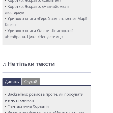
•
Коротко. Яскраво. «Семптем»
•
Коротко. Яскраво. «Незнайомка в
люстерку»
•
Уривок з книги «Герой замість мене» Марії
Косян
•
Уривок з книги Олени Шпигоцької
«Необрана. Цикл «Нещастимці»
♫ Не тільки тексти
Дивись
Слухай
•
Backsellers: розмова про те, як просувати
не нові книжки
•
Фантастична Хорватія
•
Виднокола фантастики. «Мегаструктури»