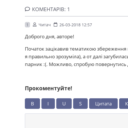
КОМЕНТАРІВ: 1
1
Читач
26-03-2018 12:57
Доброго дня, авторе!
Початок зацікавив тематикою збереження п
я правильно зрозуміла), а от далі загубилас
парник :(. Можливо, спробую повернутись д
Прокоментуйте!
B
I
U
S
Цитата
К