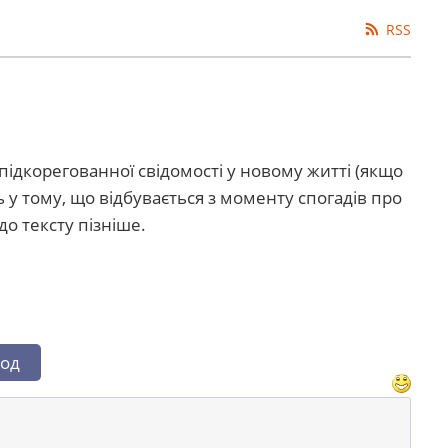
RSS
ідкорегованної свідомості у новому житті (якщо
ь у тому, що відбувається з моменту спогадів про
о тексту пізніше.
од