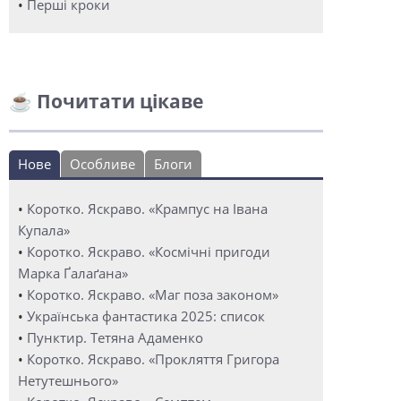
•
Перші кроки
☕ Почитати цікаве
Нове
Особливе
Блоги
•
Коротко. Яскраво. «Крампус на Івана
Купала»
•
Коротко. Яскраво. «Космічні пригоди
Марка Ґалаґана»
•
Коротко. Яскраво. «Маг поза законом»
•
Українська фантастика 2025: список
•
Пунктир. Тетяна Адаменко
•
Коротко. Яскраво. «Прокляття Григора
Нетутешнього»