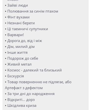
•
Зайві люди
•
Полювання за синім птахом
•
Фінт вухами
•
Незнані береги
•
Ці таємничі супутники
•
Варвари!
•
Дорога до, від і між
•
Дім, милий дім
•
Інше життя
•
Подорож до себе
•
Живий метал
•
Космос - далекий та близький
•
Екскурсія
•
Товар поверненню не підлягає, або
Артефакт з дефектом
•
За три дні до народження
•
Відкриті… дорз
•
Шкідлива криза