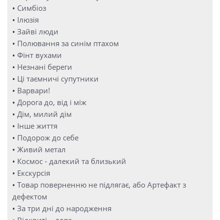
•
Симбіоз
•
Ілюзія
•
Зайві люди
•
Полювання за синім птахом
•
Фінт вухами
•
Незнані береги
•
Ці таємничі супутники
•
Варвари!
•
Дорога до, від і між
•
Дім, милий дім
•
Інше життя
•
Подорож до себе
•
Живий метал
•
Космос - далекий та близький
•
Екскурсія
•
Товар поверненню не підлягає, або Артефакт з
дефектом
•
За три дні до народження