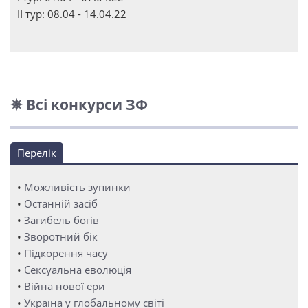
ІІ тур: 08.04 - 14.04.22
✵ Всі конкурси ЗФ
Перелік
•
Можливість зупинки
•
Останній засіб
•
Загибель богів
•
Зворотний бік
•
Підкорення часу
•
Сексуальна еволюція
•
Війна нової ери
•
Україна у глобальному світі