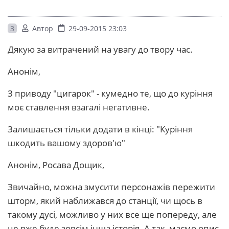
3
Автор
29-09-2015 23:03
Дякую за витрачений на увагу до твору час.
Анонім,
З приводу "цигарок" - кумедно те, що до куріння
моє ставлення взагалі негативне.
Залишається тільки додати в кінці: "Куріння
шкодить вашому здоров'ю"
Анонім, Росава Дощик,
Звичайно, можна змусити персонажів пережити
шторм, який наближався до станції, чи щось в
такому дусі, можливо у них все ще попереду, але
це вже буде зовсім інша історія. А так, маємо опис