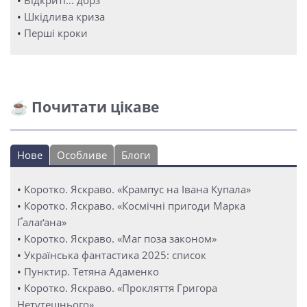
•
Відкриті… дорз
•
Шкідлива криза
•
Перші кроки
☕ Почитати цікаве
Нове
Особливе
Блоги
•
Коротко. Яскраво. «Крампус на Івана Купала»
•
Коротко. Яскраво. «Космічні пригоди Марка
Ґалаґана»
•
Коротко. Яскраво. «Маг поза законом»
•
Українська фантастика 2025: список
•
Пунктир. Тетяна Адаменко
•
Коротко. Яскраво. «Прокляття Григора
Нетутешнього»