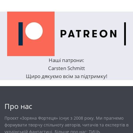
Наші патрони:
Carsten Schmitt
Щиро дякуємо всім за підтримку!
Про нас
Проєкт «Зоряна Фортеця» існує з 2008 року. Ми прагнемо
формувати творчу спільноту авторів, читачів та експертів в
українській фантастиці. Більше про нас:
ТИЦЬ