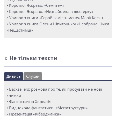
•
Коротко. Яскраво. «Семптем»
•
Коротко. Яскраво. «Незнайомка в люстерку»
•
Уривок з книги «Герой замість мене» Марії Косян
•
Уривок з книги Олени Шпигоцької «Необрана. Цикл
«Нещастимці»
♫ Не тільки тексти
Дивись
Слухай
•
Backsellers: розмова про те, як просувати не нові
книжки
•
Фантастична Хорватія
•
Виднокола фантастики. «Мегаструктури»
•
Презентація «Кіберджанка»