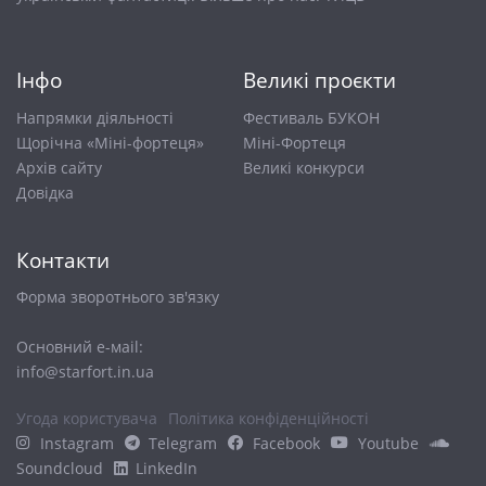
Інфо
Великі проєкти
Напрямки діяльності
Фестиваль БУКОН
Щорічна «Міні-фортеця»
Міні-Фортеця
Архів сайту
Великі конкурси
Довiдка
Контакти
Форма зворотнього зв'язку
Основний е-маіl:
info@starfort.in.ua
Угода користувача
Політика конфіденційності
Instagram
Telegram
Facebook
Youtube
Soundcloud
LinkedIn