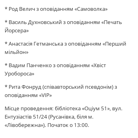
* Род Велич з оповіданням «Самоволка»
* Василь Духновський з оповіданням «Печать
Йорсера»
* Анастасія Гетманська з оповіданням «Перший
мільйон»
* Вадим Панченко з оповіданням «Хвіст
Уробороса»
* Рита Фонруд (співавторський псевдонім) з
оповіданням «VIP»
Місце проведення: бібліотека «Оціум 51», вул.
Ентузіастів 51/24 (Русанівка, біля м.
«Лівобережна»). Початок о 13:00.