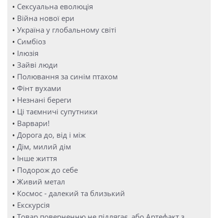
•
Сексуальна еволюція
•
Війна нової ери
•
Україна у глобальному світі
•
Симбіоз
•
Ілюзія
•
Зайві люди
•
Полювання за синім птахом
•
Фінт вухами
•
Незнані береги
•
Ці таємничі супутники
•
Варвари!
•
Дорога до, від і між
•
Дім, милий дім
•
Інше життя
•
Подорож до себе
•
Живий метал
•
Космос - далекий та близький
•
Екскурсія
•
Товар поверненню не підлягає, або Артефакт з