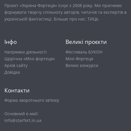
Проєкт «Зоряна Фортеця» існує з 2008 року. Ми прагнемо
формувати творчу спільноту авторів, читачів та експертів в
українській фантастиці. Більше про нас:
ТИЦЬ
Інфо
Великі проєкти
Напрямки діяльності
Фестиваль БУКОН
Щорічна «Міні-фортеця»
Міні-Фортеця
Архів сайту
Великі конкурси
Довiдка
Контакти
Форма зворотнього зв'язку
Основний е-маіl:
info@starfort.in.ua