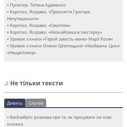
•
Пунктир. Тетяна Адаменко
•
Коротко. Яскраво. «Прокляття Григора
Нетутешнього»
•
Коротко. Яскраво. «Семптем»
•
Коротко. Яскраво. «Незнайомка в люстерку»
•
Уривок з книги «Герой замість мене» Марії Косян
•
Уривок з книги Олени Шпигоцької «Необрана. Цикл
«Нещастимці»
♫ Не тільки тексти
Дивись
Слухай
•
Backsellers: розмова про те, як просувати не нові
книжки