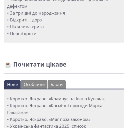
дефектом
•
За три дні до народження
•
Відкриті… дорз
•
Шкідлива криза
•
Перші кроки
☕ Почитати цікаве
Нове
Особливе
Блоги
•
Коротко. Яскраво. «Крампус на Івана Купала»
•
Коротко. Яскраво. «Космічні пригоди Марка
Ґалаґана»
•
Коротко. Яскраво. «Маг поза законом»
•
Українська фантастика 2025: список