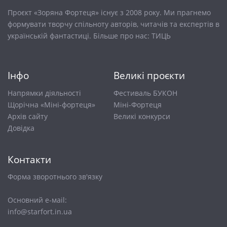
Проєкт «Зоряна Фортеця» існує з 2008 року. Ми прагнемо
формувати творчу спільноту авторів, читачів та експертів в
українській фантастиці. Більше про нас:
ТИЦЬ
Інфо
Великі проєкти
Напрямки діяльності
Фестиваль БУКОН
Щорічна «Міні-фортеця»
Міні-Фортеця
Архів сайту
Великі конкурси
Довiдка
Контакти
Форма зворотнього зв'язку
Основний е-маіl:
info@starfort.in.ua