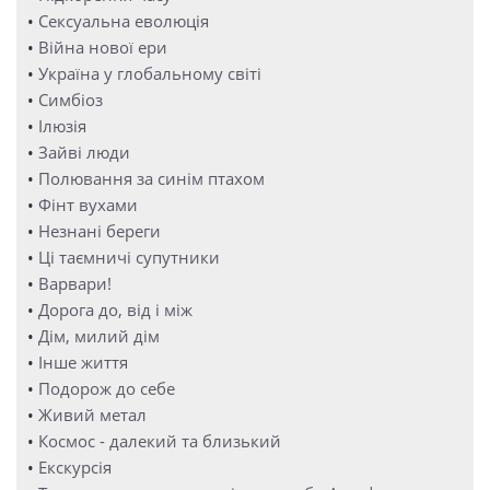
•
Сексуальна еволюція
•
Війна нової ери
•
Україна у глобальному світі
•
Симбіоз
•
Ілюзія
•
Зайві люди
•
Полювання за синім птахом
•
Фінт вухами
•
Незнані береги
•
Ці таємничі супутники
•
Варвари!
•
Дорога до, від і між
•
Дім, милий дім
•
Інше життя
•
Подорож до себе
•
Живий метал
•
Космос - далекий та близький
•
Екскурсія