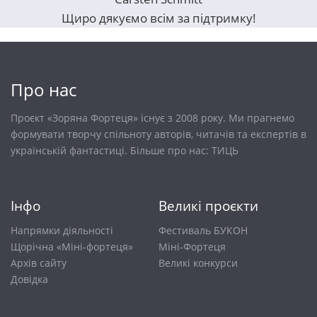
Щиро дякуємо всім за підтримку!
Про нас
Проєкт «Зоряна Фортеця» існує з 2008 року. Ми прагнемо
формувати творчу спільноту авторів, читачів та експертів в
українській фантастиці. Більше про нас:
ТИЦЬ
Інфо
Великі проєкти
Напрямки діяльності
Фестиваль БУКОН
Щорічна «Міні-фортеця»
Міні-Фортеця
Архів сайту
Великі конкурси
Довiдка