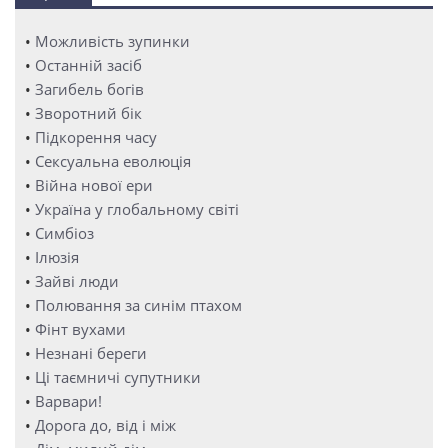
•
Можливість зупинки
•
Останній засіб
•
Загибель богів
•
Зворотний бік
•
Підкорення часу
•
Сексуальна еволюція
•
Війна нової ери
•
Україна у глобальному світі
•
Симбіоз
•
Ілюзія
•
Зайві люди
•
Полювання за синім птахом
•
Фінт вухами
•
Незнані береги
•
Ці таємничі супутники
•
Варвари!
•
Дорога до, від і між