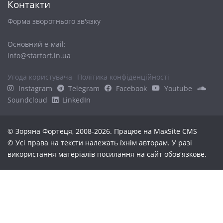
Контакти
Форма зворотнього зв'язку
Основний е-маіl:
info@starfort.in.ua
Угода користувача
Політика конфіденційності
Instagram
Telegram
Facebook
Youtube
Soundcloud
LinkedIn
© Зоряна Фортеця, 2008-2026. Працює на
MaxSite CMS
© Усі права на тексти належать їхнім авторам. У разі
використання матеріалів посилання на сайт обов'язкове.