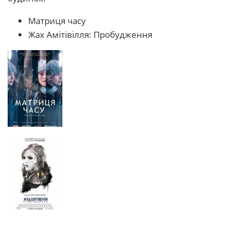
Матриця часу
Жах Амітівілля: Пробудження