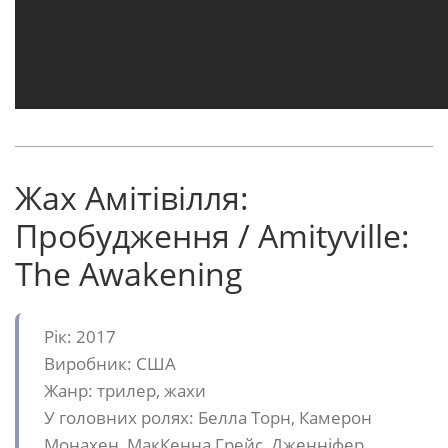
Жах Амітівілля:
Пробудження / Amityville:
The Awakening
Рік: 2017
Виробник: США
Жанр: трилер, жахи
У головних ролях: Белла Торн, Камерон
Монахен, МакКенна Грейс, Дженніфер