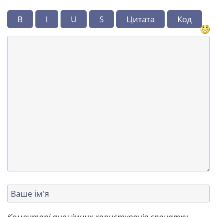
B
I
U
S
Цитата
Код
Коментарі анонімних користувачів спочатку