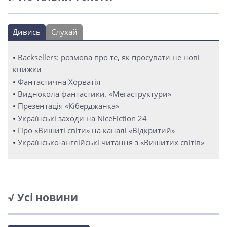
Дивись
Слухай
•
Backsellers: розмова про те, як просувати не нові
книжки
•
Фантастична Хорватія
•
Виднокола фантастики. «Мегаструктури»
•
Презентація «Кіберджанка»
•
Українські заходи на NiceFiction 24
•
Про «Вишиті світи» на каналі «Відкритий»
•
Українсько-англійські читання з «Вишитих світів»
√ Усі новини