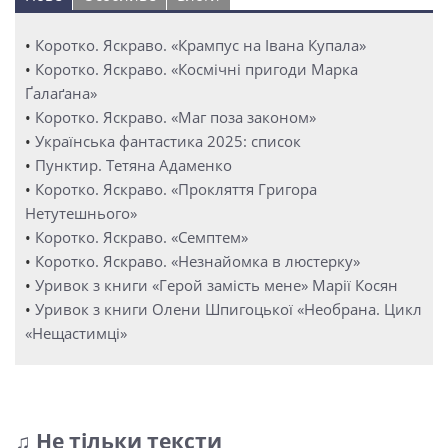
•
Коротко. Яскраво. «Крампус на Івана Купала»
•
Коротко. Яскраво. «Космічні пригоди Марка
Ґалаґана»
•
Коротко. Яскраво. «Маг поза законом»
•
Українська фантастика 2025: список
•
Пунктир. Тетяна Адаменко
•
Коротко. Яскраво. «Прокляття Григора
Нетутешнього»
•
Коротко. Яскраво. «Семптем»
•
Коротко. Яскраво. «Незнайомка в люстерку»
•
Уривок з книги «Герой замість мене» Марії Косян
•
Уривок з книги Олени Шпигоцької «Необрана. Цикл
«Нещастимці»
♫ Не тільки тексти