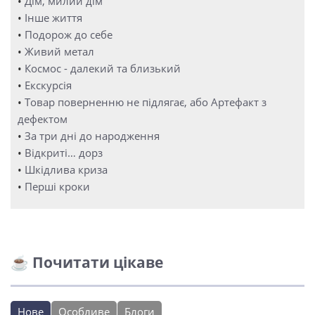
•
Дім, милий дім
•
Інше життя
•
Подорож до себе
•
Живий метал
•
Космос - далекий та близький
•
Екскурсія
•
Товар поверненню не підлягає, або Артефакт з
дефектом
•
За три дні до народження
•
Відкриті… дорз
•
Шкідлива криза
•
Перші кроки
☕ Почитати цікаве
Нове
Особливе
Блоги