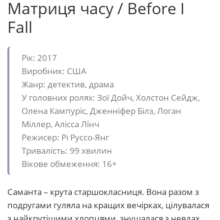
Матриця часу / Before I
Fall
Рік: 2017
Виробник: США
Жанр: детектив, драма
У головних ролях: Зої Дойч, Холстон Сейдж,
Олена Кампуріс, Дженніфер Білз, Логан
Міллер, Алісса Лінч
Режисер: Рі Руссо-Янг
Тривалість: 99 хвилин
Вікове обмеження: 16+
Саманта – крута старшокласниця. Вона разом з
подругами гуляла на кращих вечірках, цілувалася
з найкрутішими хлопцями, знущалася з невдах.