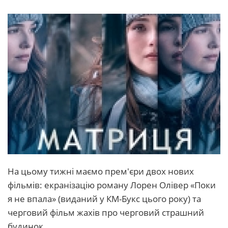
На цьому тижні маємо прем'єри двох нових
фільмів: екранізацію роману Лорен Олівер «Поки
я не впала» (виданий у КМ-Букс цього року) та
черговий фільм жахів про черговий страшний
будинок.