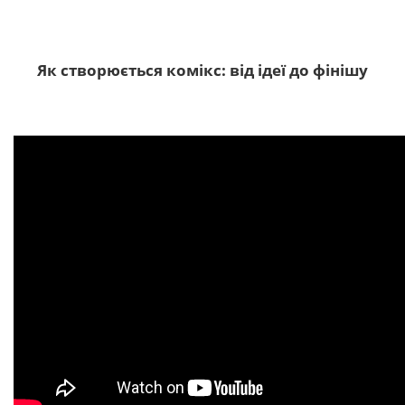
Як створюється комікс: від ідеї до фінішу