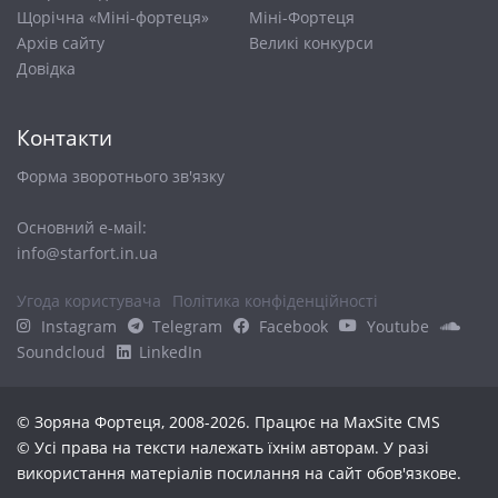
Щорічна «Міні-фортеця»
Міні-Фортеця
Архів сайту
Великі конкурси
Довiдка
Контакти
Форма зворотнього зв'язку
Основний е-маіl:
info@starfort.in.ua
Угода користувача
Політика конфіденційності
Instagram
Telegram
Facebook
Youtube
Soundcloud
LinkedIn
© Зоряна Фортеця, 2008-2026. Працює на
MaxSite CMS
© Усі права на тексти належать їхнім авторам. У разі
використання матеріалів посилання на сайт обов'язкове.