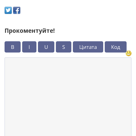
Прокоментуйте!
B
I
U
S
Цитата
Код