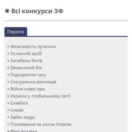
✵ Всі конкурси ЗФ
Перелік
•
Можливість зупинки
•
Останній засіб
•
Загибель богів
•
Зворотний бік
•
Підкорення часу
•
Сексуальна еволюція
•
Війна нової ери
•
Україна у глобальному світі
•
Симбіоз
•
Ілюзія
•
Зайві люди
•
Полювання за синім птахом
•
Фінт вухами