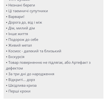
•
Незнані береги
•
Ці таємничі супутники
•
Варвари!
•
Дорога до, від і між
•
Дім, милий дім
•
Інше життя
•
Подорож до себе
•
Живий метал
•
Космос - далекий та близький
•
Екскурсія
•
Товар поверненню не підлягає, або Артефакт з
дефектом
•
За три дні до народження
•
Відкриті… дорз
•
Шкідлива криза
•
Перші кроки