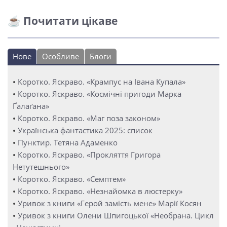
☕ Почитати цікаве
Нове
Особливе
Блоги
•
Коротко. Яскраво. «Крампус на Івана Купала»
•
Коротко. Яскраво. «Космічні пригоди Марка
Ґалаґана»
•
Коротко. Яскраво. «Маг поза законом»
•
Українська фантастика 2025: список
•
Пунктир. Тетяна Адаменко
•
Коротко. Яскраво. «Прокляття Григора
Нетутешнього»
•
Коротко. Яскраво. «Семптем»
•
Коротко. Яскраво. «Незнайомка в люстерку»
•
Уривок з книги «Герой замість мене» Марії Косян
•
Уривок з книги Олени Шпигоцької «Необрана. Цикл