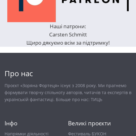
Наші патрони:
Carsten Schmitt
Щиро дякуємо всім за підтримку!
Про нас
Проєкт «Зоряна Фортеця» існує з 2008 року. Ми прагнемо
формувати творчу спільноту авторів, читачів та експертів в
українській фантастиці. Більше про нас:
ТИЦЬ
Інфо
Великі проєкти
Напрямки діяльності
Фестиваль БУКОН