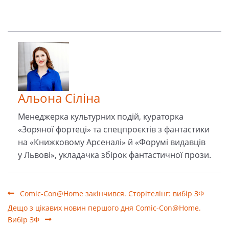
Альона Сіліна
Менеджерка культурних подiй, кураторка
«Зоряної фортеці» та спецпроєктів з фантастики
на «Книжковому Арсеналі» й «Форумі видавців
у Львові», укладачка збірок фантастичної прози.
Comic-Con@Home закінчився. Сторітелінг: вибір ЗФ
Дещо з цікавих новин першого дня Сomic-Con@Home.
Вибір ЗФ