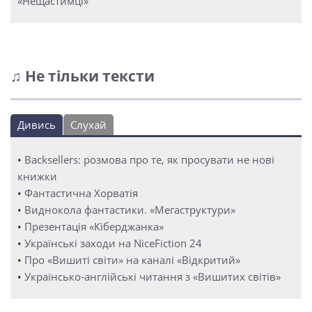
«Нещастимці»
♫ Не тільки тексти
Дивись
Слухай
•
Backsellers: розмова про те, як просувати не нові
книжки
•
Фантастична Хорватія
•
Виднокола фантастики. «Мегаструктури»
•
Презентація «Кіберджанка»
•
Українські заходи на NiceFiction 24
•
Про «Вишиті світи» на каналі «Відкритий»
•
Українсько-англійські читання з «Вишитих світів»