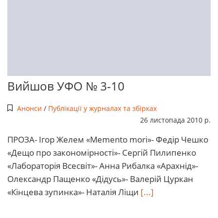
Вийшов УФО № 3-10
Анонси
/
Публікації у журналах та збірках
26 листопада 2010 р.
ПРОЗА- Ігор Желем «Memento mori»- Федір Чешко
«Дещо про закономірності»- Сергій Пилипенко
«Лабораторія Всесвіт»- Анна Рибалка «Арахнід»-
Олександр Пащенко «Дідусь»- Валерій Цуркан
«Кінцева зупинка»- Наталія Ліщи
[...]