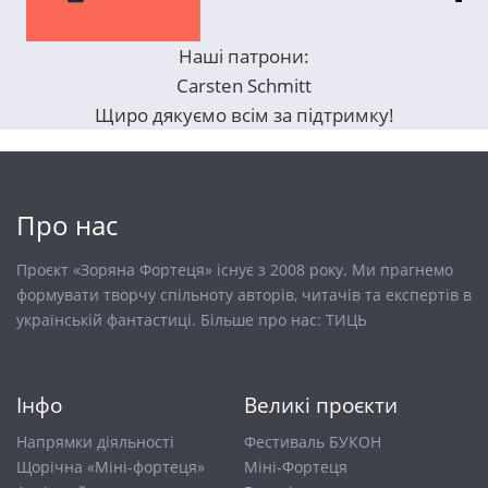
Наші патрони:
Carsten Schmitt
Щиро дякуємо всім за підтримку!
Про нас
Проєкт «Зоряна Фортеця» існує з 2008 року. Ми прагнемо
формувати творчу спільноту авторів, читачів та експертів в
українській фантастиці. Більше про нас:
ТИЦЬ
Інфо
Великі проєкти
Напрямки діяльності
Фестиваль БУКОН
Щорічна «Міні-фортеця»
Міні-Фортеця