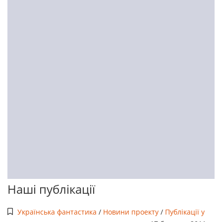
Наші публікації
Українська фантастика
/
Новини проекту
/
Публікації у