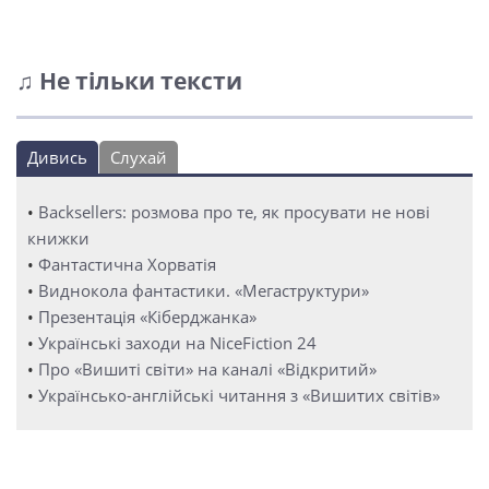
♫ Не тільки тексти
Дивись
Слухай
•
Backsellers: розмова про те, як просувати не нові
книжки
•
Фантастична Хорватія
•
Виднокола фантастики. «Мегаструктури»
•
Презентація «Кіберджанка»
•
Українські заходи на NiceFiction 24
•
Про «Вишиті світи» на каналі «Відкритий»
•
Українсько-англійські читання з «Вишитих світів»