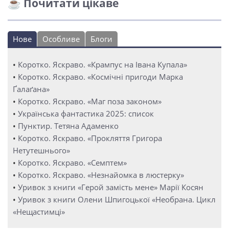
☕ Почитати цікаве
Нове
Особливе
Блоги
•
Коротко. Яскраво. «Крампус на Івана Купала»
•
Коротко. Яскраво. «Космічні пригоди Марка
Ґалаґана»
•
Коротко. Яскраво. «Маг поза законом»
•
Українська фантастика 2025: список
•
Пунктир. Тетяна Адаменко
•
Коротко. Яскраво. «Прокляття Григора
Нетутешнього»
•
Коротко. Яскраво. «Семптем»
•
Коротко. Яскраво. «Незнайомка в люстерку»
•
Уривок з книги «Герой замість мене» Марії Косян
•
Уривок з книги Олени Шпигоцької «Необрана. Цикл
«Нещастимці»