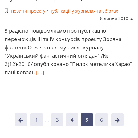
Новини проекту
/
Публікації у журналах та збірках
8 липня 2010 р.
З радістю повідомляємо про публікацію
переможців III та IV конкурсів проекту Зоряна
фортеця.Отже в новому числі журналу
"Український фантастичний оглядач" /№
2(12)-2010/ опубліковано "Пилок метелика Харао"
пані Коваль
[...]
1
...
3
4
5
6