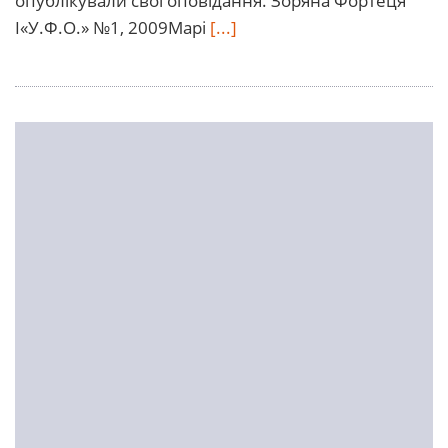
опублікували свої оповідання. Зоряна Фортеця
І«У.Ф.О.» №1, 2009Марі
[...]