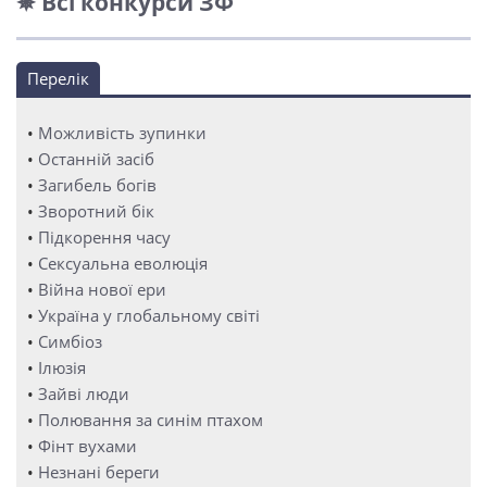
✵ Всі конкурси ЗФ
Перелік
•
Можливість зупинки
•
Останній засіб
•
Загибель богів
•
Зворотний бік
•
Підкорення часу
•
Сексуальна еволюція
•
Війна нової ери
•
Україна у глобальному світі
•
Симбіоз
•
Ілюзія
•
Зайві люди
•
Полювання за синім птахом
•
Фінт вухами
•
Незнані береги