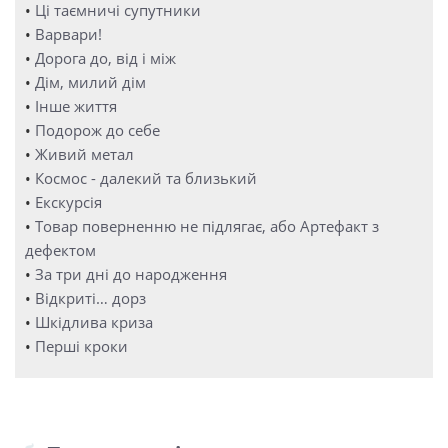
•
Ці таємничі супутники
•
Варвари!
•
Дорога до, від і між
•
Дім, милий дім
•
Інше життя
•
Подорож до себе
•
Живий метал
•
Космос - далекий та близький
•
Екскурсія
•
Товар поверненню не підлягає, або Артефакт з
дефектом
•
За три дні до народження
•
Відкриті… дорз
•
Шкідлива криза
•
Перші кроки